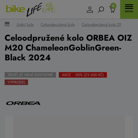
0
Jízdní kola
Celoodpružená kola
Celoodpružená kola 29
Celoodpružené kolo ORBEA OIZ
M20 ChameleonGoblinGreen-
Black 2024
ZBOŽÍ JIŽ NENÍ DOSTUPNÉ
AKCE -20% (23 600 KČ)
VÝPRODEJ