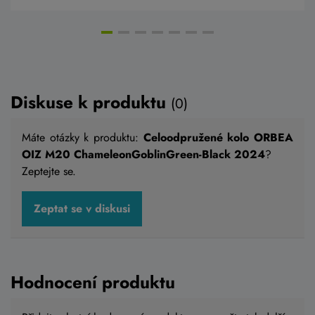
Diskuse k produktu
(0)
Máte otázky k produktu:
Celoodpružené kolo ORBEA
OIZ M20 ChameleonGoblinGreen-Black 2024
?
Zeptejte se.
Celoodpružené kolo 4EVER VOLCANNO
Zeptat se v diskusi
ETNA grey matt / black
93 990 Kč
Skladem eshop
Hodnocení produktu
S
,
M
,
L
,
XL