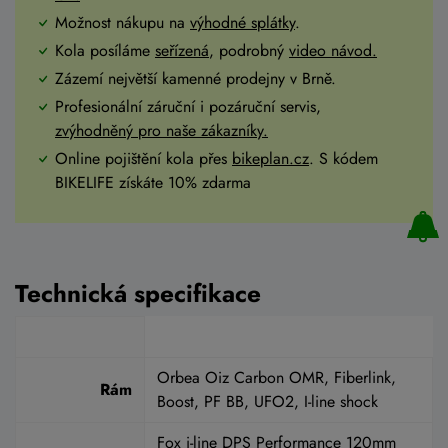
Možnost nákupu na
výhodné splátky
.
Kola posíláme
seřízená
, podrobný
video návod.
Zázemí největší kamenné prodejny v Brně.
Profesionální záruční i pozáruční servis,
zvýhodněný pro naše zákazníky.
Online pojištění kola přes
bikeplan.cz
. S kódem
BIKELIFE získáte 10% zdarma
Technická specifikace
Orbea Oiz Carbon OMR, Fiberlink,
Rám
Boost, PF BB, UFO2, I-line shock
Fox i-line DPS Performance 120mm