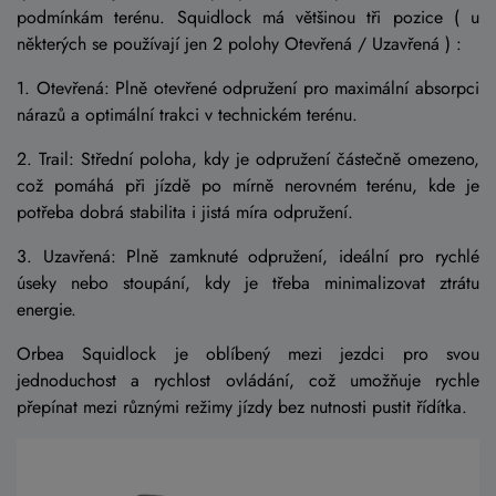
podmínkám terénu. Squidlock má většinou tři pozice ( u
některých se používají jen 2 polohy Otevřená / Uzavřená ) :
1. Otevřená: Plně otevřené odpružení pro maximální absorpci
nárazů a optimální trakci v technickém terénu.
2. Trail: Střední poloha, kdy je odpružení částečně omezeno,
což pomáhá při jízdě po mírně nerovném terénu, kde je
potřeba dobrá stabilita i jistá míra odpružení.
3. Uzavřená: Plně zamknuté odpružení, ideální pro rychlé
úseky nebo stoupání, kdy je třeba minimalizovat ztrátu
energie.
Orbea Squidlock je oblíbený mezi jezdci pro svou
jednoduchost a rychlost ovládání, což umožňuje rychle
přepínat mezi různými režimy jízdy bez nutnosti pustit řídítka.