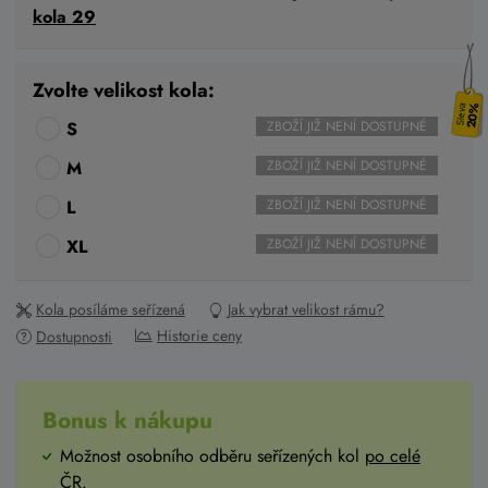
kola 29
Zvolte velikost kola:
20%
S
ZBOŽÍ JIŽ NENÍ DOSTUPNÉ
M
ZBOŽÍ JIŽ NENÍ DOSTUPNÉ
L
ZBOŽÍ JIŽ NENÍ DOSTUPNÉ
XL
ZBOŽÍ JIŽ NENÍ DOSTUPNÉ
Kola posíláme seřízená
Jak vybrat velikost rámu?
Historie ceny
Dostupnosti
Bonus k nákupu
Možnost osobního odběru seřízených kol
po celé
ČR
.