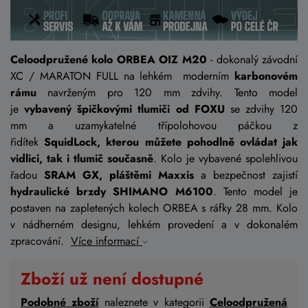
Celoodpružené kolo ORBEA OIZ M20
- dokonalý závodní
XC / MARATON FULL na lehkém moderním
karbonovém
rámu
navrženým pro 120 mm zdvihy. Tento model
je
vybavený špičkovými tlumiči od FOXU
se zdvihy 120
mm a uzamykatelné třípolohovou páčkou z
řidítek
SquidLock, kterou můžete pohodlně ovládat jak
vidlici, tak i tlumič současně
. Kolo je vybavené spolehlivou
řadou
SRAM GX,
pláštěmi Maxxis
a bezpečnost zajistí
hydraulické brzdy SHIMANO M6100
. Tento model je
postaven na zapletených kolech ORBEA s ráfky 28 mm. Kolo
v nádherném designu, lehkém provedení a v dokonalém
zpracování.
Více informací
Zboží už není dostupné
Podobné zboží
naleznete v kategorii
Celoodpružená