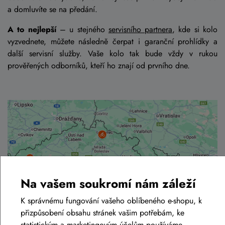
a domluvíte se na předání.
A to nejlepší
– u stejného
servisního partnera
, kde si kolo
vyzvednete, můžete následně čerpat i garanční prohlídky a
další servisní služby. Vaše kolo tak bude vždy v rukou
prověřených odborníků, kteří ho znají od prvního dne.
Na vašem soukromí nám záleží
K správnému fungování vašeho oblíbeného e-shopu, k
přizpůsobení obsahu stránek vašim potřebám, ke
statistickým a marketingovým účelům používáme