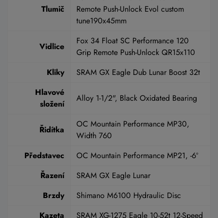
Tlumič
Remote Push-Unlock Evol custom
tune190x45mm
Fox 34 Float SC Performance 120
Vidlice
Grip Remote Push-Unlock QR15x110
Kliky
SRAM GX Eagle Dub Lunar Boost 32t
Hlavové
Alloy 1-1/2", Black Oxidated Bearing
složení
OC Mountain Performance MP30,
Řidítka
Width 760
Představec
OC Mountain Performance MP21, -6º
Řazení
SRAM GX Eagle Lunar
Brzdy
Shimano M6100 Hydraulic Disc
Kazeta
SRAM XG-1275 Eagle 10-52t 12-Speed