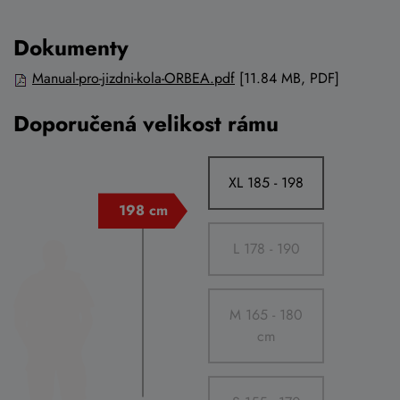
Dokumenty
Manual-pro-jizdni-kola-ORBEA.pdf
[11.84 MB, PDF]
Doporučená velikost rámu
XL 185 - 198
L 178 - 190
M 165 - 180
cm