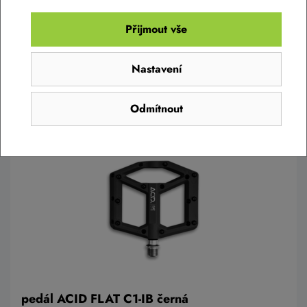
Přijmout vše
Nastavení
Do košíku
Odmítnout
pedál ACID FLAT C1-IB černá