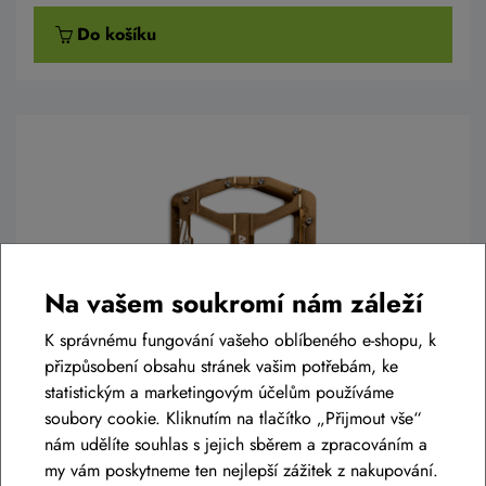
Do košíku
Na vašem soukromí nám záleží
K správnému fungování vašeho oblíbeného e-shopu, k
přizpůsobení obsahu stránek vašim potřebám, ke
statistickým a marketingovým účelům používáme
pedál ACID FLAT A17-IB zlatá
soubory cookie. Kliknutím na tlačítko „Přijmout vše“
nám udělíte souhlas s jejich sběrem a zpracováním a
1 499 Kč
my vám poskytneme ten nejlepší zážitek z nakupování.
Skladem na prodejně