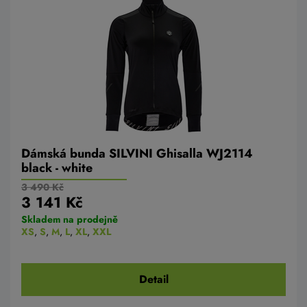
Dámská bunda SILVINI Ghisalla WJ2114
black - white
3 490 Kč
3 141 Kč
Skladem na prodejně
XS
,
S
,
M
,
L
,
XL
,
XXL
Detail