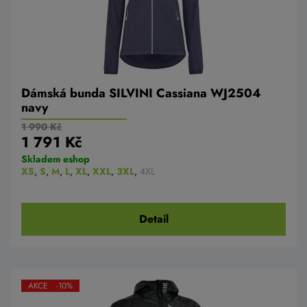
Dámská bunda SILVINI Cassiana WJ2504
navy
1 990 Kč
1 791 Kč
Skladem eshop
XS
,
S
,
M
,
L
,
XL
,
XXL
,
3XL
,
4XL
Detail
AKCE -10%