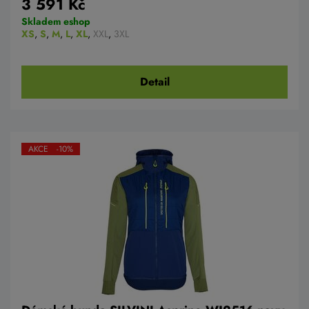
3 591 Kč
Skladem eshop
XS
,
S
,
M
,
L
,
XL
,
XXL
,
3XL
Detail
AKCE -10%