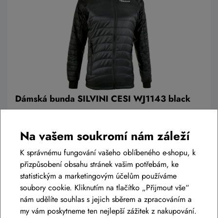
Dámská bunda SILVINI CESI WJ1143 black
3 690 Kč
3 321 Kč
Na vašem soukromí nám záleží
Skladem eshop
K správnému fungování vašeho oblíbeného e-shopu, k
XS
,
S
,
M
,
L
,
XL
,
XXL
,
3XL
přizpůsobení obsahu stránek vašim potřebám, ke
statistickým a marketingovým účelům používáme
soubory cookie. Kliknutím na tlačítko „Přijmout vše“
Detail
nám udělíte souhlas s jejich sběrem a zpracováním a
my vám poskytneme ten nejlepší zážitek z nakupování.