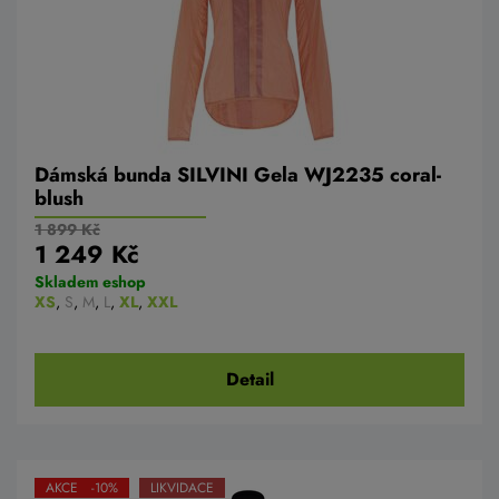
Dámská bunda SILVINI Gela WJ2235 coral-
blush
1 899 Kč
1 249 Kč
Skladem eshop
XS
,
S
,
M
,
L
,
XL
,
XXL
Detail
AKCE -10%
LIKVIDACE