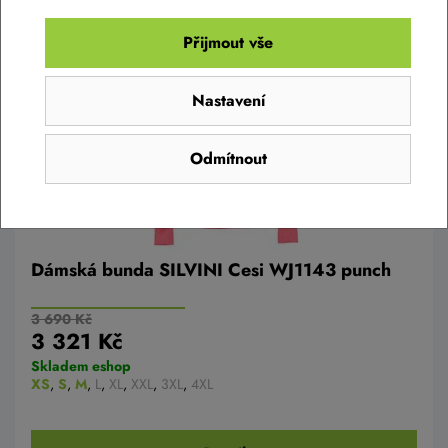
AKCE -10%
Přijmout vše
Nastavení
Odmítnout
Dámská bunda SILVINI Cesi WJ1143 punch
3 690 Kč
3 321 Kč
Skladem eshop
XS
,
S
,
M
,
L
,
XL
,
XXL
,
3XL
,
4XL