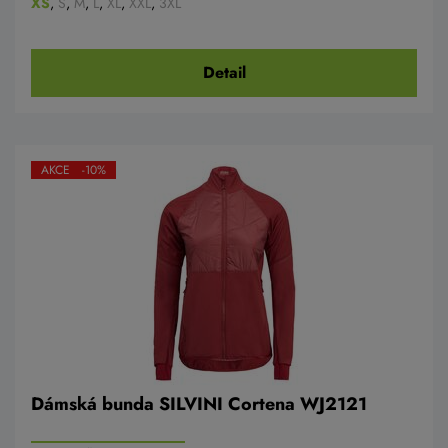
XS
,
S
,
M
,
L
,
XL
,
XXL
,
3XL
Detail
AKCE -10%
Dámská bunda SILVINI Cortena WJ2121