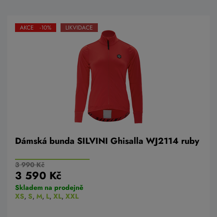
AKCE -10%
LIKVIDACE
Dámská bunda SILVINI Ghisalla WJ2114 ruby
3 990 Kč
3 590 Kč
Skladem na prodejně
XS
,
S
,
M
,
L
,
XL
,
XXL