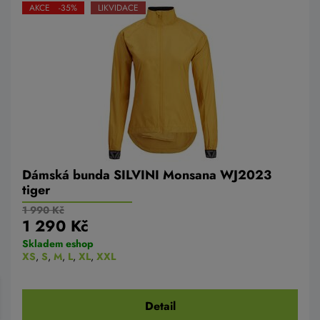
AKCE -35%
LIKVIDACE
Dámská bunda SILVINI Monsana WJ2023
tiger
1 990 Kč
1 290 Kč
Skladem eshop
XS
,
S
,
M
,
L
,
XL
,
XXL
Detail