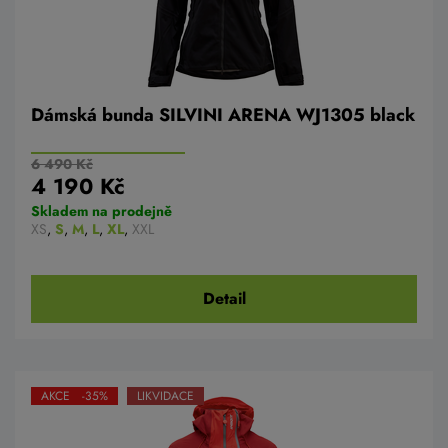
Dámská bunda SILVINI ARENA WJ1305 black
6 490 Kč
4 190 Kč
Skladem na prodejně
XS
,
S
,
M
,
L
,
XL
,
XXL
Detail
AKCE -35%
LIKVIDACE