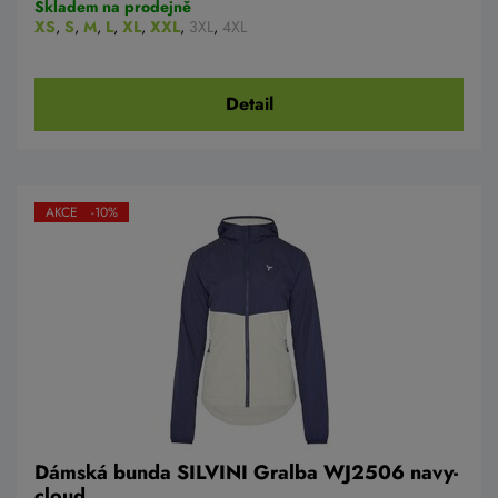
Skladem na prodejně
XS
,
S
,
M
,
L
,
XL
,
XXL
,
3XL
,
4XL
Detail
AKCE -10%
Dámská bunda SILVINI Gralba WJ2506 navy-
cloud