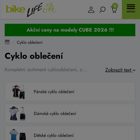
0
Akční ceny na modely CUBE 2026 !!!
Cyklo oblečení
Cyklo oblečení
Kompletní sortiment cyklooblečení, oblečení pro volný čas a doplňky na běžky. Vybírat můžete v jednotlivých kategoriích cyklo dresy, bundy větrovky na kolo, cyklistické kalhoty, doplňky jako čepice, čepice pod přilby, šátky, cyklistické rukavice, návleky na nohy, ruce a kolena, tak i na tretry. Dále zde nakoupíte kvalitní funkční prádlo, dětské dresy a kalhoty a plno dalšího, vše za velmi příznivé ceny.
Zobrazit text
Pánské cyklo oblečení
Dámské cyklo oblečení
Dětské cyklo oblečení