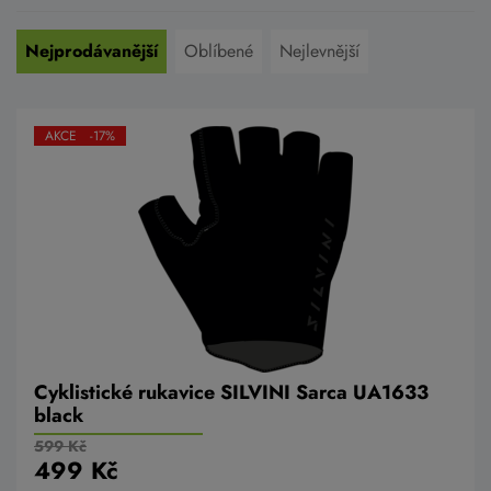
Nejprodávanější
Oblíbené
Nejlevnější
AKCE -17%
Cyklistické rukavice SILVINI Sarca UA1633
black
599 Kč
499 Kč