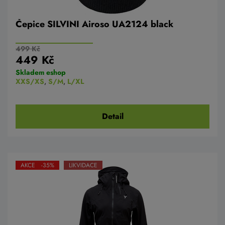
Čepice SILVINI Airoso UA2124 black
499 Kč
449 Kč
Skladem eshop
XXS/XS
,
S/M
,
L/XL
Detail
AKCE -35%
LIKVIDACE