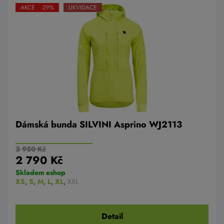
AKCE -29%
LIKVIDACE
Dámská bunda SILVINI Asprino WJ2113
3 950 Kč
2 790 Kč
Skladem eshop
XS
,
S
,
M
,
L
,
XL
,
XXL
Detail