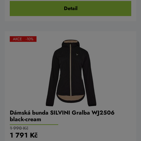
Detail
AKCE -10%
Dámská bunda SILVINI Gralba WJ2506
black-cream
1 990 Kč
1 791 Kč