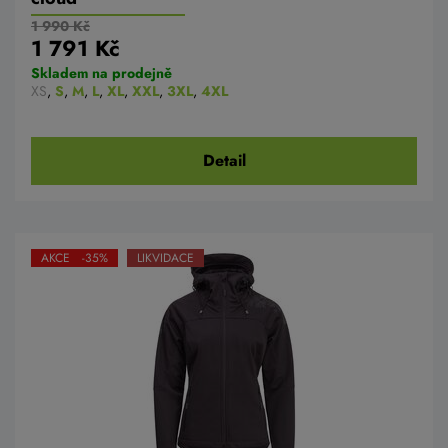
1 990 Kč
1 791 Kč
Skladem na prodejně
XS
,
S
,
M
,
L
,
XL
,
XXL
,
3XL
,
4XL
Detail
AKCE -35%
LIKVIDACE