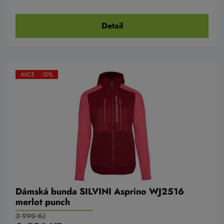
Detail
AKCE -10%
Dámská bunda SILVINI Asprino WJ2516
merlot punch
3 990 Kč