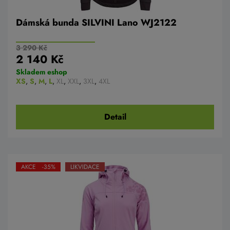
Dámská bunda SILVINI Lano WJ2122
3 290 Kč
2 140 Kč
Skladem eshop
XS
,
S
,
M
,
L
,
XL
,
XXL
,
3XL
,
4XL
Detail
AKCE -35%
LIKVIDACE