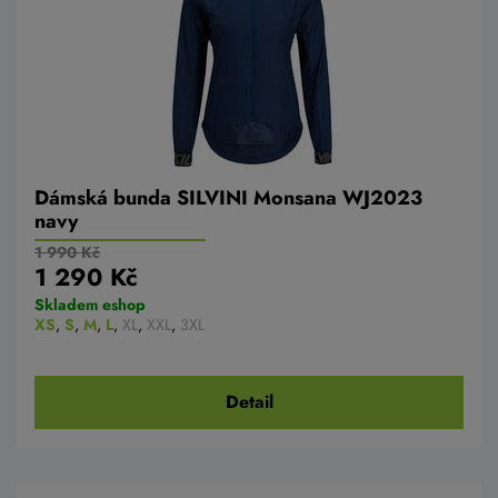
Dámská bunda SILVINI Monsana WJ2023
navy
1 990 Kč
1 290 Kč
Skladem eshop
XS
,
S
,
M
,
L
,
XL
,
XXL
,
3XL
Detail