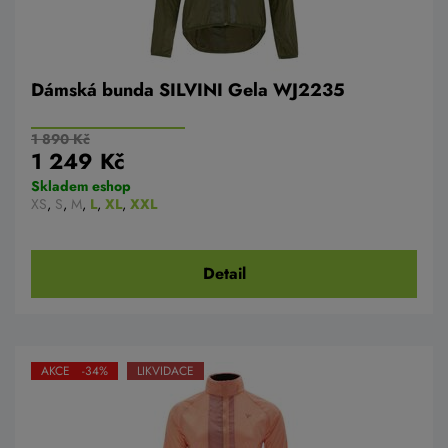
Dámská bunda SILVINI Gela WJ2235
1 890 Kč
1 249 Kč
Skladem eshop
XS
,
S
,
M
,
L
,
XL
,
XXL
Detail
AKCE -34%
LIKVIDACE