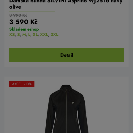
Dámská bunda SILVINI Asprino WJ2516 navy
olive
3 990 Kč
3 590 Kč
Skladem eshop
XS
,
S
,
M
,
L
,
XL
,
XXL
,
3XL
Detail
AKCE -10%