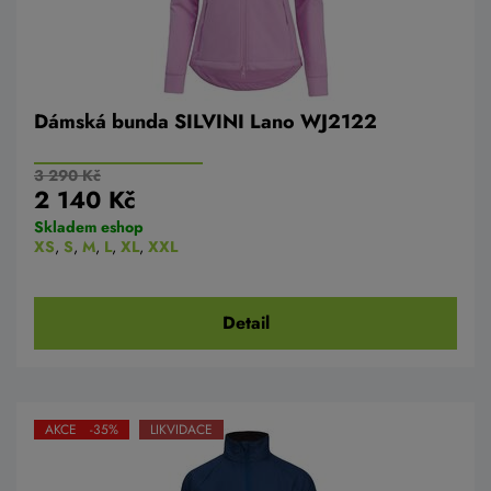
Dámská bunda SILVINI Lano WJ2122
3 290 Kč
2 140 Kč
Skladem eshop
XS
,
S
,
M
,
L
,
XL
,
XXL
Detail
AKCE -35%
LIKVIDACE