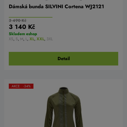
Dámská bunda SILVINI Cortena WJ2121
3 490 Kč
3 140 Kč
Skladem eshop
XS
,
S
,
M
,
L
,
XL
,
XXL
,
3XL
Detail
AKCE -34%