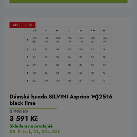
AKCE -10%
Dámská bunda SILVINI Asprino WJ2516
black lime
3 990 Kč
3 591 Kč
Skladem na prodejně
XS
,
S
,
M
,
L
,
XL
,
XXL
,
3XL