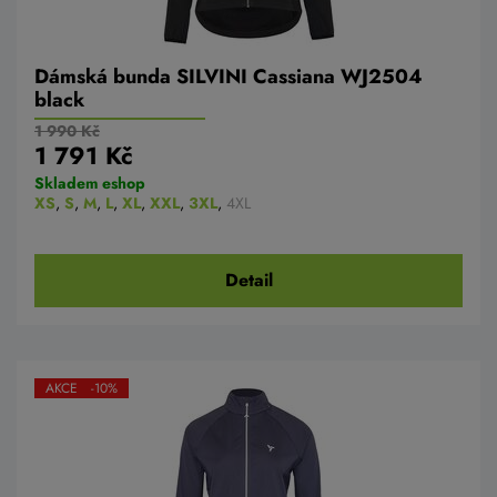
Dámská bunda SILVINI Cassiana WJ2504
black
1 990 Kč
1 791 Kč
Skladem eshop
XS
,
S
,
M
,
L
,
XL
,
XXL
,
3XL
,
4XL
Detail
AKCE -10%