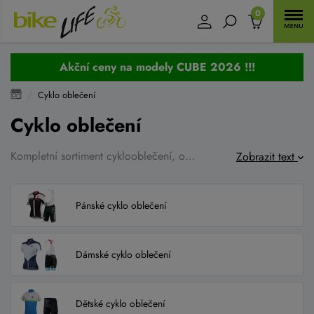
0
Akční ceny na modely CUBE 2026 !!!
Cyklo oblečení
Cyklo oblečení
Kompletní sortiment cyklooblečení, oblečení pro volný čas a doplňky na běžky. Vybírat můžete v jednotlivých kategoriích cyklo dresy, bundy větrovky na kolo, cyklistické kalhoty, doplňky jako čepice, čepice pod přilby, šátky, cyklistické rukavice, návleky na nohy, ruce a kolena, tak i na tretry. Dále zde nakoupíte kvalitní funkční prádlo, dětské dresy a kalhoty a plno dalšího, vše za velmi příznivé ceny.
Zobrazit text
Pánské cyklo oblečení
Dámské cyklo oblečení
Dětské cyklo oblečení