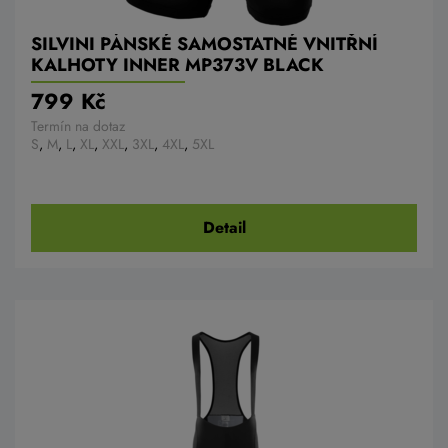
SILVINI PÁNSKÉ SAMOSTATNÉ VNITŘNÍ
KALHOTY INNER MP373V BLACK
799 Kč
Termín na dotaz
S
,
M
,
L
,
XL
,
XXL
,
3XL
,
4XL
,
5XL
Detail