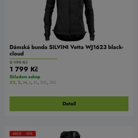
Dámská bunda SILVINI Vetta WJ1623 black-
cloud
2 190 Kč
1 799 Kč
Skladem eshop
XS
,
S
,
M
,
L
,
XL
,
XXL
,
3XL
Detail
AKCE -10%