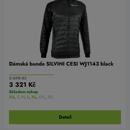
Dámská bunda SILVINI CESI WJ1143 black
3 690 Kč
3 321 Kč
Skladem eshop
XS
,
S
,
M
,
L
,
XL
,
XXL
,
3XL
Detail