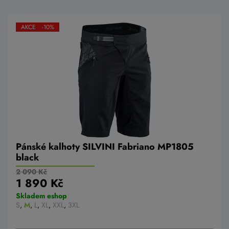
AKCE -10%
Pánské kalhoty SILVINI Fabriano MP1805
black
2 090 Kč
1 890 Kč
Skladem eshop
S
,
M
,
L
,
XL
,
XXL
,
3XL