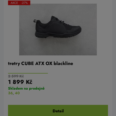
AKCE -27%
tretry CUBE ATX OX blackline
2 599 Kč
1 899 Kč
Skladem na prodejně
36
,
40
Detail