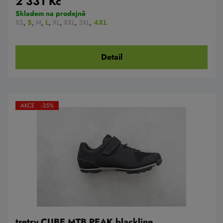
2 331 Kč
Skladem na prodejně
XS
,
S
,
M
,
L
,
XL
,
XXL
,
3XL
,
4XL
Detail
AKCE -35%
tretry CUBE MTB PEAK blackline