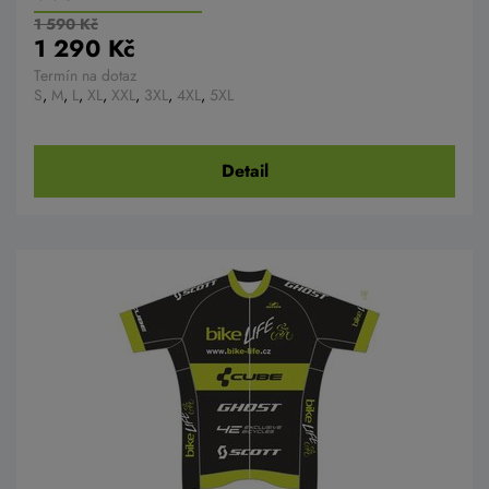
1 590 Kč
1 290 Kč
Termín na dotaz
S
,
M
,
L
,
XL
,
XXL
,
3XL
,
4XL
,
5XL
Detail