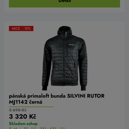
Detail
AKCE -10%
pánská primaloft bunda SILVINI RUTOR
MJ1142 černá
3 690 Kč
3 320 Kč
Skladem eshop
S
,
M
,
L
,
XL
,
XXL
,
3XL
,
4XL
,
5XL