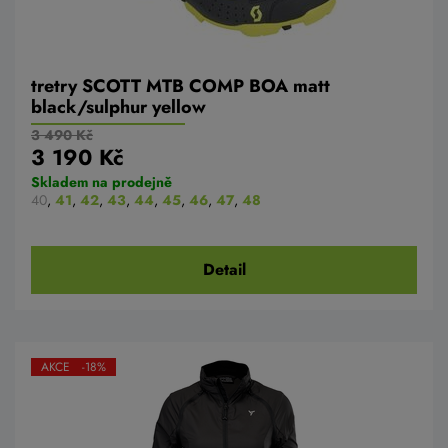
tretry SCOTT MTB COMP BOA matt
black/sulphur yellow
3 490 Kč
3 190 Kč
Skladem na prodejně
40
,
41
,
42
,
43
,
44
,
45
,
46
,
47
,
48
Detail
AKCE -18%