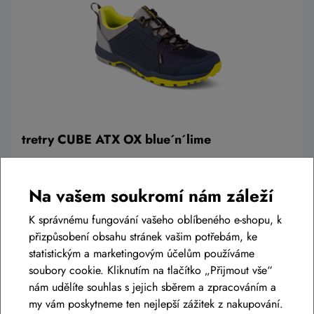
tretry CUBE ATX OX blue´n´lime
2 799 Kč
1 799 Kč
Na vašem soukromí nám záleží
Termín na dotaz
K správnému fungování vašeho oblíbeného e-shopu, k
39
přizpůsobení obsahu stránek vašim potřebám, ke
statistickým a marketingovým účelům používáme
Detail
soubory cookie. Kliknutím na tlačítko „Přijmout vše“
nám udělíte souhlas s jejich sběrem a zpracováním a
my vám poskytneme ten nejlepší zážitek z nakupování.