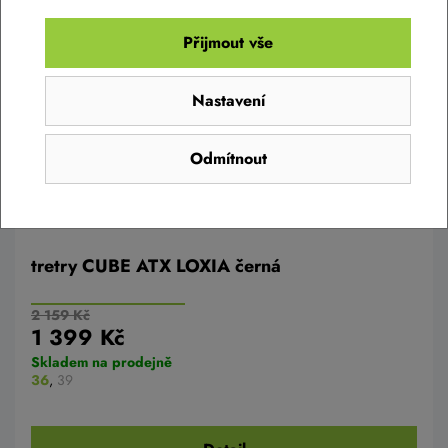
AKCE -35%
Přijmout vše
Nastavení
Odmítnout
tretry CUBE ATX LOXIA černá
2 159 Kč
1 399 Kč
Skladem na prodejně
36
,
39