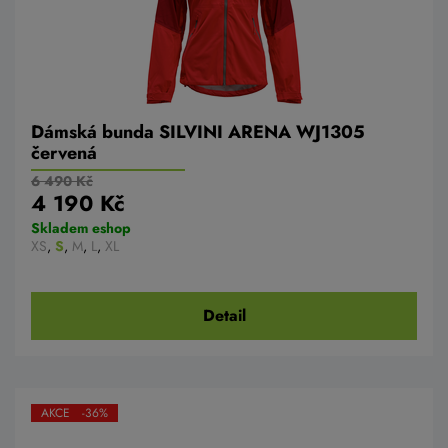
Dámská bunda SILVINI ARENA WJ1305
červená
6 490 Kč
4 190 Kč
Skladem eshop
XS
,
S
,
M
,
L
,
XL
Detail
AKCE -36%