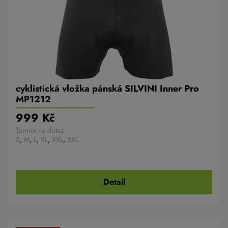
cyklistická vložka pánská SILVINI Inner Pro
MP1212
999 Kč
Termín na dotaz
S
,
M
,
L
,
XL
,
XXL
,
3XL
Detail