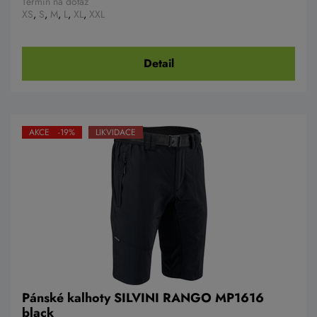
Termín na dotaz
XS
,
S
,
M
,
L
,
XL
,
XXL
Detail
AKCE -19%
LIKVIDACE
Pánské kalhoty SILVINI RANGO MP1616
black