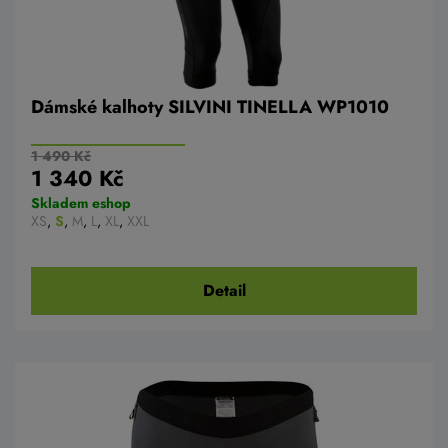
Dámské kalhoty SILVINI TINELLA WP1010
1 490 Kč
1 340 Kč
Skladem eshop
XS
,
S
,
M
,
L
,
XL
,
XXL
Detail