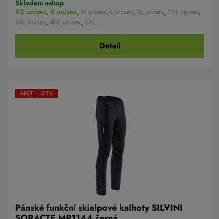
Skladem eshop
XS unisex
,
S unisex
,
M unisex
,
L unisex
,
XL unisex
,
2XL unisex
,
3XL unisex
,
4XL unisex
,
5XL
Detail
AKCE -23%
Pánské funkční skialpové kalhoty SILVINI
SORACTE MP1144 černá