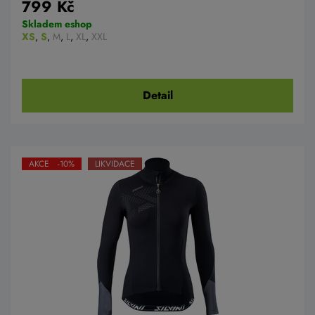
799 Kč
Skladem eshop
XS
,
S
,
M
,
L
,
XL
,
XXL
Detail
AKCE -10%
LIKVIDACE