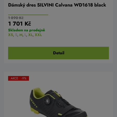
Dámský dres SILVINI Calvana WD1618 black
1 890 Kč
1 701 Kč
Skladem na prodejně
XS
,
S
,
M
,
L
,
XL
,
XXL
Detail
AKCE -9%