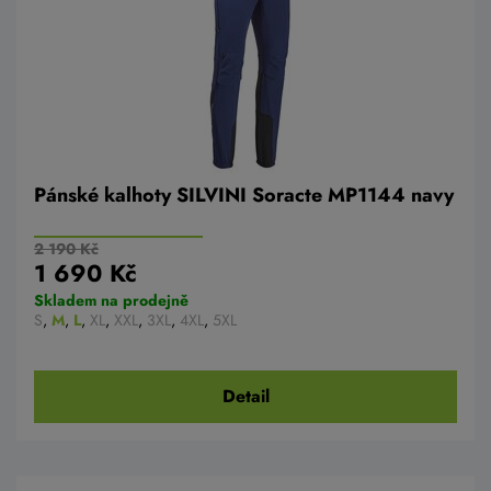
Pánské kalhoty SILVINI Soracte MP1144 navy
2 190 Kč
1 690 Kč
Skladem na prodejně
S
,
M
,
L
,
XL
,
XXL
,
3XL
,
4XL
,
5XL
Detail