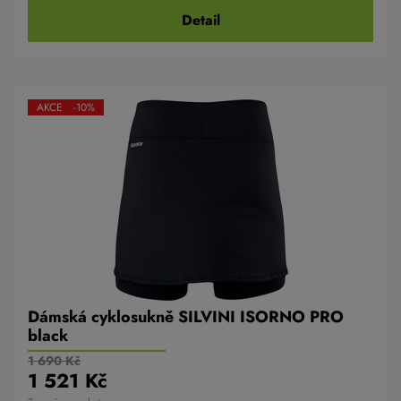
Detail
AKCE -10%
Dámská cyklosukně SILVINI ISORNO PRO
black
1 690 Kč
1 521 Kč