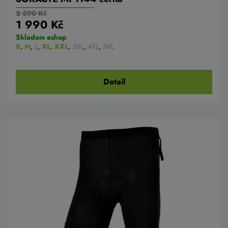
2 590 Kč
1 990 Kč
Skladem eshop
S
,
M
,
L
,
XL
,
XXL
,
3XL
,
4XL
,
5XL
Detail