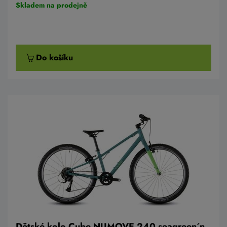
Skladem na prodejně
Do košíku
Dětské kolo Cube NUMOVE 240 seagreen´n