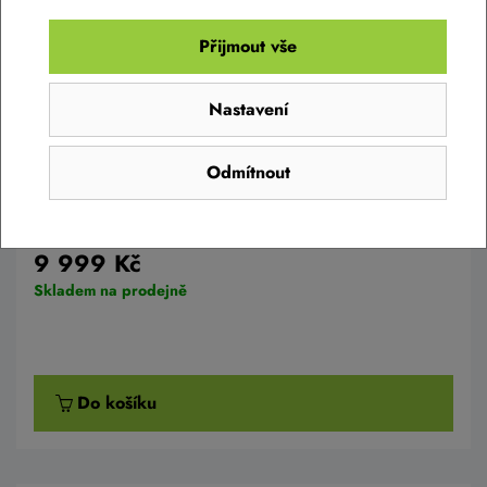
Přijmout vše
Nastavení
Odmítnout
Dětské kolo Cube NUMOVE 120 RT blue´n
´lime 2025
9 999 Kč
Skladem na prodejně
Do košíku