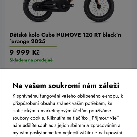
Dětské kolo Cube NUMOVE 120 RT black´n
´orange 2025
9 999 Kč
Skladem na prodejně
Na vašem soukromí nám záleží
Do košíku
K správnému fungování vašeho oblíbeného e-shopu, k
přizpůsobení obsahu stránek vašim potřebám, ke
statistickým a marketingovým účelům používáme
soubory cookie. Kliknutím na tlačítko „Přijmout vše“
nám udělíte souhlas s jejich sběrem a zpracováním a
my vám poskytneme ten nejlepší zážitek z nakupování.