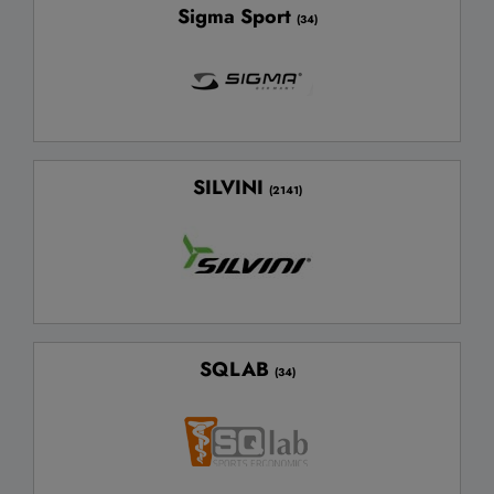
Sigma Sport
(34)
SILVINI
(2141)
SQLAB
(34)