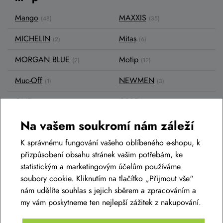
Mango
MAXXIS
(48)
(35)
MICHELIN
Mitas
(2)
(6)
MORGAN BLUE
Motip
(2)
(12)
Muc-Off
NEWMEN
(1)
(3)
ONE
ORBEA
(136)
(106)
OSTATNÍ
P2R
Na vašem soukromí nám záleží
(5)
(51)
K správnému fungování vašeho oblíbeného e-shopu, k
Panoil
PEARL iZUMi
(2)
(1)
přizpůsobení obsahu stránek vašim potřebám, ke
PELLS
POLISPORT
(88)
(31)
statistickým a marketingovým účelům používáme
soubory cookie. Kliknutím na tlačítko „Přijmout vše“
Power Balance
PRO-T
(1)
(241)
nám udělíte souhlas s jejich sběrem a zpracováním a
my vám poskytneme ten nejlepší zážitek z nakupování.