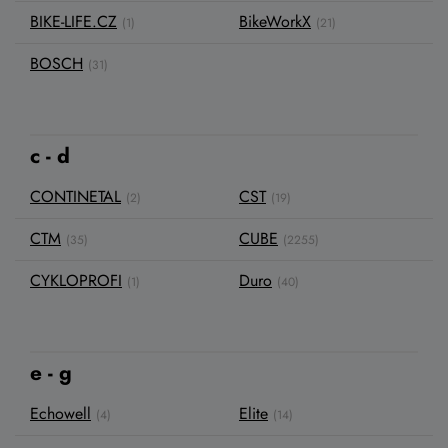
BIKE-LIFE.CZ
BikeWorkX
(1)
(21)
BOSCH
(31)
c - d
CONTINETAL
CST
(2)
(19)
CTM
CUBE
(35)
(2255)
CYKLOPROFI
Duro
(1)
(40)
e - g
Echowell
Elite
(4)
(14)