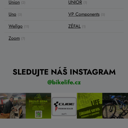
Union
UNIOR
(2)
(1)
Uno
VP Components
(3)
(5)
Wellgo
ZÉFAL
(11)
(1)
Zoom
(7)
SLEDUJTE NÁŠ INSTAGRAM
@bikelife.cz