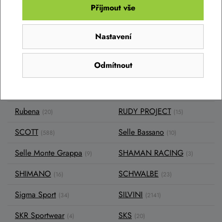
r - t
Přijmout vše
R2
RACE FACE
(197)
(4)
Nastavení
RAPILOCK
Relax
(2)
(15)
Odmítnout
REPONIO
RH+
(1)
(10)
ROCK SHOX
Roto
(1)
(4)
Rubena
RUDY PROJECT
(20)
(15)
SCOTT
Selle Bassano
(588)
(10)
Selle Monte Grappa
SHAMAN RACING
(9)
(3)
SHIMANO
SCHWALBE
(16)
(23)
Sigma Sport
SILVINI
(34)
(2141)
SKR Sportwear
SKS
(4)
(20)