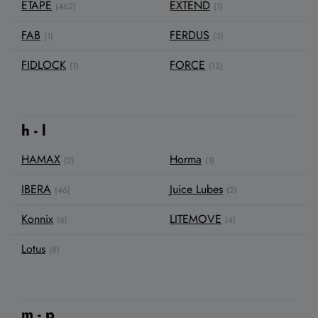
ETAPE
EXTEND
(462)
(1)
FAB
FERDUS
(1)
(3)
FIDLOCK
FORCE
(1)
(13)
h - l
HAMAX
Horma
(2)
(1)
IBERA
Juice Lubes
(46)
(2)
Konnix
LITEMOVE
(6)
(4)
Lotus
(8)
m - p