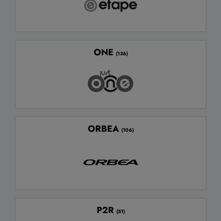
ONE
(136)
ORBEA
(106)
P2R
(51)