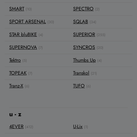
SMART
SPECTRO
(10)
(2)
SPORT ARSENAL
SQLAB
(30)
(34)
STAR bluBIKE
SUPERIOR
(4)
(255)
SUPERNOVA
SYNCROS
(7)
(20)
Tektro
Thumbs Up
(5)
(4)
TOPEAK
Transkol
(7)
(21)
Tranz-X
TUFO
(6)
(6)
u - z
4EVER
U-Lix
(412)
(1)