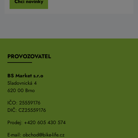
Chci novinky
PROVOZOVATEL
BS Market s.r.o
Sladovnická 4
620 00 Brno
IČO: 25559176
DIČ: CZ25559176
Prodej:
+420 605 430 574
E-mail:
obchod@bike-life.cz