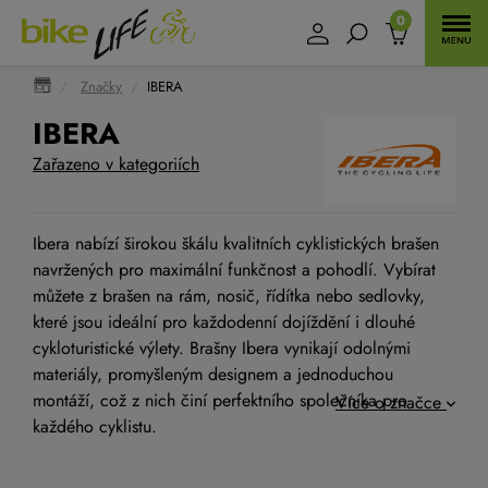
0
Značky
IBERA
IBERA
Zařazeno v kategoriích
Ibera nabízí širokou škálu kvalitních cyklistických brašen
navržených pro maximální funkčnost a pohodlí. Vybírat
můžete z brašen na rám, nosič, řídítka nebo sedlovky,
které jsou ideální pro každodenní dojíždění i dlouhé
cykloturistické výlety. Brašny Ibera vynikají odolnými
materiály, promyšleným designem a jednoduchou
montáží, což z nich činí perfektního společníka pro
Více o značce
každého cyklistu.