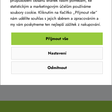
přizpůsobení obsahu stránek vašim potřebám, ke
statistickým a marketingovým účelům používáme
soubory cookie. Kliknutím na tlačítko „Přijmout vše“
ZADEJTE SVŮJ E-MAIL
nám udělíte souhlas s jejich sběrem a zpracováním a
my vám poskytneme ten nejlepší zážitek z nakupování.
A získejte přehled o novinkách a akcích
Přijmout vše
Nastavení
Odesláním projevujete svůj souhlas se shromažďováním a zpracováním
osobních údajů.
Více zde
Odmítnout
Chci novinky