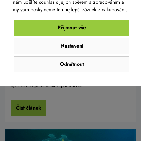
nám udělíte souhlas s jejich sběrem a zpracováním a
my vám poskytneme ten nejlepší zážitek z nakupování.
Přijmout vše
Představení elektrokol AMFLOW s
Nastavení
motory AVINOX
Odmítnout
Do naší nabídky jsme zařadili novou prestižní značku elektrokol
AMFLOW, která je osazená kromě spolehlivých a prověřených
komponentů také novými motory AVINOX s brutální sílou a
výkonem. Pojďme se na to podívat blíž.
Číst článek