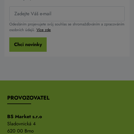
Odesláním projevujete svůj souhlas se shromažďováním a zpracováním
osobních údajů.
Více zde
Chci novinky
PROVOZOVATEL
BS Market s.r.o
Sladovnická 4
620 00 Brno