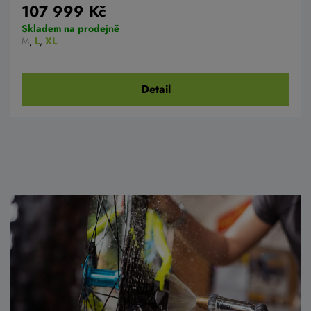
107 999 Kč
Skladem na prodejně
M
,
L
,
XL
Detail