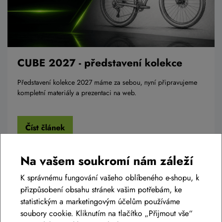
CUBE 2027 - představení kolekce
Představení kolekce 2027 máme za sebou, nyní připravujeme
kompletní materiály a prezentaci na web.
Číst článek
Na vašem soukromí nám záleží
K správnému fungování vašeho oblíbeného e-shopu, k
přizpůsobení obsahu stránek vašim potřebám, ke
statistickým a marketingovým účelům používáme
soubory cookie. Kliknutím na tlačítko „Přijmout vše“