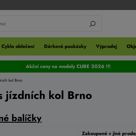
Cyklo oblečení
Dárkové poukázky
Výprodej
Obje
Akční ceny na modely CUBE 2026 !!!
dních kol Brno
s jízdních kol Brno
é balíčky
Zakoupené v jiné prode