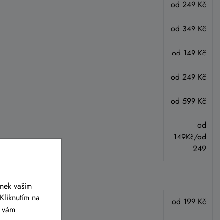
od 249 Kč
od 349 Kč
od 149 Kč
od 249 Kč
od 599 Kč
od
149Kč/od
249
ánek vašim
Kliknutím na
od 199 Kč
y vám