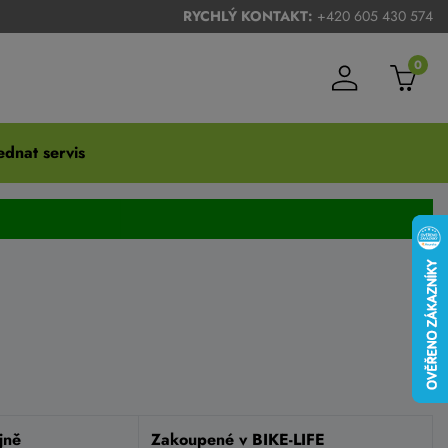
RYCHLÝ KONTAKT:
+420 605 430 574
0
dnat servis
jně
Zakoupené v BIKE-LIFE