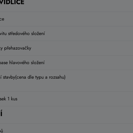
VIDLICE
ce
ávitu středového složení
ky přehazovačky
ase hlavového složení
 stavby(cena dle typu a rozsahu)
sek 1 kus
Í
pů