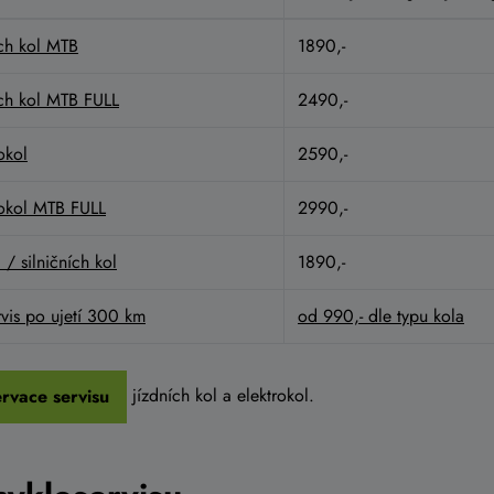
ích kol MTB
1890,-
ích kol MTB FULL
2490,-
okol
2590,-
rokol MTB FULL
2990,-
 / silničních kol
1890,-
vis po ujetí 300 km
od 990,- dle typu kola
jízdních kol a elektrokol.
rvace servisu