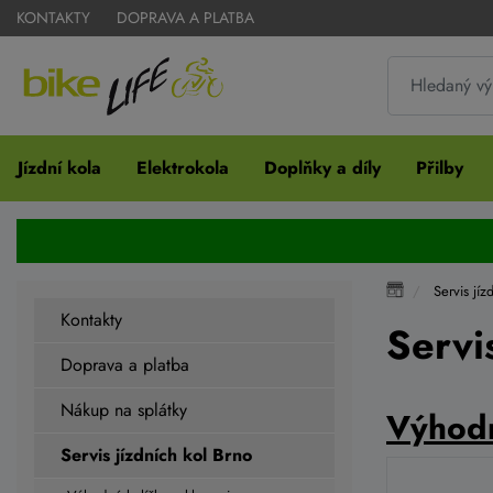
KONTAKTY
DOPRAVA A PLATBA
Jízdní kola
Elektrokola
Doplňky a díly
Přilby
Servis jíz
Kontakty
Servi
Doprava a platba
Nákup na splátky
Výhodn
Servis jízdních kol Brno