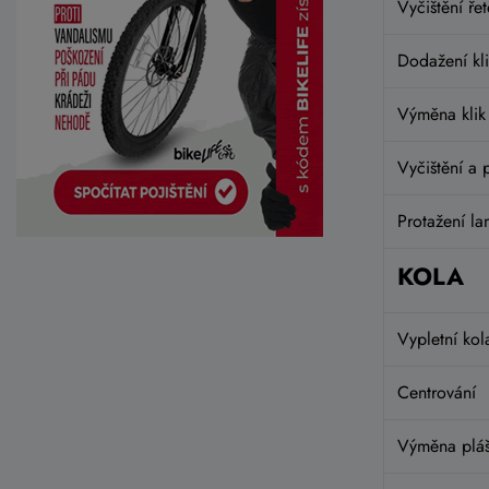
Vyčištění ře
Dodažení kli
Výměna klik
Vyčištění a 
Protažení l
KOLA
Vypletní kol
Centrování
Výměna pláš