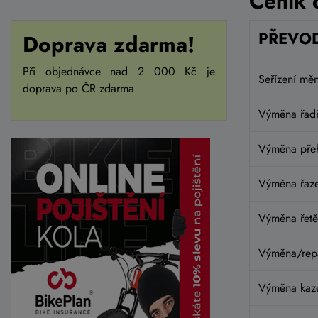
Ceník 
PŘEVO
Doprava zdarma!
Při objednávce nad 2 000 Kč je
Seřízení mě
doprava po ČR zdarma.
Výměna řadíc
Výměna přeh
Výměna řazen
Výměna řetě
Výměna/repa
Výměna kaze