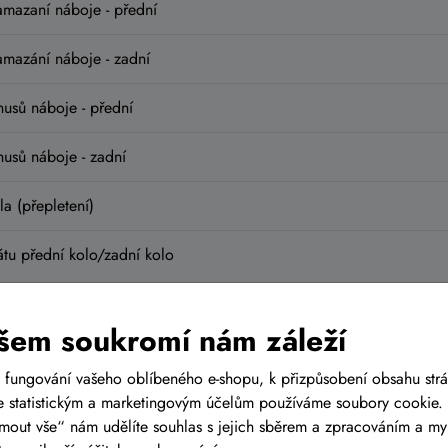
amazaní náboje - přední
amazání náboje - zadní
usů náboje - přední
usů náboje - zadní
la (přepletení)
tu přední kolo/zadní kolo
šem soukromí nám záleží
 fungování vašeho oblíbeného e-shopu, k přizpůsobení obsahu str
 statistickým a marketingovým účelům používáme soubory cookie. 
ového lanka a bowdenu (1 ks vč. seřízení)
ijmout vše“ nám udělíte souhlas s jejich sběrem a zpracováním a m