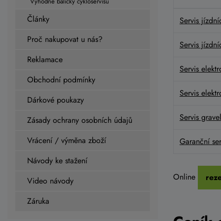
Výhodné balíčky cykloservisu
Články
Servis jízdn
Proč nakupovat u nás?
Servis jízdn
Reklamace
Servis elektr
Obchodní podmínky
Servis elekt
Dárkové poukazy
Servis gravel
Zásady ochrany osobních údajů
Vrácení / výměna zboží
Garanční ser
Návody ke stažení
Online
reze
Video návody
Záruka