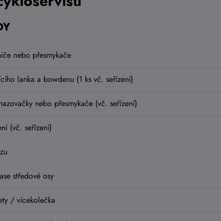
cykloservisu
DY
niče nebo přesmykače
ího lanka a bowdenu (1 ks vč. seřízení)
azovačky nebo přesmykače (vč. seřízení)
í (vč. seřízení)
zu
se středové osy
ty / vícekolečka