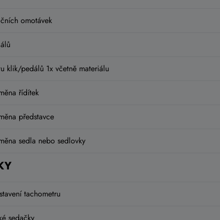
ičních omotávek
álů
u klik/pedálů 1x včetně materiálu
měna řídítek
měna představce
měna sedla nebo sedlovky
KY
stavení tachometru
ké sedačky