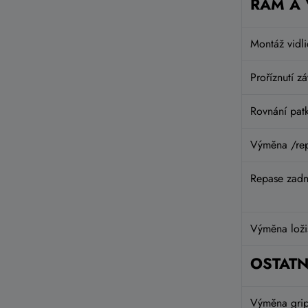
RÁM A 
Montáž vidli
Proříznutí z
Rovnání pat
Výměna /rep
Repase zadní
Výměna loži
OSTATN
Výměna gri