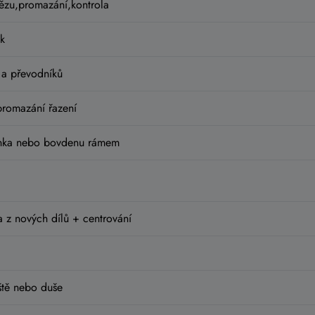
tězu,promazání,kontrola
k
 a převodníků
promazání řazení
anka nebo bovdenu rámem
a z nových dílů + centrování
tě nebo duše