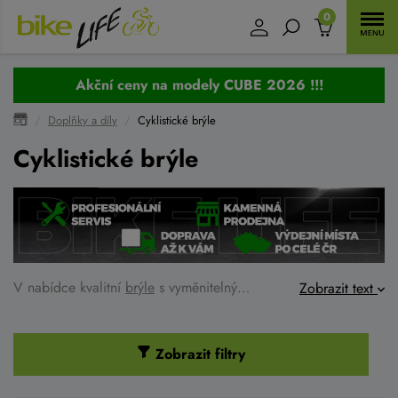
0
Akční ceny na modely CUBE 2026 !!!
Doplňky a díly
Cyklistické brýle
Cyklistické brýle
V nabídce kvalitní
brýle
s vyměnitelnými skly od ETAPE. Kvalitní balení, vysoká kvalita a zajímavá cena - to jsou brýle, které koupíte u nás na
Zobrazit text
Zobrazit filtry