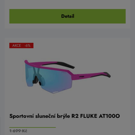
Detail
AKCE -6%
Sportovní sluneční brýle R2 FLUKE AT100O
1 699 Kč