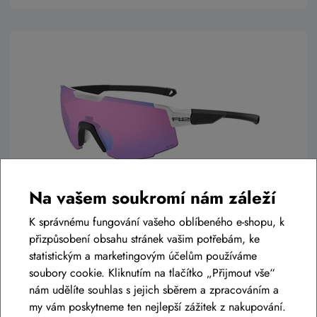
Na vašem soukromí nám záleží
Sportovní sluneční brýle R2 EDGE AT101B
K správnému fungování vašeho oblíbeného e-shopu, k
přizpůsobení obsahu stránek vašim potřebám, ke
1 599 Kč
statistickým a marketingovým účelům používáme
soubory cookie. Kliknutím na tlačítko „Přijmout vše“
Skladem eshop
nám udělíte souhlas s jejich sběrem a zpracováním a
my vám poskytneme ten nejlepší zážitek z nakupování.