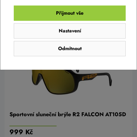
Do košíku
Přijmout vše
Nastavení
Odmítnout
Sportovní sluneční brýle R2 FALCON AT105D
999 Kč