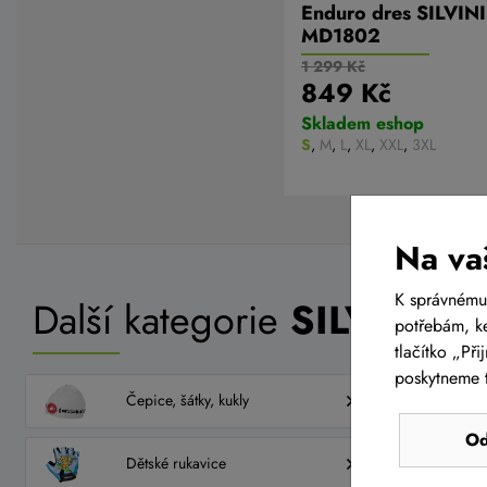
Enduro dres SILVINI
MD1802
1 299 Kč
849 Kč
Skladem eshop
S
,
M
,
L
,
XL
,
XXL
,
3XL
Na va
K správnému
Další kategorie
SILVINI
potřebám, ke
tlačítko „Př
poskytneme t
Čepice, šátky, kukly
Od
Dětské rukavice