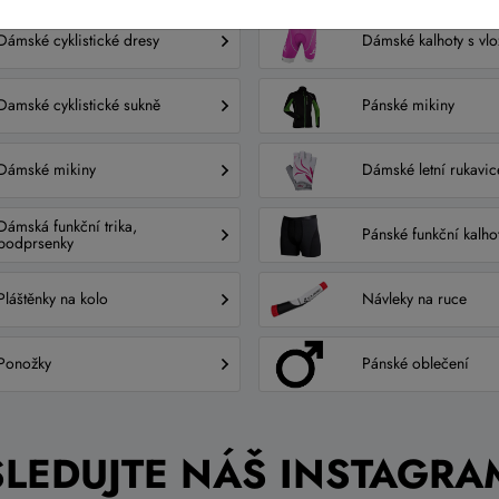
Dámské cyklistické dresy
Dámské kalhoty s vl
Damské cyklistické sukně
Pánské mikiny
Dámské mikiny
Dámské letní rukavic
Dámská funkční trika,
Pánské funkční kalho
podprsenky
Pláštěnky na kolo
Návleky na ruce
Ponožky
Pánské oblečení
SLEDUJTE NÁŠ INSTAGRA