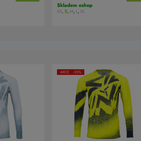
Skladem eshop
XS
,
S
,
M
,
L
,
XL
AKCE -35%