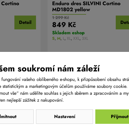
 Cortino
Enduro dres SILVINI Cortino
MD1802 yellow
1 299 Kč
Detail
Deta
849 Kč
Skladem eshop
S
,
M
,
L
,
XL
,
XXL
,
3XL
šem soukromí nám záleží
 fungování vašeho oblíbeného e-shopu, k přizpůsobení obsahu str
 statistickým a marketingovým účelům používáme soubory cookie. 
ijmout vše“ nám udělíte souhlas s jejich sběrem a zpracováním a m
en nejlepší zážitek z nakupování.
Oblečení - volný čas
Dětské dresy na kolo
mítnout
Nastavení
Přijmout
Pánské cyklistické dresy
Pánské kalhoty s vlo