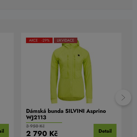
AKCE -29%
LIKVIDACE
Dámská bunda SILVINI Asprino
D
WJ2113
W
3 950 Kč
3
il
Detail
2 790 Kč