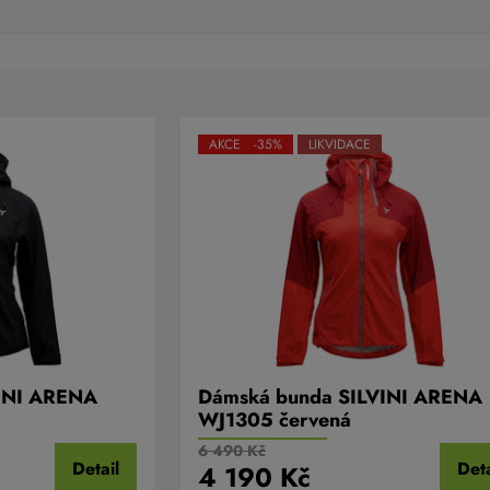
AKCE -35%
LIKVIDACE
INI ARENA
Dámská bunda SILVINI ARENA
WJ1305 červená
6 490 Kč
Detail
Deta
4 190 Kč