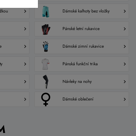
ožkou
Dámské kalhoty bez vložky
Pánské letní rukavice
e
Dámské zimní rukavice
ty
Pánská funkční trika
Návleky na nohy
Dámské oblečení
M