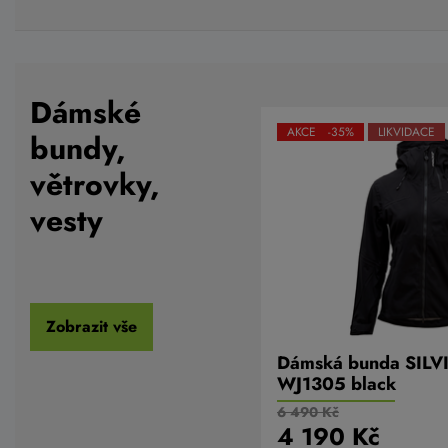
Dámské
AKCE -35%
LIKVIDACE
bundy,
větrovky,
vesty
Zobrazit vše
Dámská bunda SILV
WJ1305 black
6 490 Kč
4 190 Kč