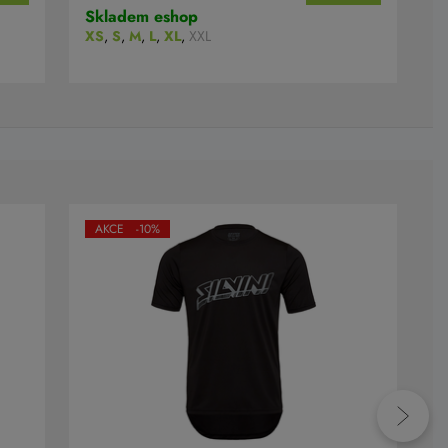
Skladem eshop
S
XS
,
S
,
M
,
L
,
XL
,
XXL
X
AKCE -10%