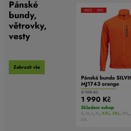
Pánské
AKCE -38%
bundy,
větrovky,
vesty
Zobrazit vše
Pánská bunda SILVI
MJ1743 orange
3 190 Kč
1 990 Kč
Skladem eshop
S
,
M
,
L
,
XL
,
XXL
,
3XL
,
4XL
,
6XL