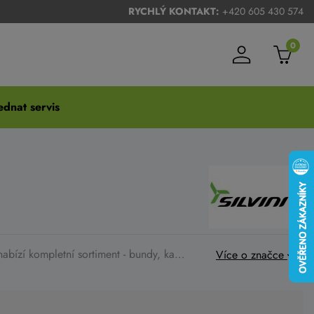
RYCHLÝ KONTAKT:
+420 605 430 574
0
dnat servis
kompletní sortiment - bundy, kalhoty, dlouhé kalhoty, kalhoty s laclem, dresy, kukly, čepice a ostatní oblečení pro sport. Můžete nakoupit přes eshop nebo na prodejně a zboží si můžete u nás i vyzkoušet.
Více o značce