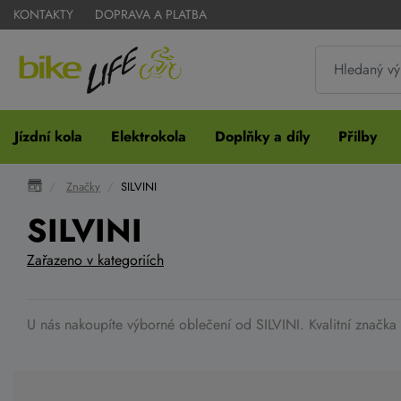
KONTAKTY
DOPRAVA A PLATBA
Jízdní kola
Elektrokola
Doplňky a díly
Přilby
Značky
SILVINI
SILVINI
Zařazeno v kategoriích
U nás nakoupíte výborné oblečení od SILVINI. Kvalitní značka 