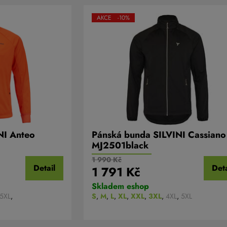
AKCE -10%
NI Anteo
Pánská bunda SILVINI Cassiano
MJ2501black
1 990 Kč
Detail
Deta
1 791 Kč
Skladem eshop
5XL
,
S
,
M
,
L
,
XL
,
XXL
,
3XL
,
4XL
,
5XL