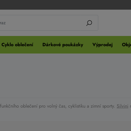
Cyklo oblečení
Dárkové poukázky
Výprodej
Obje
funkčního oblečení pro volný čas, cyklistiku a zimní sporty.
Silvini
nabízí 