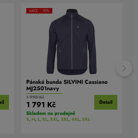
AKCE -10%
Pánská bunda SILVINI Cassiano
P
MJ2501navy
M
1 990 Kč
3
il
Detail
1 791 Kč
Skladem na prodejně
S
S
,
M
,
L
,
XL
,
XXL
,
3XL
,
4XL
,
5XL
S