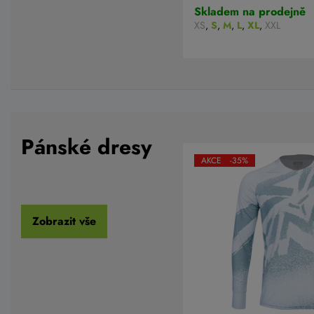
Skladem na prodejně
XS
,
S
,
M
,
L
,
XL
,
XXL
Pánské dresy
AKCE -35%
Zobrazit vše