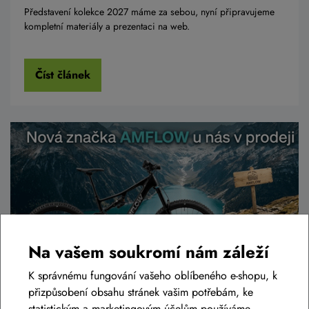
Představení kolekce 2027 máme za sebou, nyní připravujeme
kompletní materiály a prezentaci na web.
Číst článek
Na vašem soukromí nám záleží
K správnému fungování vašeho oblíbeného e-shopu, k
přizpůsobení obsahu stránek vašim potřebám, ke
Představení elektrokol AMFLOW s
statistickým a marketingovým účelům používáme