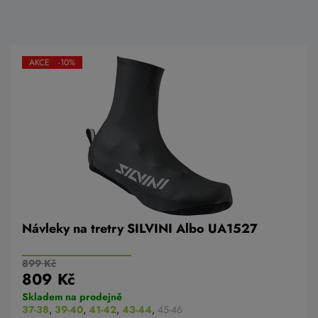
AKCE -10%
Návleky na tretry SILVINI Albo UA1527
899 Kč
809 Kč
Skladem na prodejně
37-38
,
39-40
,
41-42
,
43-44
,
45-46