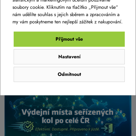
motory AVINOX
soubory cookie. Kliknutím na tlačítko „Přijmout vše“
nám udělíte souhlas s jejich sběrem a zpracováním a
Do naší nabídky jsme zařadili novou prestižní značku elektrokol
my vám poskytneme ten nejlepší zážitek z nakupování.
AMFLOW, která je osazená kromě spolehlivých a prověřených
komponentů také novými motory AVINOX s brutální sílou a
výkonem. Pojďme se na to podívat blíž.
Přijmout vše
Nastavení
Číst článek
Odmítnout