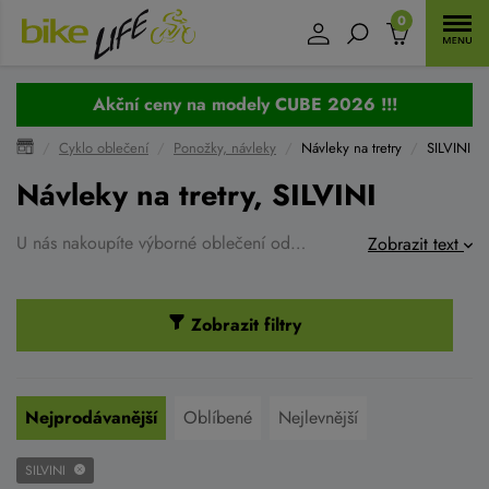
0
Akční ceny na modely CUBE 2026 !!!
Cyklo oblečení
Ponožky, návleky
Návleky na tretry
SILVINI
Návleky na tretry, SILVINI
U nás nakoupíte výborné oblečení od SILVINI. Kvalitní značka funkčního oblečení pro volný čas, cyklistiku a zimní sporty.
Zobrazit text
Zobrazit filtry
Nejprodávanější
Oblíbené
Nejlevnější
SILVINI