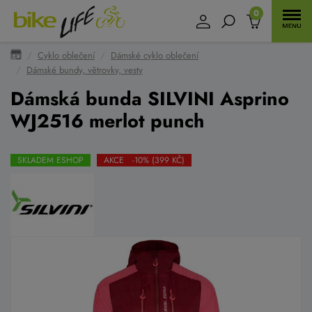
0
Cyklo oblečení
Dámské cyklo oblečení
Dámské bundy, větrovky, vesty
Dámská bunda SILVINI Asprino
WJ2516 merlot punch
SKLADEM ESHOP
AKCE -10% (399 KČ)