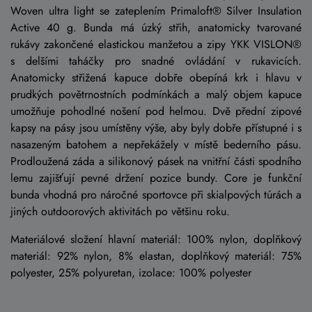
Woven ultra light se zateplením Primaloft® Silver Insulation
Active 40 g. Bunda má úzký střih, anatomicky tvarované
rukávy zakončené elastickou manžetou a zipy YKK VISLON®
s delšími taháčky pro snadné ovládání v rukavicích.
Anatomicky střižená kapuce dobře obepíná krk i hlavu v
prudkých povětrnostních podmínkách a malý objem kapuce
umožňuje pohodlné nošení pod helmou. Dvě přední zipové
kapsy na pásy jsou umístěny výše, aby byly dobře přístupné i s
nasazeným batohem a nepřekážely v místě bederního pásu.
Prodloužená záda a silikonový pásek na vnitřní části spodního
lemu zajišťují pevné držení pozice bundy. Core je funkční
bunda vhodná pro náročné sportovce při skialpových túrách a
jiných outdoorových aktivitách po většinu roku.
Materiálové složení hlavní materiál: 100% nylon, doplňkový
materiál: 92% nylon, 8% elastan, doplňkový materiál: 75%
polyester, 25% polyuretan, izolace: 100% polyester