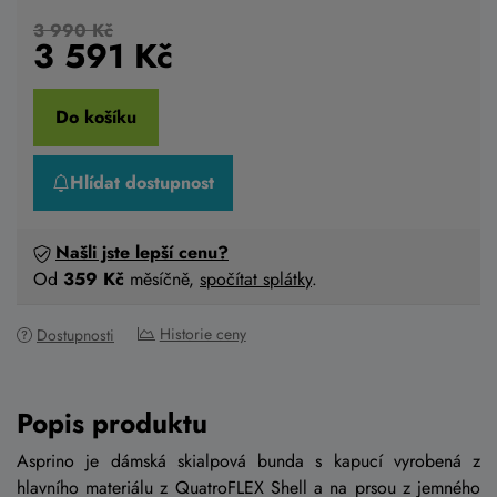
3 990 Kč
3 591
Kč
Do košíku
Hlídat dostupnost
Našli jste lepší cenu?
Od
359 Kč
měsíčně,
spočítat splátky
.
Historie ceny
Dostupnosti
Popis produktu
Asprino je dámská skialpová bunda s kapucí vyrobená z
hlavního materiálu z QuatroFLEX Shell a na prsou z jemného