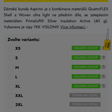
Dámská bunda Asprino je z kombinace materiálů QuatroFLEX
Shell a Woven ultra light na předním díle, se zateplením
materiálem Primaloft® Silver Insulation Active (40 g).
Vybavena je zipy YKK VISLON®
Více informací
Zvolte variantu:
10%
XS
SKLADEM ESHOP
S
SKLADEM ESHOP
M
SKLADEM ESHOP
L
SKLADEM ESHOP
XL
SKLADEM ESHOP
XXL
TERMÍN NA DOTAZ
3XL
TERMÍN NA DOTAZ