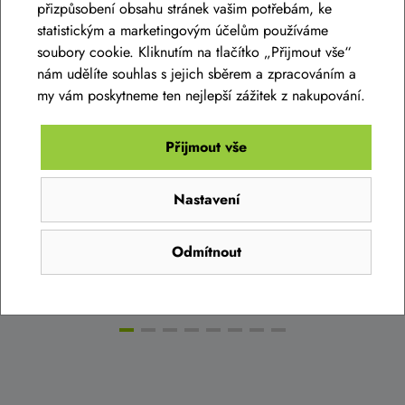
přizpůsobení obsahu stránek vašim potřebám, ke
statistickým a marketingovým účelům používáme
soubory cookie. Kliknutím na tlačítko „Přijmout vše“
nám udělíte souhlas s jejich sběrem a zpracováním a
my vám poskytneme ten nejlepší zážitek z nakupování.
Dámská bunda SILVINI Asprino WJ2516
merlot punch
3 990 Kč
Přijmout vše
3 591 Kč
Skladem eshop
Nastavení
XS
,
S
,
M
,
L
,
XL
,
XXL
,
3XL
Odmítnout
Detail