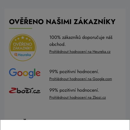
OVĚŘENO NAŠIMI ZÁKAZNÍKY
100% zákazníků doporučuje náš
obchod.
Prohlédnout hodnocení na Heureka.cz
99% pozitivní hodnocení.
Prohlédnout hodnocení na Google.com
99% pozitivní hodnocení.
Prohlédnout hodnocení na Zbozi.cz
POTŘEBUJETE PORADIT?