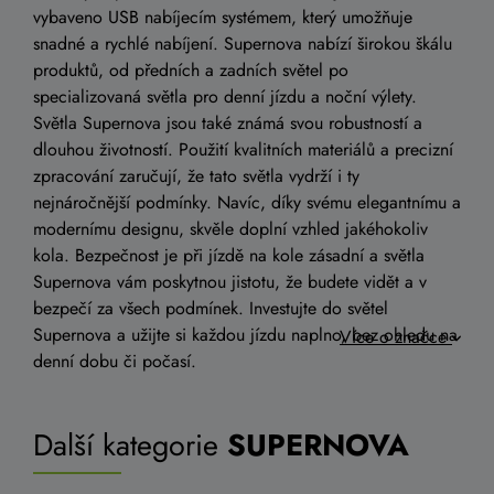
vybaveno USB nabíjecím systémem, který umožňuje
snadné a rychlé nabíjení. Supernova nabízí širokou škálu
produktů, od předních a zadních světel po
specializovaná světla pro denní jízdu a noční výlety.
Světla Supernova jsou také známá svou robustností a
dlouhou životností. Použití kvalitních materiálů a precizní
zpracování zaručují, že tato světla vydrží i ty
nejnáročnější podmínky. Navíc, díky svému elegantnímu a
modernímu designu, skvěle doplní vzhled jakéhokoliv
kola. Bezpečnost je při jízdě na kole zásadní a světla
Supernova vám poskytnou jistotu, že budete vidět a v
bezpečí za všech podmínek. Investujte do světel
Supernova a užijte si každou jízdu naplno, bez ohledu na
Více o značce
denní dobu či počasí.
Další kategorie
SUPERNOVA