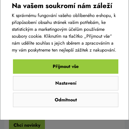
Na vašem soukromí nám záleží
Ozvěte se nám
K správnému fungování vašeho oblíbeného e-shopu, k
(Po-Pá: 8 - 17 hod)
přizpůsobení obsahu stránek vašim potřebám, ke
Prodej:
+420 605 430 574
statistickým a marketingovým účelům používáme
soubory cookie. Kliknutím na tlačítko „Přijmout vše“
Online formulář:
napište nám
nám udělíte souhlas s jejich sběrem a zpracováním a
my vám poskytneme ten nejlepší zážitek z nakupování.
ZADEJTE SVŮJ E-MAIL
Přijmout vše
A získejte přehled o novinkách a akcích
Nastavení
Odmítnout
Odesláním projevujete svůj souhlas se shromažďováním a zpracováním
osobních údajů.
Více zde
Chci novinky