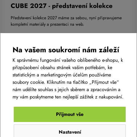
CUBE 2027 - představení kolekce
Představení kolekce 2027 máme za sebou, nyní připravujeme
kompletní materiály a prezentaci na web.
Číst článek
Na vašem soukromí nám záleží
K správnému fungování vašeho oblíbeného e-shopu, k
přizpůsobení obsahu stránek vašim potřebám, ke
statistickým a marketingovým účelům používáme
soubory cookie. Kliknutím na tlačítko „Přijmout vše“
nám udělíte souhlas s jejich sběrem a zpracováním a
my vám poskytneme ten nejlepší zážitek z nakupování.
Přijmout vše
Nastavení