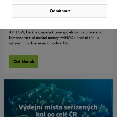
Představení elektrokol AMFLOW s
Odmítnout
motory AVINOX
Do naší nabídky jsme zařadili novou prestižní značku elektrokol
AMFLOW, která je osazená kromě spolehlivých a prověřených
komponentů také novými motory AVINOX s brutální sílou a
výkonem. Pojďme se na to podívat blíž.
Číst článek