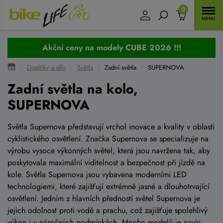
0
Akční ceny na modely CUBE 2026 !!!
Doplňky a díly
Světla
Zadní světla
SUPERNOVA
Zadní světla na kolo,
SUPERNOVA
Světla Supernova představují vrchol inovace a kvality v oblasti
cyklistického osvětlení. Značka Supernova se specializuje na
výrobu vysoce výkonných světel, která jsou navržena tak, aby
poskytovala maximální viditelnost a bezpečnost při jízdě na
kole. Světla Supernova jsou vybavena moderními LED
technologiemi, které zajišťují extrémně jasné a dlouhotrvající
osvětlení. Jedním z hlavních předností světel Supernova je
jejich odolnost proti vodě a prachu, což zajišťuje spolehlivý
výkon i v náročných podmínkách. Mnoho modelů je navíc