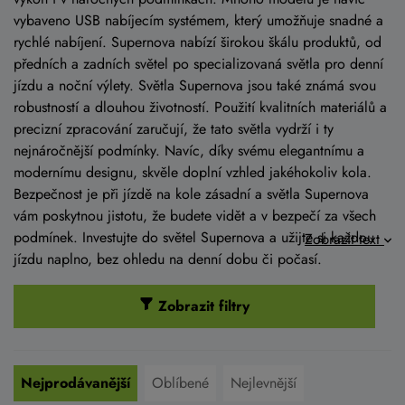
vybaveno USB nabíjecím systémem, který umožňuje snadné a
rychlé nabíjení. Supernova nabízí širokou škálu produktů, od
předních a zadních světel po specializovaná světla pro denní
jízdu a noční výlety. Světla Supernova jsou také známá svou
robustností a dlouhou životností. Použití kvalitních materiálů a
precizní zpracování zaručují, že tato světla vydrží i ty
nejnáročnější podmínky. Navíc, díky svému elegantnímu a
modernímu designu, skvěle doplní vzhled jakéhokoliv kola.
Bezpečnost je při jízdě na kole zásadní a světla Supernova
vám poskytnou jistotu, že budete vidět a v bezpečí za všech
podmínek. Investujte do světel Supernova a užijte si každou
Zobrazit text
jízdu naplno, bez ohledu na denní dobu či počasí.
Zobrazit filtry
Nejprodávanější
Oblíbené
Nejlevnější