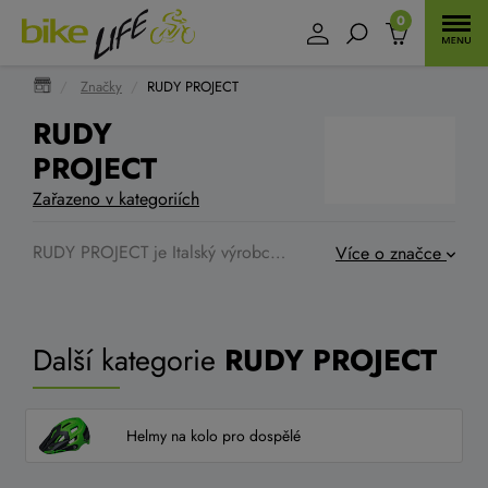
0
Značky
RUDY PROJECT
RUDY
PROJECT
Zařazeno v kategoriích
RUDY PROJECT je Italský výrobce kvalitních sportovních brýlí s použitím těch najkvalitnějších čoček a materiálů. Brýle v perfektním designu, výborně sedí na obličeji, jednoduchá montáž.
Více o značce
Další kategorie
RUDY PROJECT
Helmy na kolo pro dospělé