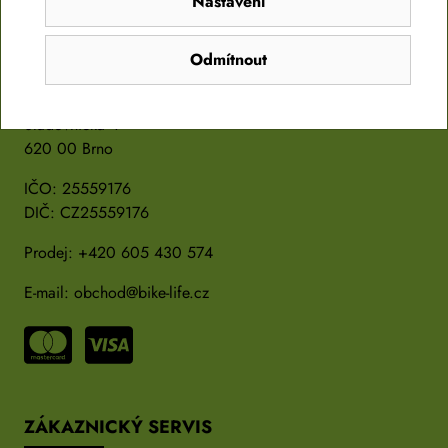
Nastavení
PROVOZOVATEL
Odmítnout
BS Market s.r.o
Sladovnická 4
620 00 Brno
IČO: 25559176
DIČ: CZ25559176
Prodej:
+420 605 430 574
E-mail:
obchod@bike-life.cz
ZÁKAZNICKÝ SERVIS