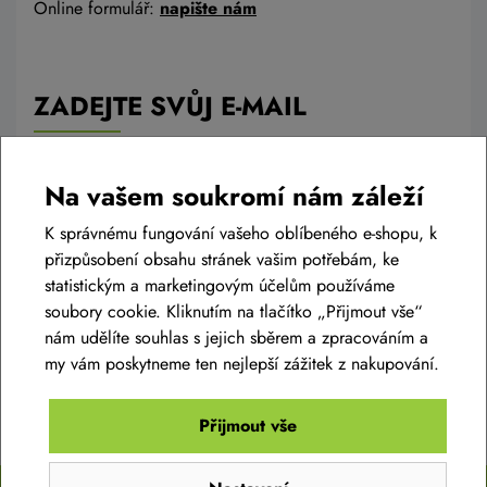
Online formulář:
napište nám
ZADEJTE SVŮJ E-MAIL
A získejte přehled o novinkách a akcích
Na vašem soukromí nám záleží
K správnému fungování vašeho oblíbeného e-shopu, k
přizpůsobení obsahu stránek vašim potřebám, ke
Odesláním projevujete svůj souhlas se shromažďováním a zpracováním
osobních údajů.
Více zde
statistickým a marketingovým účelům používáme
soubory cookie. Kliknutím na tlačítko „Přijmout vše“
Chci novinky
nám udělíte souhlas s jejich sběrem a zpracováním a
my vám poskytneme ten nejlepší zážitek z nakupování.
Přijmout vše