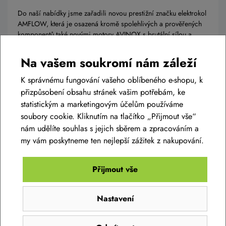
Do naší nabídky jsme zařadili novou prestižní značku elektrokol
AMFLOW, která je osazená kromě spolehlivých a prověřených
komponentů také novými motory AVINOX s brutální sílou a
výkonem. Pojďme se na to podívat blíž.
Na vašem soukromí nám záleží
K správnému fungování vašeho oblíbeného e-shopu, k
Číst článek
přizpůsobení obsahu stránek vašim potřebám, ke
statistickým a marketingovým účelům používáme
soubory cookie. Kliknutím na tlačítko „Přijmout vše“
nám udělíte souhlas s jejich sběrem a zpracováním a
my vám poskytneme ten nejlepší zážitek z nakupování.
Přijmout vše
Nastavení