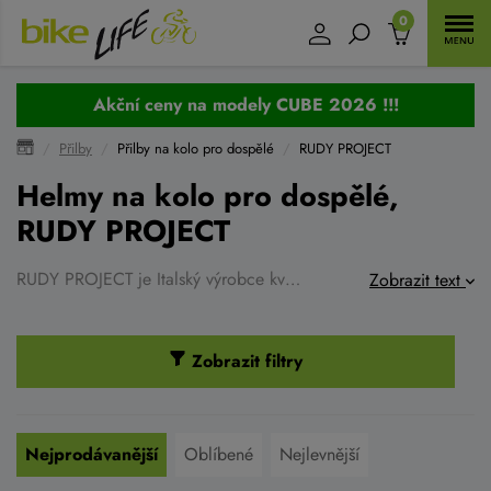
0
Akční ceny na modely CUBE 2026 !!!
Přilby
Přilby na kolo pro dospělé
RUDY PROJECT
Helmy na kolo pro dospělé,
RUDY PROJECT
RUDY PROJECT je Italský výrobce kvalitních sportovních brýlí s použitím těch najkvalitnějších čoček a materiálů. Brýle v perfektním designu, výborně sedí na obličeji, jednoduchá montáž.
Zobrazit text
Zobrazit filtry
Nejprodávanější
Oblíbené
Nejlevnější