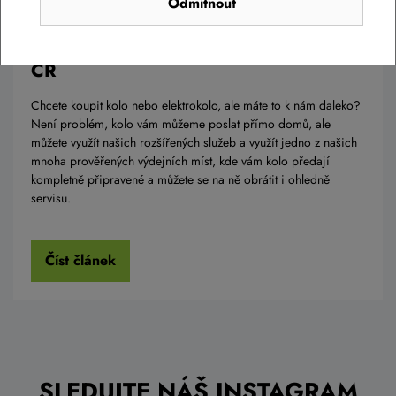
Odmítnout
Osobní odběr seřízených kol po celé
ČR
Chcete koupit kolo nebo elektrokolo, ale máte to k nám daleko?
Není problém, kolo vám můžeme poslat přímo domů, ale
můžete využít našich rozšířených služeb a využít jedno z našich
mnoha prověřených výdejních míst, kde vám kolo předají
kompletně připravené a můžete se na ně obrátit i ohledně
servisu.
Číst článek
SLEDUJTE NÁŠ INSTAGRAM