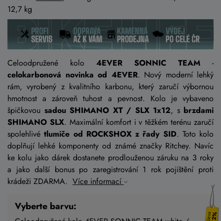
12,7 kg
Celoodpružené kolo
4EVER SONNIC TEAM
-
celokarbonová novinka od 4EVER
. Nový moderní lehký
rám, vyrobený z kvalitního karbonu, který zaručí výbornou
hmotnost a zároveň tuhost a pevnost. Kolo je vybaveno
špičkovou
sadou SHIMANO XT / SLX 1x12
, s
brzdami
SHIMANO SLX
. Maximální komfort i v těžkém terénu zaručí
spolehlivé
tlumiče od ROCKSHOX z řady SID
. Toto kolo
doplňují lehké komponenty od známé značky Ritchey. Navíc
ke kolu jako dárek dostanete prodlouženou záruku na 3 roky
a jako další bonus po zaregistrování 1 rok pojištění proti
krádeži ZDARMA.
Více informací
Vyberte barvu:
12%