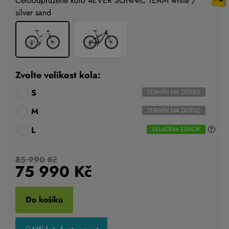
Celoodpružené kolo 4EVER SONNIC TEAM white /
silver sand
Zvolte velikost kola:
S
TERMÍN NA DOTAZ
M
TERMÍN NA DOTAZ
L
SKLADEM ESHOP
85 990 Kč
75 990
Kč
Do košíku