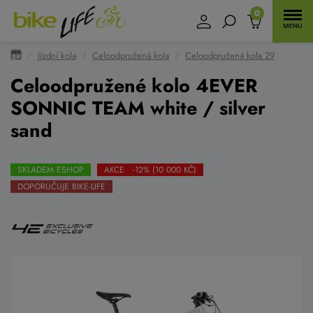
0
Jízdní kola
Celoodpružená kola
Celoodpružená kola 29
Celoodpružené kolo 4EVER
SONNIC TEAM white / silver
sand
SKLADEM ESHOP
AKCE -12% (10 000 KČ)
DOPORUČUJE BIKE-LIFE