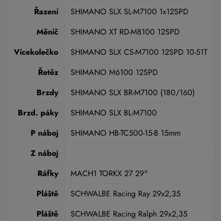
Řazení
SHIMANO SLX SL-M7100 1x12SPD
Měnič
SHIMANO XT RD-M8100 12SPD
Vícekolečko
SHIMANO SLX CS-M7100 12SPD 10-51T
Řetěz
SHIMANO M6100 12SPD
Brzdy
SHIMANO SLX BR-M7100 (180/160)
Brzd. páky
SHIMANO SLX BL-M7100
P náboj
SHIMANO HB-TC500-15-B 15mm
Z náboj
Ráfky
MACH1 TORKX 27 29"
Pláště
SCHWALBE Racing Ray 29x2,35
Pláště
SCHWALBE Racing Ralph 29x2,35