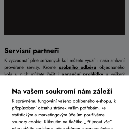
Servisní partneři
K vyzvednutí plně seřízených kol můžete využít i naše smluvní
prověřené servisy. Kromě
osobního odběru
objednaného
kola u nich můžete řešit i
garanční prohlídky
a veškerý
následný servis
po celou dobu životnosti kola.
Na vašem soukromí nám záleží
Jak to funguje?
K správnému fungování vašeho oblíbeného e-shopu, k
Vybrané kolo v našem eshopu si vložíte do košíku, kde v sekci
přizpůsobení obsahu stránek vašim potřebám, ke
přeprava zvolíte „osobní odběr – partneři" a z nabídky
statistickým a marketingovým účelům používáme
vyberete výdejní místo, kde si budete chtít kolo vyzvednout.
soubory cookie. Kliknutím na tlačítko „Přijmout vše“
Následně vám pošleme platební údaje a po uhrazení kolo
nám udělíte souhlas s jejich sběrem a zpracováním a