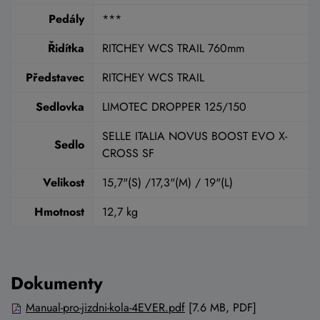
Pedály
***
Řidítka
RITCHEY WCS TRAIL 760mm
Představec
RITCHEY WCS TRAIL
Sedlovka
LIMOTEC DROPPER 125/150
SELLE ITALIA NOVUS BOOST EVO X-
Sedlo
CROSS SF
Velikost
15,7"(S) /17,3"(M) / 19"(L)
Hmotnost
12,7 kg
Dokumenty
Manual-pro-jizdni-kola-4EVER.pdf
[7.6 MB, PDF]