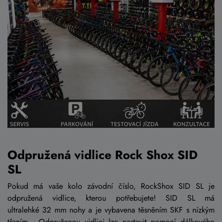
Odpružená vidlice Rock Shox SID
SL
Pokud má vaše kolo závodní číslo, RockShox SID SL je
odpružená vidlice, kterou potřebujete! SID SL má
ultralehké 32 mm nohy a je vybavena těsněním SKF s nízkým
třením . Odpruženou vidlici lze nastavit pomocí dálkového