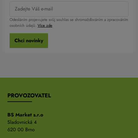
Odesláním projevujete svůj souhlas se shromažďováním a zpracováním
osobních údajů.
Více zde
Chci novinky
PROVOZOVATEL
BS Market s.r.o
Sladovnická 4
620 00 Brno