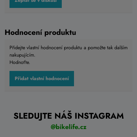
Celoodpružené kolo 4EVER SONNIC TEAM
Zeptat se v diskusi
shiny black / hologram
85 990 Kč
75 990 Kč
Hodnocení produktu
Skladem eshop
S
,
M
,
L
,
XL
Přidejte vlastní hodnocení produktu a pomožte tak dalším
nakupujícím.
Detail
Hodnoťte.
Přidat vlastní hodnocení
SLEDUJTE NÁŠ INSTAGRAM
@bikelife.cz