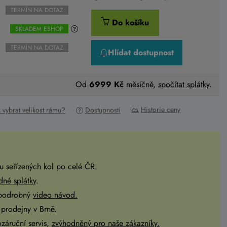
TERMÍN NA DOTAZ
Do košíku
SKLADEM ESHOP
TERMÍN NA DOTAZ
Hlídat dostupnost
Od
6999 Kč
měsíčně,
spočítat splátky
.
Historie ceny
k vybrat velikost rámu?
Dostupnosti
u seřízených kol
po celé ČR
.
dné splátky
.
 podrobný
video návod.
prodejny v Brně.
ozáruční servis,
zvýhodněný pro naše zákazníky.