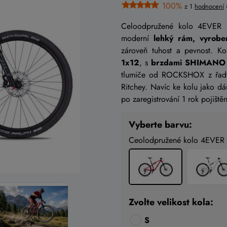
100%
z 1
hodnocení
Celoodpružené kolo 4EVER
moderní
lehký rám, vyrobe
zároveň tuhost a pevnost. K
1x12
, s
brzdami SHIMANO
tlumiče od ROCKSHOX z řady 
Ritchey. Navíc ke kolu jako d
po zaregistrování 1 rok pojiš
Vyberte barvu:
Ceolodpružené kolo 4EVER 
Zvolte velikost kola:
S