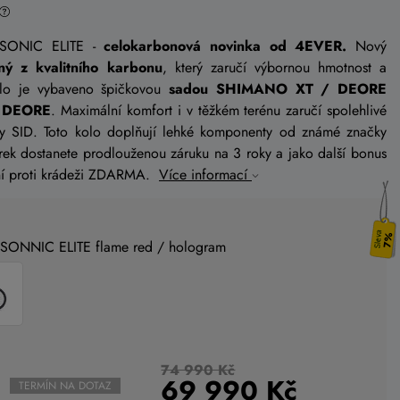
 SONIC ELITE -
celokarbonová novinka od 4EVER.
Nový
ný z kvalitního karbonu
, který zaručí výbornou hmotnost a
olo je vybaveno špičkovou
sadou SHIMANO XT / DEORE
 DEORE
. Maximální komfort i v těžkém terénu zaručí spolehlivé
SID. Toto kolo doplňují lehké komponenty od známé značky
árek dostanete prodlouženou záruku na 3 roky a jako další bonus
tění proti krádeži ZDARMA.
Více informací
7%
SONNIC ELITE flame red / hologram
74 990 Kč
69 990
Kč
TERMÍN NA DOTAZ