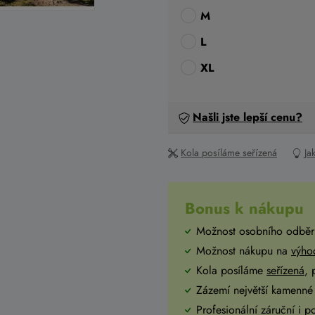
M
L
XL
Našli jste lepší cenu?
Kola posíláme seřízená
Ja
Bonus k nákupu
Možnost osobního odběr
Možnost nákupu na
výho
Kola posíláme
seřízená
,
Zázemí největší kamenné 
Profesionální záruční i p