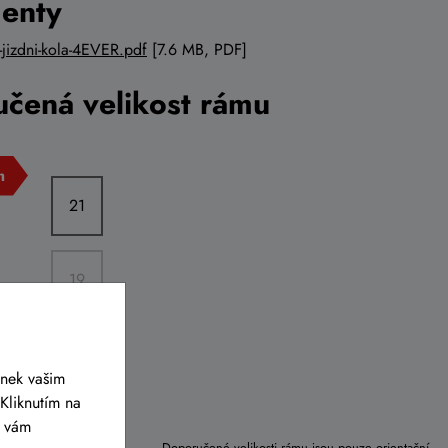
enty
-jizdni-kola-4EVER.pdf
[7.6 MB, PDF]
čená velikost rámu
21
19
17
ánek vašim
Kliknutím na
y vám
Doporučené velikosti rámu jsou pouze orientační.