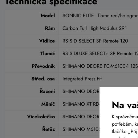
Technická specifikace
Model
SONNIC ELITE - flame red/hologra
Rám
Carbon Full High Modulus 29"
Vidlice
RS SID SELECT 3P Remote 120
Tlumič
RS SIDLUXE SELECT+ 3P Remote 1
Převodník
SHIMANO DEORE FC-M6100-1 12S
Střed. osa
Integrated Press Fit
Řazení
SHIMANO DEORE SL-M6100 1x12
Na va
Měnič
SHIMANO XT RD-M8100 12SPD
Vícekolečko
SHIMANO DEORE CS-M6100 12SPD
K správnému
potřebám, ke
Řetěz
SHIMANO M6100 12SPD
tlačítko „Př