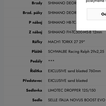
poskytneme t
Brzdy
SHIMANO DEORE BR-M6100 (180/
Brzd. páky
SHIMANO DEORE BL-M6100
Od
P náboj
SHIMANO HB-TC500-15-B 15mm
Z náboj
SHIMANO FH-TC500-MS-B 12mm
Ráfky
MACH1 TORKX 27 29"
Pláště
SCHWALBE Racing Ralph 29x2,25
Pedály
***
Řidítka
EXCLUSIVE sand blasted 760mm
Představec
EXCLUSIVE sand blasted
Sedlovka
LIMOTEC DROPPER 125/150
Sedlo
SELLE ITALIA NOVUS BOOST EVO