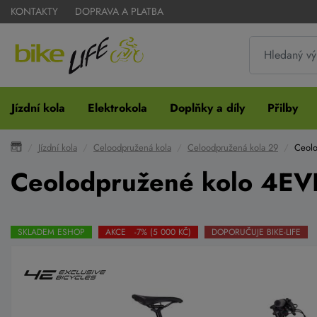
KONTAKTY
DOPRAVA A PLATBA
Jízdní kola
Elektrokola
Doplňky a díly
Přilby
Jízdní kola
Celoodpružená kola
Celoodpružená kola 29
Ceolo
Ceolodpružené kolo 4EV
SKLADEM ESHOP
AKCE -7% (5 000 KČ)
DOPORUČUJE BIKE-LIFE