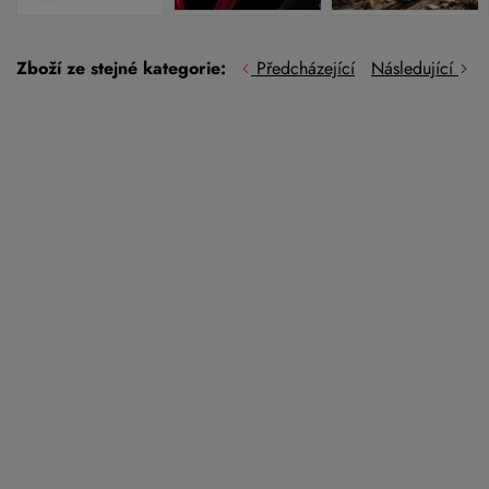
Zboží ze stejné kategorie:
Předcházející
Následující