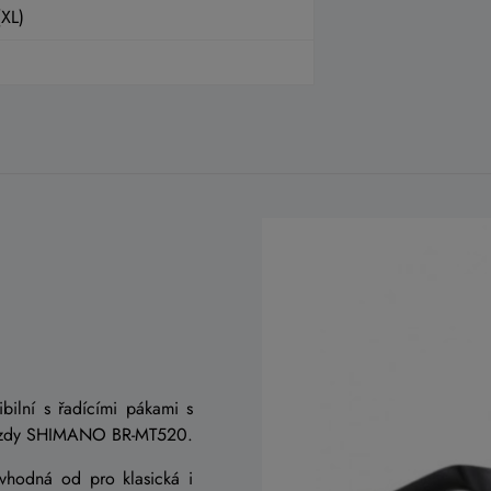
(XL)
bilní s řadícími pákami s
é brzdy SHIMANO BR-MT520.
hodná od pro klasická i