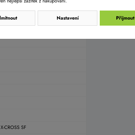
en nejlepší zážitek z nakupování.
160)
mítnout
Nastavení
Přijmout
 X-CROSS SF