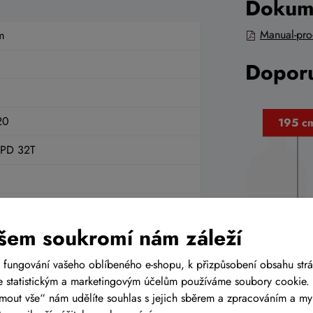
Dokum
Manual-pro
m
Doporu
20
PD 32T
SPD
šem soukromí nám záleží
 10-51T
 fungování vašeho oblíbeného e-shopu, k přizpůsobení obsahu str
 statistickým a marketingovým účelům používáme soubory cookie. 
ijmout vše“ nám udělíte souhlas s jejich sběrem a zpracováním a m