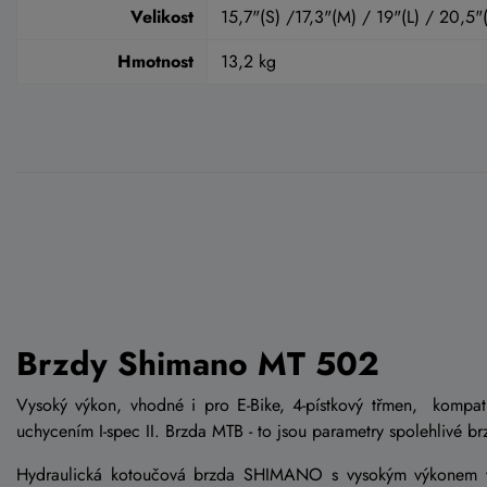
Velikost
15,7"(S) /17,3"(M) / 19"(L) / 20,5"
Hmotnost
13,2 kg
Brzdy Shimano MT 502
Vysoký výkon, vhodné i pro E-Bike, 4-pístkový třmen, kompati
uchycením I-spec II. Brzda MTB - to jsou parametry spolehliv
Hydraulická kotoučová brzda SHIMANO s vysokým výkonem v