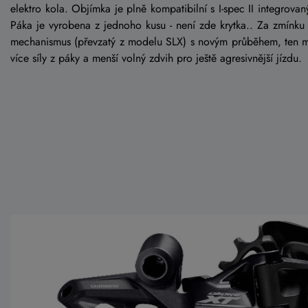
elektro kola. Objímka je plně kompatibilní s I-spec II integrov
Páka je vyrobena z jednoho kusu - není zde krytka.. Za zmínku
mechanismus (převzatý z modelu SLX) s novým průběhem, ten m
více síly z páky a menší volný zdvih pro ještě agresivnější jízdu.