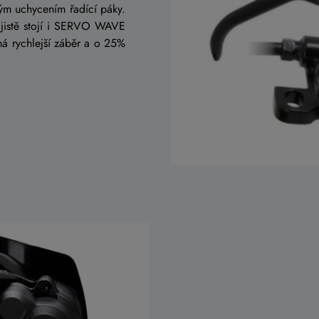
aným uchycením řadící páky.
 jistě stojí i SERVO WAVE
á rychlejší záběr a o 25%