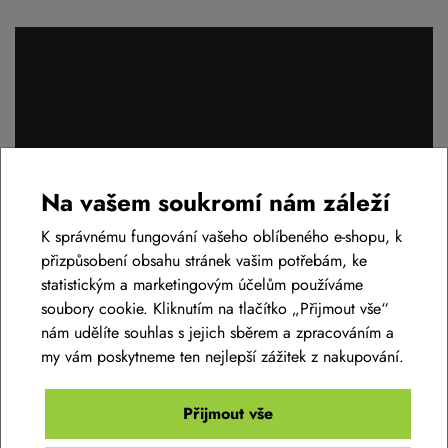
Na vašem soukromí nám záleží
K správnému fungování vašeho oblíbeného e-shopu, k
přizpůsobení obsahu stránek vašim potřebám, ke
statistickým a marketingovým účelům používáme
soubory cookie. Kliknutím na tlačítko „Přijmout vše“
nám udělíte souhlas s jejich sběrem a zpracováním a
my vám poskytneme ten nejlepší zážitek z nakupování.
Servisní partneři
Přijmout vše
K vyzvednutí plně seřízených kol můžete využít i naše smluvní