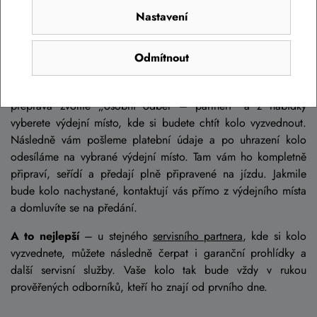
prověřené servisy. Kromě
osobního odběru
objednaného
Nastavení
kola u nich můžete řešit i
garanční prohlídky
a veškerý
následný servis
po celou dobu životnosti kola.
Odmítnout
Jak to funguje?
Vybrané kolo v našem eshopu si vložíte do košíku, kde v sekci
přeprava zvolíte „osobní odběr – partneři" a z nabídky
vyberete výdejní místo, kde si budete chtít kolo vyzvednout.
Následně vám pošleme platební údaje a po uhrazení kolo
odesíláme na vybrané výdejní místo. Tam vám ho kompletně
připraví, seřídí a předají plně připravené na jízdu. Jakmile
bude kolo nachystané, kontaktují vás přímo z výdejního místa
a domluvíte se na předání.
A to nejlepší
– u stejného
servisního partnera
, kde si kolo
vyzvednete, můžete následně čerpat i garanční prohlídky a
další servisní služby. Vaše kolo tak bude vždy v rukou
prověřených odborníků, kteří ho znají od prvního dne.