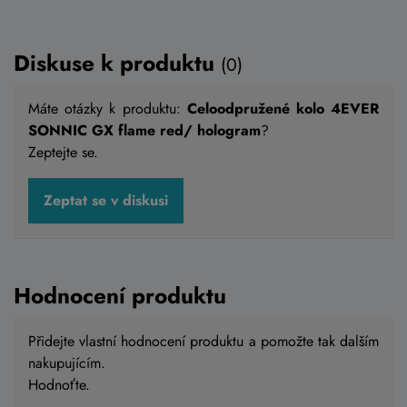
Diskuse k produktu
(0)
Máte otázky k produktu:
Celoodpružené kolo 4EVER
SONNIC GX flame red/ hologram
?
Zeptejte se.
Celoodpružené kolo 4EVER SONNIC GX
Zeptat se v diskusi
shiny black / hologram
129 990 Kč
110 490 Kč
Hodnocení produktu
Skladem eshop
S
,
M
,
L
,
XL
Přidejte vlastní hodnocení produktu a pomožte tak dalším
nakupujícím.
Detail
Hodnoťte.