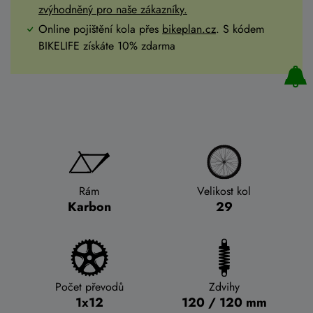
zvýhodněný pro naše zákazníky.
Online pojištění kola přes
bikeplan.cz
. S kódem
BIKELIFE získáte 10% zdarma
Rám
Velikost kol
Karbon
29
Počet převodů
Zdvihy
1x12
120 / 120 mm