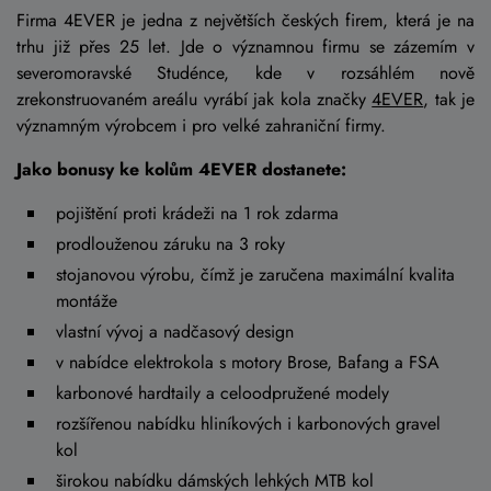
Firma 4EVER je jedna z největších českých firem, která je na
trhu již přes 25 let. Jde o významnou firmu se zázemím v
severomoravské Studénce, kde v rozsáhlém nově
zrekonstruovaném areálu vyrábí jak kola značky
4EVER
, tak je
významným výrobcem i pro velké zahraniční firmy.
Jako bonusy ke kolům 4EVER dostanete:
pojištění proti krádeži na 1 rok zdarma
prodlouženou záruku na 3 roky
stojanovou výrobu, čímž je zaručena maximální kvalita
montáže
vlastní vývoj a nadčasový design
v nabídce elektrokola s motory Brose, Bafang a FSA
karbonové hardtaily a celoodpružené modely
rozšířenou nabídku hliníkových i karbonových gravel
kol
širokou nabídku dámských lehkých MTB kol