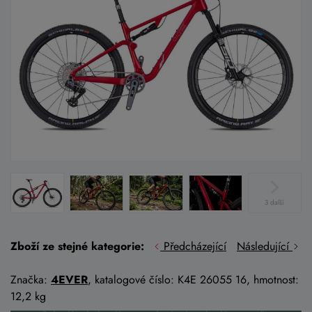
3 další
Zboží ze stejné kategorie:
Předcházející
Následující
Značka:
4EVER
, katalogové číslo: K4E 26055 16, hmotnost:
12,2 kg