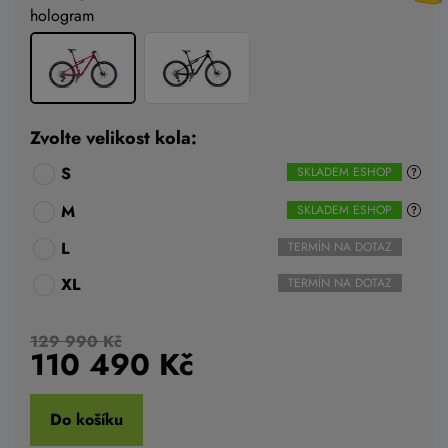
hologram
Zvolte velikost kola:
S
SKLADEM ESHOP
M
SKLADEM ESHOP
L
TERMÍN NA DOTAZ
XL
TERMÍN NA DOTAZ
129 990 Kč
110 490
Kč
Do košíku