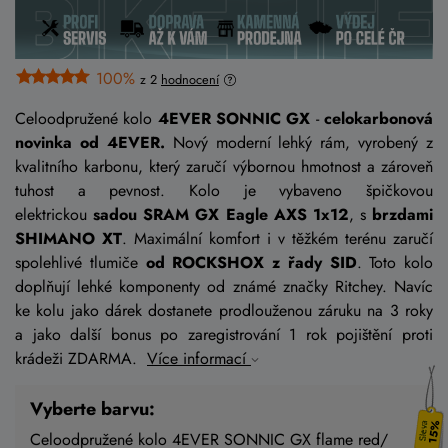
100%
z 2
hodnocení
Celoodpružené kolo
4EVER SONNIC GX
-
celokarbonová
novinka od 4EVER.
Nový moderní lehký rám, vyrobený z
kvalitního karbonu, který zaručí výbornou hmotnost a zároveň
tuhost a pevnost. Kolo je vybaveno špičkovou
elektrickou
sadou SRAM GX Eagle AXS 1x12
, s
brzdami
SHIMANO XT
. Maximální komfort i v těžkém terénu zaručí
spolehlivé tlumiče
od ROCKSHOX z řady SID
. Toto kolo
doplňují lehké komponenty od známé značky Ritchey. Navíc
ke kolu jako dárek dostanete prodlouženou záruku na 3 roky
a jako další bonus po zaregistrování 1 rok pojištění proti
krádeži ZDARMA.
Více informací
Vyberte barvu:
15%
Celoodpružené kolo 4EVER SONNIC GX flame red/