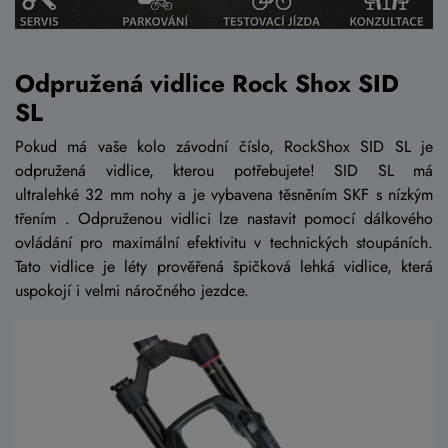
Odpružená vidlice Rock Shox SID
SL
Pokud má vaše kolo závodní číslo, RockShox SID SL je
odpružená vidlice, kterou potřebujete! SID SL má
ultralehké 32 mm nohy a je vybavena těsněním SKF s nízkým
třením . Odpruženou vidlici lze nastavit pomocí dálkového
ovládání pro maximální efektivitu v technických stoupáních.
Tato vidlice je léty prověřená špičková lehká vidlice, která
uspokojí i velmi náročného jezdce.