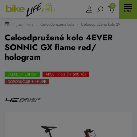
0
Jízdní kola
Celoodpružená kola
Celoodpružená kola 29
Celoodpružené kolo 4EVER
SONNIC GX flame red/
hologram
SKLADEM ESHOP
AKCE -15% (19 500 KČ)
DOPORUČUJE BIKE-LIFE