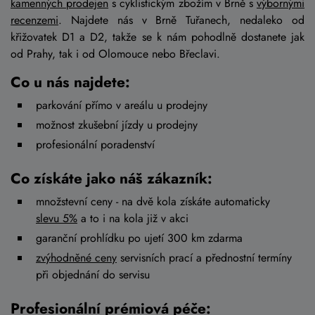
kamenných prodejen
s cyklistickým zbožím v Brně s
výbornými
recenzemi
. Najdete nás v Brně Tuřanech, nedaleko od
křižovatek D1 a D2, takže se k nám pohodlně dostanete jak
od Prahy, tak i od Olomouce nebo Břeclavi.
Co u nás najdete:
parkování přímo v areálu u prodejny
možnost zkušební jízdy u prodejny
profesionální poradenství
Co získáte jako náš zákazník:
množstevní ceny - na dvě kola získáte automaticky
slevu 5%
a to i na kola již v akci
garanční prohlídku po ujetí 300 km zdarma
zvýhodněné ceny
servisních prací a přednostní termíny
při objednání do servisu
Profesionální prémiová péče: