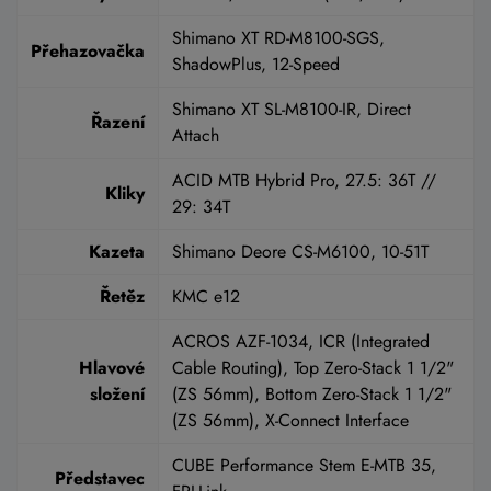
Shimano XT RD-M8100-SGS,
Přehazovačka
ShadowPlus, 12-Speed
Shimano XT SL-M8100-IR, Direct
Řazení
Attach
ACID MTB Hybrid Pro, 27.5: 36T //
Kliky
29: 34T
Kazeta
Shimano Deore CS-M6100, 10-51T
Řetěz
KMC e12
ACROS AZF-1034, ICR (Integrated
Hlavové
Cable Routing), Top Zero-Stack 1 1/2"
složení
(ZS 56mm), Bottom Zero-Stack 1 1/2"
(ZS 56mm), X-Connect Interface
CUBE Performance Stem E-MTB 35,
Představec