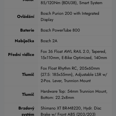
85/120Nm (BDU38), Smart System
Bosch Purion 200 with Integrated
Ovládání
Display
Baterie
Bosch PowerTube 800
Nabíječka
Bosch 2A
Fox 36 Float AWL RAIL 2.0, Tapered,
Přední vidlice
15x110mm, E-Bike Optimized, 140mm
Fox Float Rhythm RC, 205x60mm
Tlumič
(27.5: 185x55mm), Adjustable LSR w/
2-Pos. Lever, Trunnion Mount
Hardware Top: 54mm Trunnion Mount,
Tlumič
Bottom: 22.2x8mm
Brzdový
Shimano XT BR-M8220, Hydr. Disc
systém
Brake w/ Front ABS (203/203)