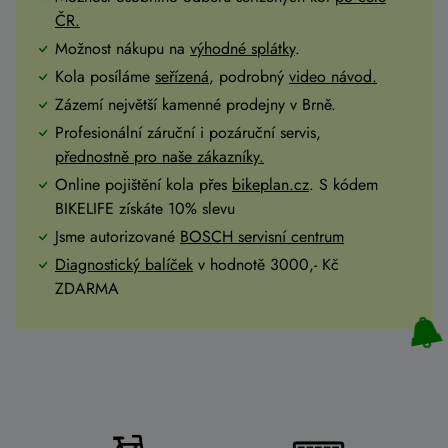
ČR
.
Možnost nákupu na
výhodné splátky
.
Kola posíláme
seřízená
, podrobný
video návod.
Zázemí největší kamenné prodejny v Brně.
Profesionální záruční i pozáruční servis,
přednostně pro naše zákazníky.
Online pojištění kola přes
bikeplan.cz
. S kódem
BIKELIFE získáte 10% slevu
Jsme autorizované
BOSCH servisní centrum
Diagnostický balíček
v hodnotě 3000,- Kč
ZDARMA