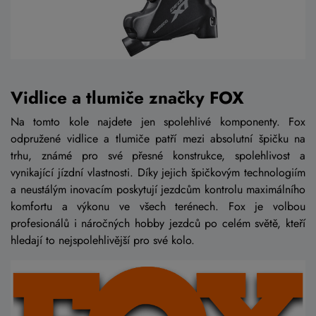
Vidlice a tlumiče značky FOX
Na tomto kole najdete jen spolehlivé komponenty. Fox
odpružené vidlice a tlumiče patří mezi absolutní špičku na
trhu, známé pro své přesné konstrukce, spolehlivost a
vynikající jízdní vlastnosti. Díky jejich špičkovým technologiím
a neustálým inovacím poskytují jezdcům kontrolu maximálního
komfortu a výkonu ve všech terénech. Fox je volbou
profesionálů i náročných hobby jezdců po celém světě, kteří
hledají to nejspolehlivější pro své kolo.