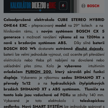
Celoodpružené elektrokolo CUBE STEREO HYBRID
ONE44 EXC -
přepracovaný
m
odel
na 29" kolech a na
hliníkovém rámu, s
novým systémem BOSCH CX 5
generace
s možností navýšení
výkonu až na 120Nm a
nově s brzdovým systémem ABS.
Díky silné
baterii
BOSCH 800 Wh
dostanete
extrémně
dlouhé dojezdy
,
baterii lze velmi jednoduše vyjmout, což oceníte při převážení
elektrokola
nebo třeba při nabíjení na dovolené nebo
uskladnění přes zimu. Kolo
je vybaveno
intuitivním
ovladačem
PURION 200
, který zárověň plní funkci
displeje
. Vybaveno je výbornou
sadou SHIMANO XT s
převody 1x12
a na
hydraulických čtyřpístkových
brzdách SHIMANO XT s ABS systémem.
Tlumiče na
tomto kole jsou vzduchové od FOXu
se zdvihy 140 mm.
Vybavené je toto elektrokolo i
teleskopickou
sedlovku
.
Nový SMART SYSTÉM
lze jednoduše spárovat s