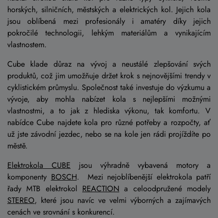
horských, silničních, městských a elektrických kol. Jejich kola
jsou oblíbená mezi profesionály i amatéry díky jejich
pokročilé technologii, lehkým materiálům a vynikajícím
vlastnostem.
Cube klade důraz na vývoj a neustálé zlepšování svých
produktů, což jim umožňuje držet krok s nejnovějšími trendy v
cyklistickém průmyslu. Společnost také investuje do výzkumu a
vývoje, aby mohla nabízet kola s nejlepšími možnými
vlastnostmi, a to jak z hlediska výkonu, tak komfortu. V
nabídce Cube najdete kola pro různé potřeby a rozpočty, ať
už jste závodní jezdec, nebo se na kole jen rádi projíždíte po
městě.
Elektrokola CUBE
jsou výhradně vybavená motory a
komponenty
BOSCH
. Mezi nejoblíbenější elektrokola patří
řady MTB elektrokol
REACTION
a celoodpružené modely
STEREO
, které jsou navíc ve velmi výborných a zajímavých
cenách ve srovnání s konkurencí.