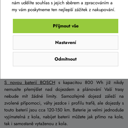
nám udělíte souhlas s jejich sběrem a zpracováním a
my vám poskytneme ten nejlepší zážitek z nakupování.
Přijmout vše
Nastavení
Odmítnout
Nová baterie Bosch 800Wh
S novou baterií BOSCH
s kapacitou 800 Wh již nikdy
nemusíte přemýšlet nad dojezdem a plánování Vaší trasy
nebude mít žádné limity. Samozřejmě dojezd záleží na
zvolené přípomoci, váhy jezdce i profilu traťě, ale dojezdy s
touto baterií jsou cca 120-150 km. Baterie je velmi jednoduše
vyjímatelná z kola, nabíjet baterii můžete jak přímo na kole,
tak i samostaně vytaženou z kola.