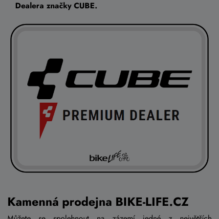
Dealera značky CUBE.
Kamenná prodejna BIKE-LIFE.CZ
Můžete se spolehnout na zázemí jedné z
největších