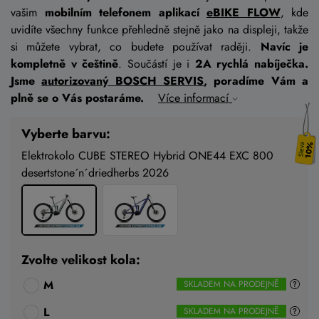
vašim
mobilním telefonem aplikací
eBIKE FLOW
, kde
uvidíte všechny funkce přehledně stejně jako na displeji, takže
si můžete vybrat, co budete používat raději.
Navíc je
kompletně v češtině
. Součástí je i
2A rychlá nabíječka.
Jsme
autorizovaný BOSCH SERVIS
, poradíme Vám a
plně se o Vás postaráme.
Více informací
Vyberte barvu:
10%
Elektrokolo CUBE STEREO Hybrid ONE44 EXC 800
desertstone´n´driedherbs 2026
Zvolte velikost kola:
M
SKLADEM NA PRODEJNĚ
L
SKLADEM NA PRODEJNĚ