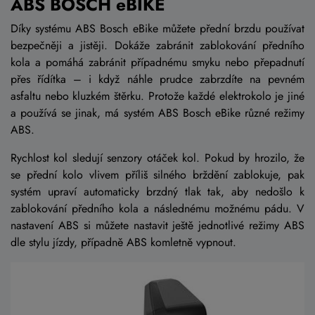
ABS BOSCH eBIKE
Díky systému ABS Bosch eBike můžete přední brzdu používat
bezpečněji a jistěji. Dokáže zabránit zablokování předního
kola a pomáhá zabránit případnému smyku nebo přepadnutí
přes řídítka – i když náhle prudce zabrzdíte na pevném
asfaltu nebo kluzkém štěrku. Protože každé elektrokolo je jiné
a používá se jinak, má systém ABS Bosch eBike různé režimy
ABS.
Rychlost kol sledují senzory otáček kol. Pokud by hrozilo, že
se přední kolo vlivem příliš silného brždění zablokuje, pak
systém upraví automaticky brzdný tlak tak, aby nedošlo k
zablokování předního kola a následnému možnému pádu. V
nastavení ABS si můžete nastavit ještě jednotlivé režimy ABS
dle stylu jízdy, případně ABS komletně vypnout.