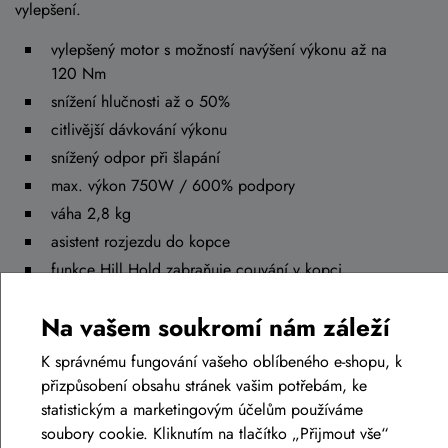
vylepšení.
vylepšený motor s možností navýšení výkonu až na
120 Nm
snížení hlučnosti až o 50%
citlivější dávkování výkonu
snížený odpor při šlapání
max. výkon 750W / 600% podpory
váha 2,8 kg
asistent rozjezdu do kopce
funkce Hill Hold zabraňuje couvání v kopci
nové automatické jízdní režimy
Na vašem soukromí nám záleží
K správnému fungování vašeho oblíbeného e-shopu, k
přizpůsobení obsahu stránek vašim potřebám, ke
statistickým a marketingovým účelům používáme
soubory cookie. Kliknutím na tlačítko „Přijmout vše“