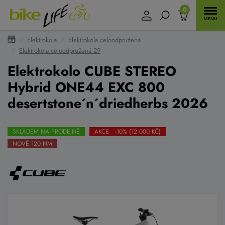
0
Elektrokola
Elektrokola celoodpružená
Elektrokola celoodpružená 29
Elektrokolo CUBE STEREO
Hybrid ONE44 EXC 800
desertstone´n´driedherbs 2026
SKLADEM NA PRODEJNĚ
AKCE -10% (12 000 KČ)
NOVĚ 120 NM