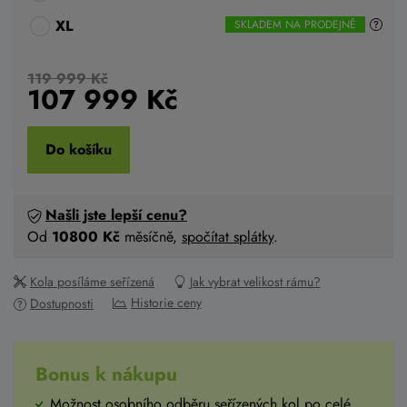
XL
SKLADEM NA PRODEJNĚ
119 999 Kč
107 999
Kč
Do košíku
Našli jste lepší cenu?
Od
10800 Kč
měsíčně,
spočítat splátky
.
Kola posíláme seřízená
Jak vybrat velikost rámu?
Historie ceny
Dostupnosti
Bonus k nákupu
Možnost osobního odběru seřízených kol
po celé