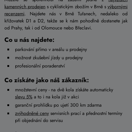
kamenných prodejen
s cyklistickým zbožím v Brně s
výbornými
recenzemi
. Najdete nás v Brně Tuřanech, nedaleko od
křižovatek D1 a D2, takže se k nám pohodlně dostanete jak
od Prahy, tak i od Olomouce nebo Břeclavi.
Co u nás najdete:
parkování přímo v areálu u prodejny
možnost zkušební jízdy u prodejny
profesionální poradenství
Co získáte jako náš zákazník:
množstevní ceny - na dvě kola získáte automaticky
slevu 5%
a to i na kola již v akci
garanční prohlídku po ujetí 300 km zdarma
zvýhodněné ceny
servisních prací a přednostní termíny
při objednání do servisu