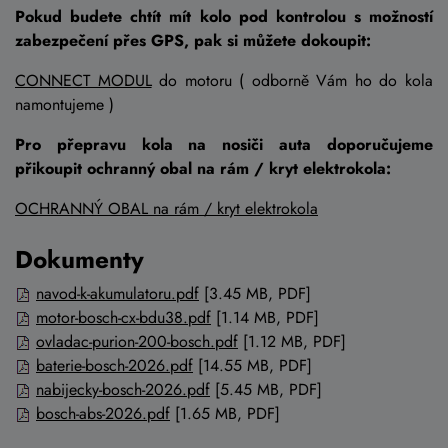
Pokud budete chtít mít kolo pod kontrolou s možností
zabezpečení přes GPS, pak si můžete dokoupit:
CONNECT MODUL
do motoru ( odborně Vám ho do kola
namontujeme )
Pro přepravu kola na nosiči auta doporučujeme
přikoupit ochranný obal na rám / kryt elektrokola:
OCHRANNÝ OBAL na rám / kryt elektrokola
Dokumenty
navod-k-akumulatoru.pdf
[3.45 MB, PDF]
motor-bosch-cx-bdu38.pdf
[1.14 MB, PDF]
ovladac-purion-200-bosch.pdf
[1.12 MB, PDF]
baterie-bosch-2026.pdf
[14.55 MB, PDF]
nabijecky-bosch-2026.pdf
[5.45 MB, PDF]
bosch-abs-2026.pdf
[1.65 MB, PDF]