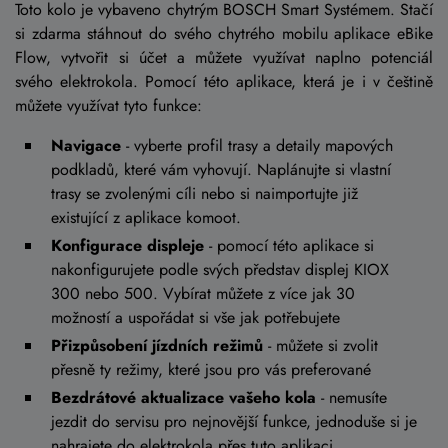
Toto kolo je vybaveno chytrým BOSCH Smart Systémem. Stačí
si zdarma stáhnout do svého chytrého mobilu aplikace eBike
Flow, vytvořit si účet a můžete využívat naplno potenciál
svého elektrokola. Pomocí této aplikace, která je i v češtině
můžete využívat tyto funkce:
Navigace
- vyberte profil trasy a detaily mapových
podkladů, které vám vyhovují. Naplánujte si vlastní
trasy se zvolenými cíli nebo si naimportujte již
existující z aplikace komoot.
Konfigurace displeje
- pomocí této aplikace si
nakonfigurujete podle svých představ displej KIOX
300 nebo 500. Vybírat můžete z více jak 30
možností a uspořádat si vše jak potřebujete
Přizpůsobení jízdních režimů
- můžete si zvolit
přesně ty režimy, které jsou pro vás preferované
Bezdrátové aktualizace vašeho kola
- nemusíte
jezdit do servisu pro nejnovější funkce, jednoduše si je
nahrajete do elektrokola přes tuto aplikaci