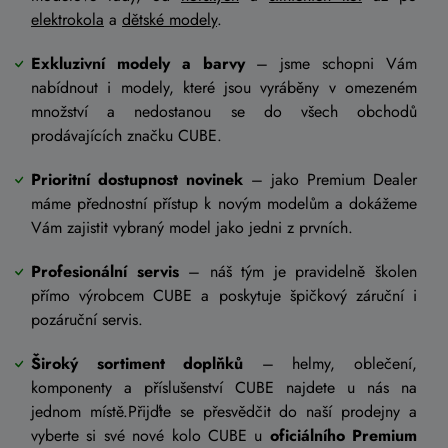
elektrokola
a
dětské modely
.
Exkluzivní modely a barvy
– jsme schopni Vám
nabídnout i modely, které jsou vyráběny v omezeném
množství a nedostanou se do všech obchodů
prodávajících značku CUBE.
Prioritní dostupnost novinek
– jako Premium Dealer
máme přednostní přístup k novým modelům a dokážeme
Vám zajistit vybraný model jako jedni z prvních.
Profesionální servis
– náš tým je pravidelně školen
přímo výrobcem CUBE a poskytuje špičkový záruční i
pozáruční servis.
Široký sortiment doplňků
– helmy, oblečení,
komponenty a příslušenství CUBE najdete u nás na
jednom místě.Přijďte se přesvědčit do naší prodejny a
vyberte si své nové kolo CUBE u
oficiálního Premium