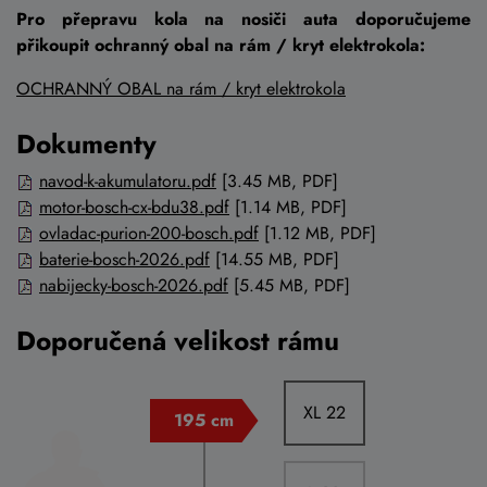
Pro přepravu kola na nosiči auta doporučujeme
přikoupit ochranný obal na rám / kryt elektrokola:
OCHRANNÝ OBAL na rám / kryt elektrokola
Dokumenty
navod-k-akumulatoru.pdf
[3.45 MB, PDF]
motor-bosch-cx-bdu38.pdf
[1.14 MB, PDF]
ovladac-purion-200-bosch.pdf
[1.12 MB, PDF]
baterie-bosch-2026.pdf
[14.55 MB, PDF]
nabijecky-bosch-2026.pdf
[5.45 MB, PDF]
Doporučená velikost rámu
XL 22