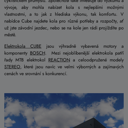
cyklistickém průmyslu. Společnost také investuje do výzkumu a
vývoje, aby mohla nabízet kola s nejlepšími možnými
vlastnostmi, a to jak z hlediska výkonu, tak komfortu. V
nabídce Cube najdete kola pro různé potřeby a rozpočty, ať
už jste závodní jezdec, nebo se na kole jen rádi projíždíte po
městě.
Elektrokola CUBE
jsou výhradně vybavená motory a
komponenty
BOSCH
. Mezi nejoblíbenější elektrokola patří
řady MTB elektrokol
REACTION
a celoodpružené modely
STEREO
, které jsou navíc ve velmi výborných a zajímavých
cenách ve srovnání s konkurencí.