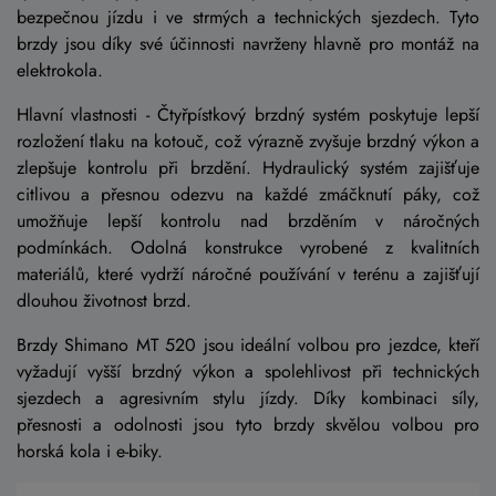
bezpečnou jízdu i ve strmých a technických sjezdech. Tyto
brzdy jsou díky své účinnosti navrženy hlavně pro montáž na
elektrokola.
Hlavní vlastnosti - Čtyřpístkový brzdný systém poskytuje lepší
rozložení tlaku na kotouč, což výrazně zvyšuje brzdný výkon a
zlepšuje kontrolu při brzdění. Hydraulický systém zajišťuje
citlivou a přesnou odezvu na každé zmáčknutí páky, což
umožňuje lepší kontrolu nad brzděním v náročných
podmínkách. Odolná konstrukce vyrobené z kvalitních
materiálů, které vydrží náročné používání v terénu a zajišťují
dlouhou životnost brzd.
Brzdy Shimano MT 520 jsou ideální volbou pro jezdce, kteří
vyžadují vyšší brzdný výkon a spolehlivost při technických
sjezdech a agresivním stylu jízdy. Díky kombinaci síly,
přesnosti a odolnosti jsou tyto brzdy skvělou volbou pro
horská kola i e-biky.