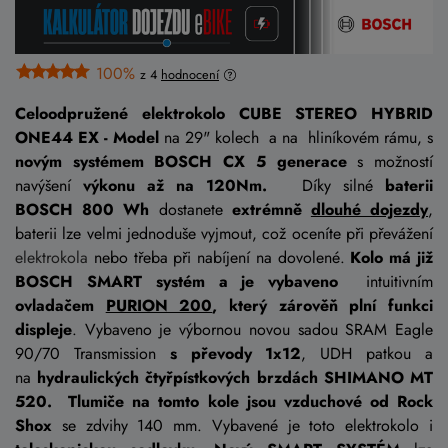
100%
z 4
hodnocení
Celoodpružené elektrokolo CUBE STEREO HYBRID
ONE44 EX -
Model
na 29" kolech a na hliníkovém rámu, s
novým systémem BOSCH CX 5 generace
s možností
navýšení
výkonu až na 120Nm.
Díky silné
baterii
BOSCH 800 Wh
dostanete
extrémně
dlouhé dojezdy
,
baterii lze velmi jednoduše vyjmout, což oceníte při převážení
elektrokola
nebo třeba při nabíjení na dovolené.
Kolo má již
BOSCH SMART systém a je vybaveno
intuitivním
ovladačem
PURION 200
, který zárověň plní funkci
displeje
. Vybaveno je výbornou novou sadou SRAM Eagle
90/70 Transmission
s převody 1x12
, UDH patkou a
na
hydraulických čtyřpístkových brzdách SHIMANO MT
520.
Tlumiče na tomto kole jsou vzduchové od Rock
Shox
se zdvihy 140 mm. Vybavené je toto elektrokolo i