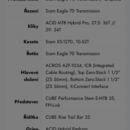
Řazení
Sram Eagle 70 Transmission
ACID MTB Hybrid Pro, 27.5: 36T //
Kliky
29: 34T
Kazeta
Sram XS-1270, 10-52T
Řetěz
Sram Eagle 70 Transmission
ACROS AZF-1034, ICR (Integrated
Hlavové
Cable Routing), Top Zero-Stack 1 1/2"
složení
(ZS 56mm), Bottom Zero-Stack 1 1/2"
(ZS 56mm), X-Connect Interface
CUBE Performance Stem E-MTB 35,
Představec
FPI-Link
Řídítka
CUBE Rise Trail Bar 35
Gripy
ACID Hybrid Perform