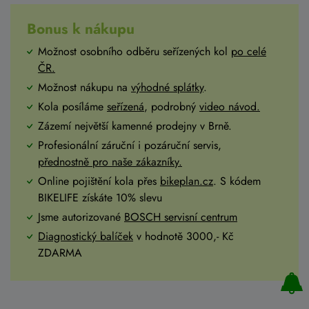
Bonus k nákupu
Možnost osobního odběru seřízených kol
po celé
ČR
.
Možnost nákupu na
výhodné splátky
.
Kola posíláme
seřízená
, podrobný
video návod.
Zázemí největší kamenné prodejny v Brně.
Profesionální záruční i pozáruční servis,
přednostně pro naše zákazníky.
Online pojištění kola přes
bikeplan.cz
. S kódem
BIKELIFE získáte 10% slevu
Jsme autorizované
BOSCH servisní centrum
Diagnostický balíček
v hodnotě 3000,- Kč
ZDARMA