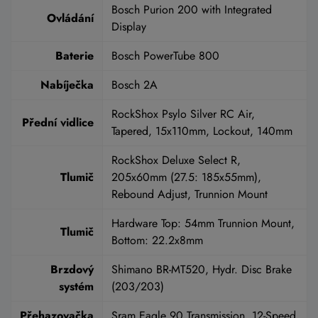
Bosch Purion 200 with Integrated
Ovládání
Display
Baterie
Bosch PowerTube 800
Nabíječka
Bosch 2A
RockShox Psylo Silver RC Air,
Přední vidlice
Tapered, 15x110mm, Lockout, 140mm
RockShox Deluxe Select R,
Tlumič
205x60mm (27.5: 185x55mm),
Rebound Adjust, Trunnion Mount
Hardware Top: 54mm Trunnion Mount,
Tlumič
Bottom: 22.2x8mm
Brzdový
Shimano BR-MT520, Hydr. Disc Brake
systém
(203/203)
Přehazovačka
Sram Eagle 90 Transmission, 12-Speed