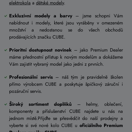
elektrokola
a
dětské modely
.
Exkluzivní modely a barvy
– jsme schopni Vám
nabídnout i modely, které jsou vyráběny v omezeném
množství a nedostanou se do všech obchodů
prodávajících značku CUBE.
Prioritní dostupnost novinek
– jako Premium Dealer
máme přednostní přístup k novým modelům a dokážeme
Vám zajistit vybraný model jako jedni z prvních.
Profesionální servis
– náš tým je pravidelně školen
přímo výrobcem CUBE a poskytuje špičkový záruční i
pozáruční servis.
Široký sortiment doplňků
– helmy, oblečení,
komponenty a příslušenství CUBE najdete u nás na
jednom místě.Přijďte se přesvědčit do naší prodejny a
vyberte si své nové kolo CUBE u
oficiálního Premium