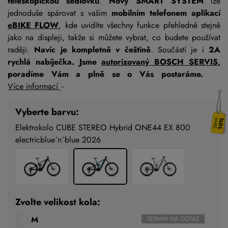
teleskopickou sedlovku
.
Nový SMART SYSTÉM
lze
jednoduše spárovat s vašim
mobilním telefonem aplikací
eBIKE FLOW
, kde uvidíte všechny funkce přehledně stejně
jako na displeji, takže si můžete vybrat, co budete používat
raději.
Navíc je kompletně v češtině
. Součástí je i
2A
rychlá nabíječka. Jsme
autorizovaný BOSCH SERVIS
,
poradíme Vám a plně se o Vás postaráme.
Více informací
Vyberte barvu:
10%
Elektrokolo CUBE STEREO Hybrid ONE44 EX 800
electricblue´n´blue 2026
Zvolte velikost kola:
M
TERMÍN NA DOTAZ