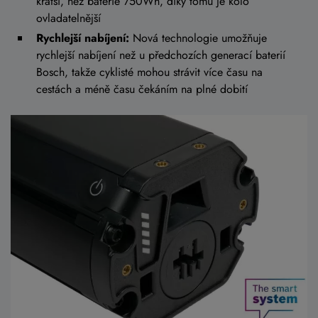
kratší, než baterie 750Wh, díky tomu je kolo
ovladatelnější
Rychlejší nabíjení:
Nová technologie umožňuje
rychlejší nabíjení než u předchozích generací baterií
Bosch, takže cyklisté mohou strávit více času na
cestách a méně času čekáním na plné dobití