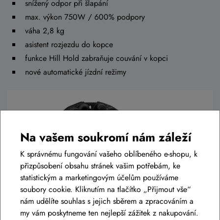
snížený odpor při šlapání
max. výkon 750W / 600% podpory
váha 2,8 kg
asistent rozjezdu do kopce
funkce Hill Hold zabraňuje couvání v kopci
nové automatické jízdní režimy
Na vašem soukromí nám záleží
K správnému fungování vašeho oblíbeného e-shopu, k
přizpůsobení obsahu stránek vašim potřebám, ke
statistickým a marketingovým účelům používáme
soubory cookie. Kliknutím na tlačítko „Přijmout vše“
nám udělíte souhlas s jejich sběrem a zpracováním a
my vám poskytneme ten nejlepší zážitek z nakupování.