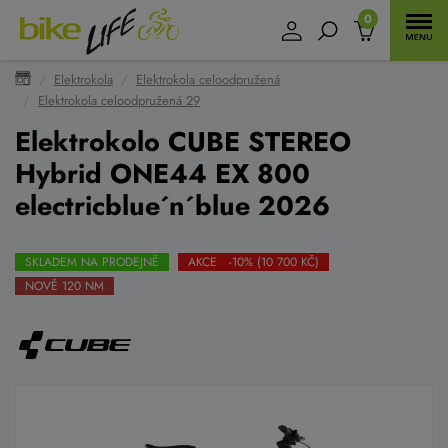
0
Elektrokola
Elektrokola celoodpružená
Elektrokola celoodpružená 29
Elektrokolo CUBE STEREO
Hybrid ONE44 EX 800
electricblue´n´blue 2026
SKLADEM NA PRODEJNĚ
AKCE -10% (10 700 KČ)
NOVĚ 120 NM