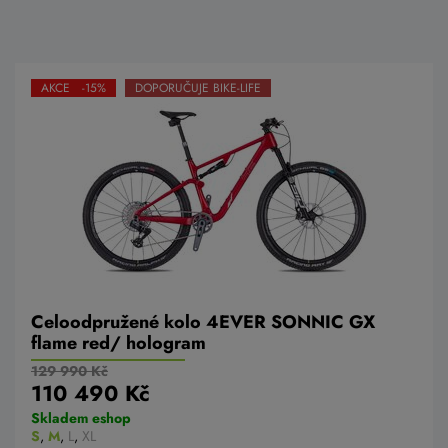
AKCE -15%
DOPORUČUJE BIKE-LIFE
Celoodpružené kolo 4EVER SONNIC GX
flame red/ hologram
129 990 Kč
110 490 Kč
Skladem eshop
S
,
M
,
L
,
XL