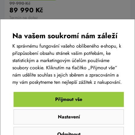
99 990 Kč
89 990 Kč
Termín na dotaz
S
,
M
,
L
,
XL
Na vašem soukromí nám záleží
Detail
K správnému fungování vašeho oblíbeného e-shopu, k
přizpůsobení obsahu stránek vašim potřebám, ke
statistickým a marketingovým účelům používáme
soubory cookie. Kliknutím na tlačítko „Přijmout vše“
nám udělíte souhlas s jejich sběrem a zpracováním a
Doprava zdarma!
my vám poskytneme ten nejlepší zážitek z nakupování.
Při objednávce nad 2 000 Kč je doprava po ČR
zdarma.
Přijmout vše
Nastavení
Odmítnout