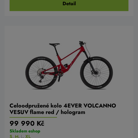
Detail
Celoodpružené kolo 4EVER VOLCANNO
VESUV flame red / hologram
99 990 Kč
Skladem eshop
S
,
M
,
L
,
XL