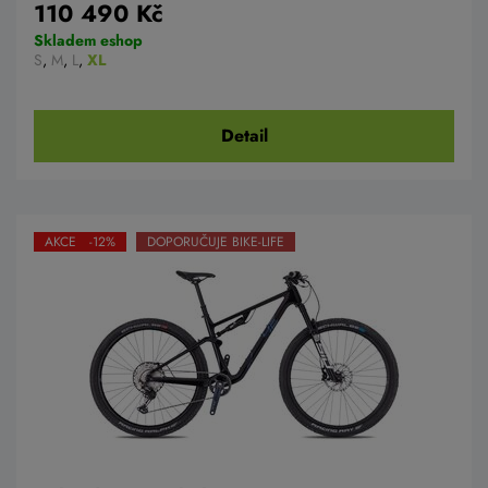
110 490 Kč
Skladem eshop
S
,
M
,
L
,
XL
Detail
AKCE -12%
DOPORUČUJE BIKE-LIFE