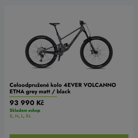
Celoodpružené kolo 4EVER VOLCANNO
ETNA grey matt / black
93 990 Kč
Skladem eshop
S
,
M
,
L
,
XL