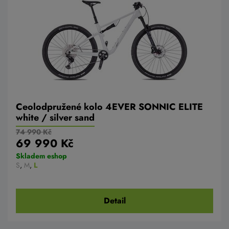
Ceolodpružené kolo 4EVER SONNIC ELITE
white / silver sand
74 990 Kč
69 990 Kč
Skladem eshop
S
,
M
,
L
Detail