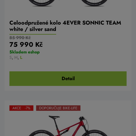
Celoodpružené kolo 4EVER SONNIC TEAM
white / silver sand
85 990 Kč
75 990 Kč
Skladem eshop
S
,
M
,
L
Detail
AKCE -7%
DOPORUČUJE BIKE-LIFE