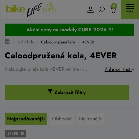
0
Akční ceny na modely CUBE 2026 !!!
Jízdní kola
Celoodpružená kola
4EVER
Celoodpružená kola, 4EVER
Nakupujte u nás kola 4EVER online - kola vám zašleme seřízená až domů nebo nakupujte přímo na kamenné prodejně, kde si můžete vše předem vyzkoušet. Kvalitní servis na kola je u nás zajištěn. 4EVER je kvalitní česká značka vyrábějící
Zobrazit text
Zobrazit filtry
Nejprodávanější
Oblíbené
Nejlevnější
4EVER