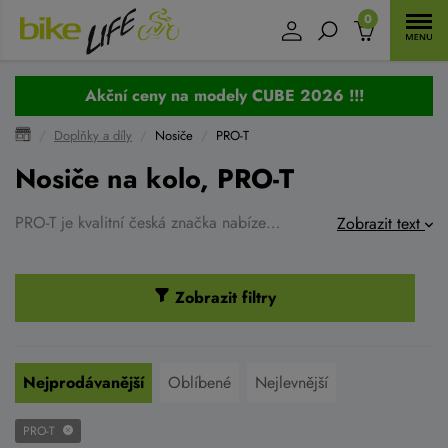
0
Akční ceny na modely CUBE 2026 !!!
Doplňky a díly
Nosiče
PRO-T
Nosiče na kolo, PRO-T
PRO-T je kvalitní česká značka nabízející kompletní sortiment dílů a cyklodoplňků na kolo. Výborné ceny a maximální kvalita je pro tuto značku priorita. Jedna z nejsilnějších značek na cyklistickém trhu.
Zobrazit text
Zobrazit filtry
Nejprodávanější
Oblíbené
Nejlevnější
PRO-T