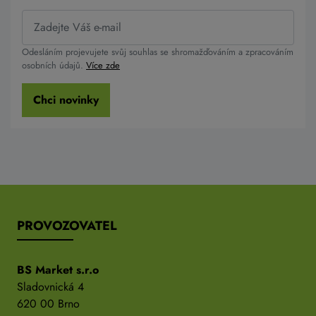
Odesláním projevujete svůj souhlas se shromažďováním a zpracováním
osobních údajů.
Více zde
Chci novinky
PROVOZOVATEL
BS Market s.r.o
Sladovnická 4
620 00 Brno