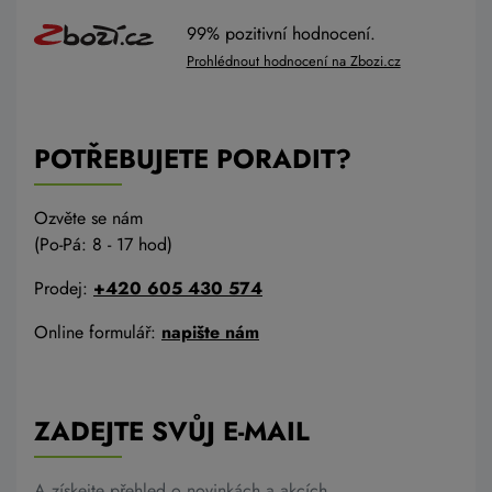
99% pozitivní hodnocení.
Prohlédnout hodnocení na Zbozi.cz
POTŘEBUJETE PORADIT?
Ozvěte se nám
(Po-Pá: 8 - 17 hod)
Prodej:
+420 605 430 574
Online formulář:
napište nám
ZADEJTE SVŮJ E-MAIL
A získejte přehled o novinkách a akcích