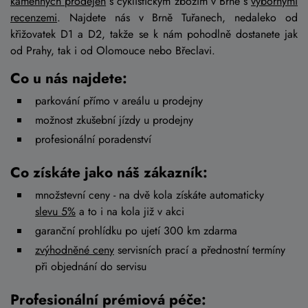
kamenných prodejen
s cyklistickým zbožím v Brně s
výbornými
recenzemi
. Najdete nás v Brně Tuřanech, nedaleko od
křižovatek D1 a D2, takže se k nám pohodlně dostanete jak
od Prahy, tak i od Olomouce nebo Břeclavi.
Co u nás najdete:
parkování přímo v areálu u prodejny
možnost zkušební jízdy u prodejny
profesionální poradenství
Co získáte jako náš zákazník:
množstevní ceny - na dvě kola získáte automaticky
slevu 5%
a to i na kola již v akci
garanční prohlídku po ujetí 300 km zdarma
zvýhodněné ceny
servisních prací a přednostní termíny
při objednání do servisu
Profesionální prémiová péče: