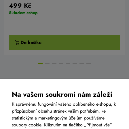
499 Kč
Skladem eshop
Do košíku
Diskuse k produktu
(0)
Na vašem soukromí nám záleží
K správnému fungování vašeho oblíbeného e-shopu, k
Máte otázky k produktu:
Nosič PRO-T na sedlovku
přizpůsobení obsahu stránek vašim potřebám, ke
618-06
?
statistickým a marketingovým účelům používáme
Zeptejte se.
soubory cookie. Kliknutím na tlačítko „Přijmout vše“