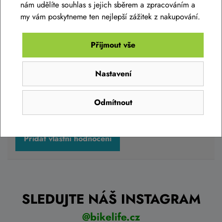
nám udělíte souhlas s jejich sběrem a zpracováním a
Zeptat se v diskusi
my vám poskytneme ten nejlepší zážitek z nakupování.
Přijmout vše
Hodnocení produktu
Nastavení
Přidejte vlastní hodnocení produktu a pomožte tak dalším
nakupujícím.
Odmítnout
Hodnoťte.
Přidat vlastní hodnocení
SLEDUJTE NÁŠ INSTAGRAM
@bikelife.cz