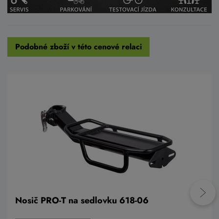
Podobné zboží v této cenové relaci
Nosič PRO-T na sedlovku 618-06