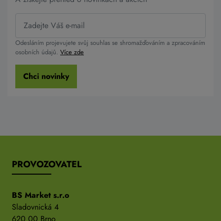
Odesláním projevujete svůj souhlas se shromažďováním a zpracováním
osobních údajů.
Více zde
Chci novinky
PROVOZOVATEL
BS Market s.r.o
Sladovnická 4
620 00 Brno