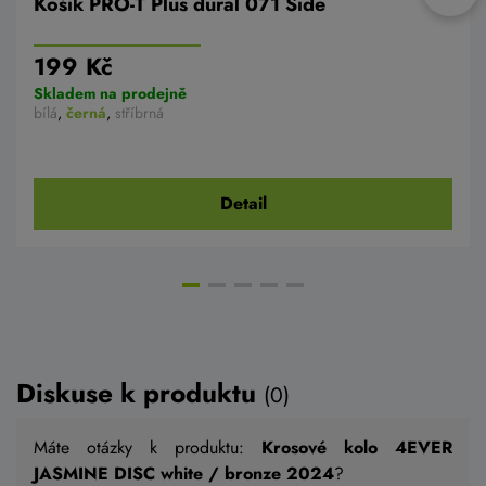
Košík PRO-T Plus dural 071 Side
199 Kč
Skladem na prodejně
bílá
,
černá
,
stříbrná
Detail
Diskuse k produktu
(0)
Máte otázky k produktu:
Krosové kolo 4EVER
JASMINE DISC white / bronze 2024
?