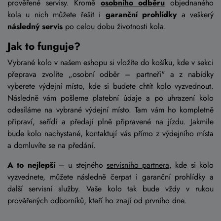
prověřené servisy. Kromě
osobního odběru
objednaného
kola u nich můžete řešit i
garanční prohlídky
a veškerý
následný servis
po celou dobu životnosti kola.
Jak to funguje?
Vybrané kolo v našem eshopu si vložíte do košíku, kde v sekci
přeprava zvolíte „osobní odběr – partneři" a z nabídky
vyberete výdejní místo, kde si budete chtít kolo vyzvednout.
Následně vám pošleme platební údaje a po uhrazení kolo
odesíláme na vybrané výdejní místo. Tam vám ho kompletně
připraví, seřídí a předají plně připravené na jízdu. Jakmile
bude kolo nachystané, kontaktují vás přímo z výdejního místa
a domluvíte se na předání.
A to nejlepší
– u stejného
servisního partnera
, kde si kolo
vyzvednete, můžete následně čerpat i garanční prohlídky a
další servisní služby. Vaše kolo tak bude vždy v rukou
prověřených odborníků, kteří ho znají od prvního dne.