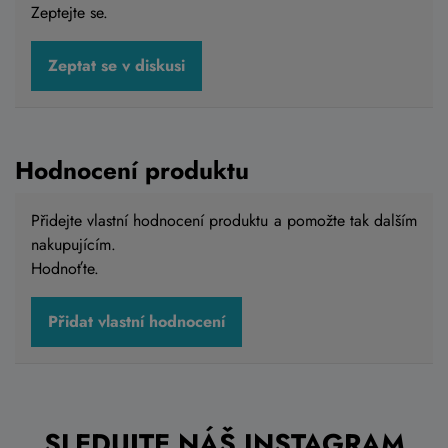
Zeptejte se.
Krosové kolo 4EVER JASMINE DISC white /
Zeptat se v diskusi
bronze 2024
16 490 Kč
Skladem eshop
Hodnocení produktu
16,5"
,
18,5"
Přidejte vlastní hodnocení produktu a pomožte tak dalším
nakupujícím.
Detail
Hodnoťte.
Přidat vlastní hodnocení
SLEDUJTE NÁŠ INSTAGRAM