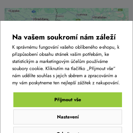
Na vašem soukromí nám záleží
K správnému fungování vašeho oblíbeného e-shopu, k
přizpůsobení obsahu stránek vašim potřebám, ke
statistickým a marketingovým účelům používáme
soubory cookie. Kliknutím na tlačítko „Přijmout vše“
nám udělíte souhlas s jejich sběrem a zpracováním a
my vám poskytneme ten nejlepší zážitek z nakupování.
Přijmout vše
Kamenná prodejna BIKE-LIFE.CZ
Nastavení
Můžete se spolehnout na zázemí jedné z
největších