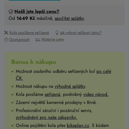
Našli jste lepší cenu?
Od
1649 Kč
měsíčně,
spočítat splátky
.
Kola posíláme seřízená
Jak vybrat velikost rámu?
Historie ceny
Dostupnosti
Bonus k nákupu
Možnost osobního odběru seřízených kol
po celé
ČR
.
Možnost nákupu na
výhodné splátky
.
Kola posíláme
seřízená
, podrobný
video návod.
Zázemí největší kamenné prodejny v Brně.
Profesionální záruční i pozáruční servis,
zvýhodněný pro naše zákazníky.
Online pojištění kola přes
bikeplan.cz
. S kódem