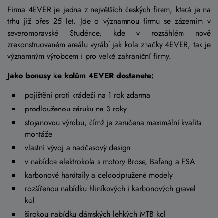
Firma 4EVER je jedna z největších českých firem, která je na
trhu již přes 25 let. Jde o významnou firmu se zázemím v
severomoravské Studénce, kde v rozsáhlém nově
zrekonstruovaném areálu vyrábí jak kola značky
4EVER
, tak je
významným výrobcem i pro velké zahraniční firmy.
Jako bonusy ke kolům 4EVER dostanete:
pojištění proti krádeži na 1 rok zdarma
prodlouženou záruku na 3 roky
stojanovou výrobu, čímž je zaručena maximální kvalita
montáže
vlastní vývoj a nadčasový design
v nabídce elektrokola s motory Brose, Bafang a FSA
karbonové hardtaily a celoodpružené modely
rozšířenou nabídku hliníkových i karbonových gravel
kol
širokou nabídku dámských lehkých MTB kol