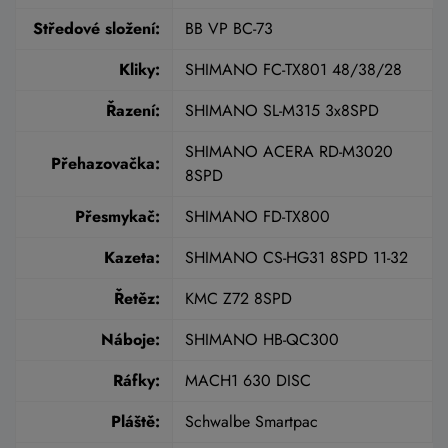
Středové složení:
BB VP BC-73
Kliky:
SHIMANO FC-TX801 48/38/28
Řazení:
SHIMANO SL-M315 3x8SPD
SHIMANO ACERA RD-M3020
Přehazovačka:
8SPD
Přesmykač:
SHIMANO FD-TX800
Kazeta:
SHIMANO CS-HG31 8SPD 11-32
Řetěz:
KMC Z72 8SPD
Náboje:
SHIMANO HB-QC300
Ráfky:
MACH1 630 DISC
Pláště:
Schwalbe Smartpac