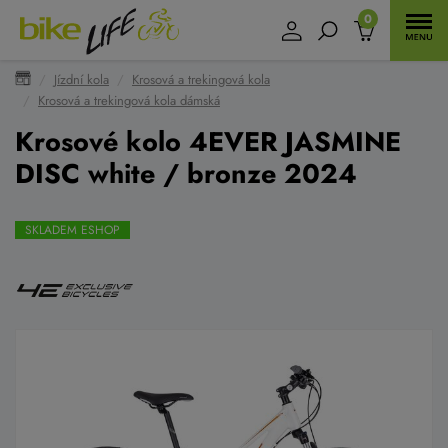
0
Jízdní kola
Krosová a trekingová kola
Krosová a trekingová kola dámská
Krosové kolo 4EVER JASMINE
DISC white / bronze 2024
SKLADEM ESHOP