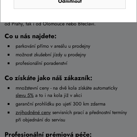
Odmítnout
kamenných prodejen
s cyklistickým zbožím v Brně s
výbornými
recenzemi
. Najdete nás v Brně Tuřanech, nedaleko od
křižovatek D1 a D2, takže se k nám pohodlně dostanete jak
od Prahy, tak i od Olomouce nebo Břeclavi.
Co u nás najdete:
parkování přímo v areálu u prodejny
možnost zkušební jízdy u prodejny
profesionální poradenství
Co získáte jako náš zákazník:
množstevní ceny - na dvě kola získáte automaticky
slevu 5%
a to i na kola již v akci
garanční prohlídku po ujetí 300 km zdarma
zvýhodněné ceny
servisních prací a přednostní termíny
při objednání do servisu
Profesionální prémiová péče: