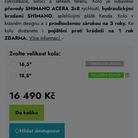
cyklostezce, silnici a lehkém terénu. Kolo je vybaveno
převody SHIMANO ACERA 3x8
rychlostí,
hydraulickými
brzdami SHIMANO
, splehlivými plášti Kenda. Kolo v
krásném designu a s
prodlouženou zárukou na 3 roky.
Ke
kolu dostanete i
pojištění proti krádeži na 1 rok
ZDARMA.
Více informací
Zvolte velikost kola:
16,5"
TERMÍN NA DOTAZ
18,5"
SKLADEM ESHOP
16 490
Kč
Do košíku
Hlídat dostupnost