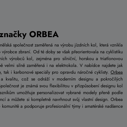
 značky ORBEA
lská společnost zaměřená na výrobu jízdních kol, která vznikla
výrobce zbraní. Od té doby se však přeorientovala na cyklistiku
ních výrobců kol, zejména pro silniční, horskou a triatlonovou
bě velmi silně zaměřená i na elektrokola. V nabídce najdete jak
, tak i karbonové speciály pro opravdu náročné cyklisty.
Orbea
a kvalitu, což se odráží v moderním designu a pokročilých
Společnost je známá svou flexibilitou v přizpůsobení designu kol
zníkům umožňuje personalizovat vybrané modely přeně podle
encí a můžete si kompletně navrhnout svůj vlastní design. Orbea
cké komunitě a podporuje profesionální týmy i amatérské nadšence