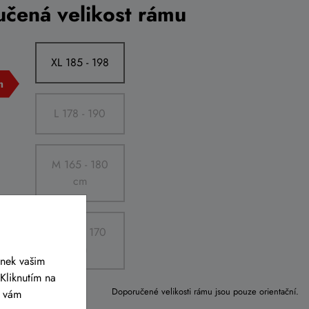
čená velikost rámu
XL 185 - 198
L 178 - 190
M 165 - 180
cm
S 155 - 170
cm
ánek vašim
Kliknutím na
Doporučené velikosti rámu jsou pouze orientační.
y vám