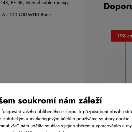
8, PF BB, Internal cable routing.
Doporu
o Air 100 QR15x110 Boost
šem soukromí nám záleží
 9
 fungování vašeho oblíbeného e-shopu, k přizpůsobení obsahu str
 statistickým a marketingovým účelům používáme soubory cookie. 
ijmout vše“ nám udělíte souhlas s jejich sběrem a zpracováním a m