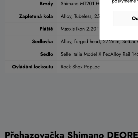
poskytneme t
Brzdy
Shimano MT201 Hydraulic Disc
Zapletená kola
Alloy, Tubeless, 25c, 32H
Od
Pláště
Maxxis Ikon 2.20" FB 60 TPI Dual
Sedlovka
Alloy, forged head, 27.2mm, Setbac
Sedlo
Selle Italia Model X FecAlloy Rail 
Ovládání lockoutu
Rock Shox PopLoc
Přehazovačka Shimano DEOR