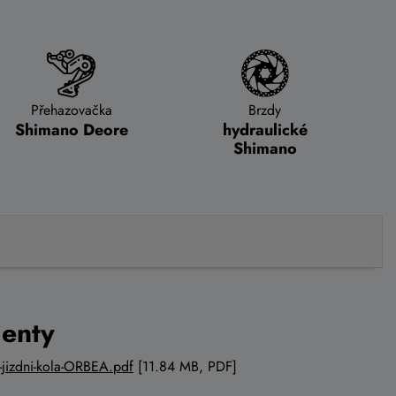
Přehazovačka
Brzdy
Shimano Deore
hydraulické
Shimano
enty
-jizdni-kola-ORBEA.pdf
[11.84 MB, PDF]