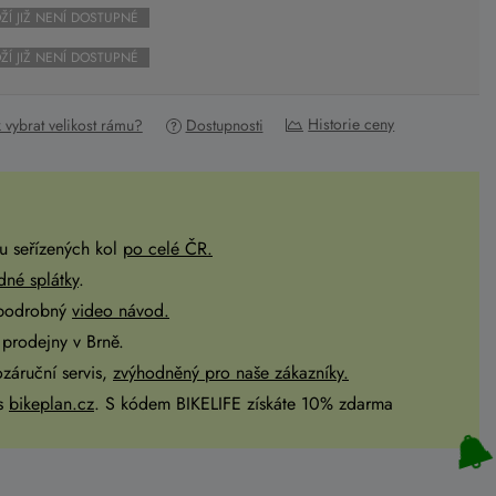
ŽÍ JIŽ NENÍ DOSTUPNÉ
ŽÍ JIŽ NENÍ DOSTUPNÉ
Historie ceny
k vybrat velikost rámu?
Dostupnosti
u seřízených kol
po celé ČR
.
dné splátky
.
 podrobný
video návod.
prodejny v Brně.
ozáruční servis,
zvýhodněný pro naše zákazníky.
es
bikeplan.cz
. S kódem BIKELIFE získáte 10% zdarma