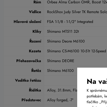
Rám
Orbea Alma Carbon OMR, Boost 12x14
Vidlice
RockShox Judy Silver TK Remote Sol
Hlavové složení
FSA 1-1/8 - 1-1/2" Integrated
Kliky
Shimano MT511 32t
Řazení
Shimano Deore M6100
Kazeta
Shimano CS-M6100 10-51t 12-Speed
Přehazovačka
Shimano DEORE
Řetěz
Shimano M6100
Na va
Vodítko řetězu
Řidítka
Alloy, 31.8mm, Flat, 740mm, Sweep
K správnému
potřebám, ke
Představec
Alloy forged, -7º
tlačítko „Př