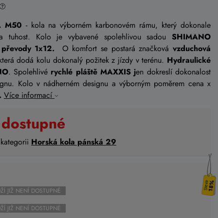
MA M50
- kola na výborném karbonovém rámu, který dokonale
 a tuhost. Kolo je vybavené spolehlivou sadou
SHIMANO
převody 1x12.
O komfort se postará značková
vzduchová
která dodá kolu dokonalý požitek z jízdy v terénu.
Hydraulické
NO
. Spolehlivé
rychlé pláště MAXXIS j
en dokreslí dokonalost
ignu. Kolo v nádherném designu a výborným poměrem cena x
.
Více informací
 dostupné
 kategorii
Horská kola pánská 29
18%
ŽÍ JIŽ NENÍ DOSTUPNÉ
ŽÍ JIŽ NENÍ DOSTUPNÉ