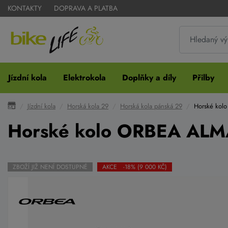
KONTAKTY
DOPRAVA A PLATBA
Jízdní kola
Elektrokola
Doplňky a díly
Přilby
Jízdní kola
Horská kola 29
Horská kola pánská 29
Horské kol
Horské kolo ORBEA ALM
ZBOŽÍ JIŽ NENÍ DOSTUPNÉ
AKCE -18% (9 000 KČ)