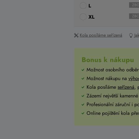
L
ZBO
XL
ZBO
Kola posíláme seřízená
Ja
Bonus k nákupu
Možnost osobního odběr
Možnost nákupu na
výho
Kola posíláme
seřízená
,
Zázemí největší kamenné 
Profesionální záruční i p
Online pojištění kola př