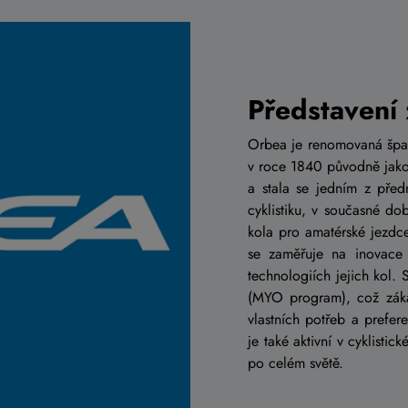
Představení
Orbea je renomovaná španě
v roce 1840 původně jako 
a stala se jedním z před
cyklistiku, v současné do
kola pro amatérské jezdce
se zaměřuje na inovace 
technologiích jejich kol. 
(MYO program), což záka
vlastních potřeb a prefer
je také aktivní v cyklisti
po celém světě.