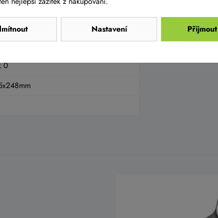
en nejlepší zážitek z nakupování.
mítnout
Nastavení
Přijmout
k 0
145x248mm
E