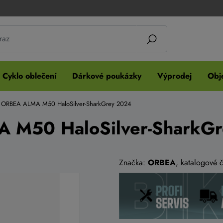
Cyklo oblečení
Dárkové poukázky
Výprodej
Obje
o ORBEA ALMA M50 HaloSilver-SharkGrey 2024
A M50 HaloSilver-SharkG
Značka:
ORBEA
, katalogové 