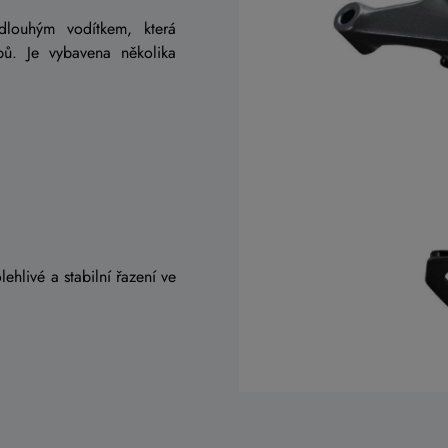
louhým vodítkem, která
bů. Je vybavena několika
ehlivé a stabilní řazení ve