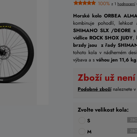
100%
z 1
hodnocení
Horské kolo ORBEA AL
kombinuje pohodlí, lehkost
SHIMANO SLX /DEORE s 
vidlice ROCK SHOX JUDY
, 
brzdy jsou z řady SHIMA
tohoto kola v nádherném des
výbava a s
váhou jen 11,6 kg
Zboží už není
Podobné zboží
naleznete v
Zvolte velikost kola:
S
ZBO
M
ZBO