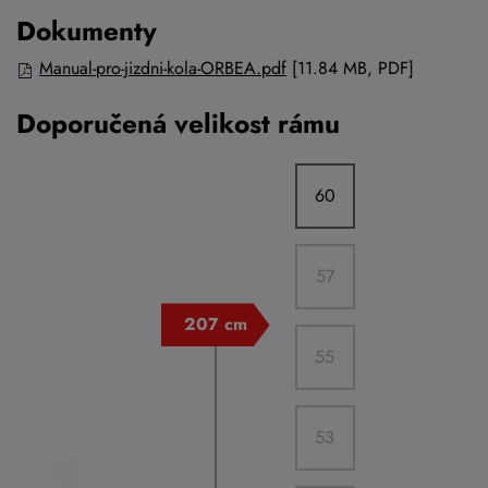
Dokumenty
Manual-pro-jizdni-kola-ORBEA.pdf
[11.84 MB, PDF]
Doporučená velikost rámu
60
57
55
53