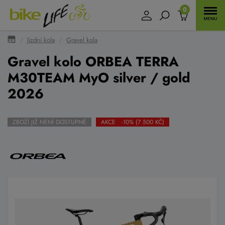
0
Jízdní kola
Gravel kola
Gravel kolo ORBEA TERRA
M30TEAM MyO silver / gold
2026
ZBOŽÍ JIŽ NENÍ DOSTUPNÉ
AKCE -10% (7 500 KČ)