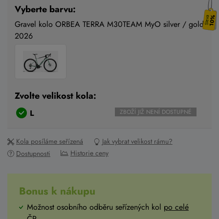
Vyberte barvu:
10%
Gravel kolo ORBEA TERRA M30TEAM MyO silver / gold
2026
Zvolte velikost kola:
L
ZBOŽÍ JIŽ NENÍ DOSTUPNÉ
Kola posíláme seřízená
Jak vybrat velikost rámu?
Historie ceny
Dostupnosti
Bonus k nákupu
Možnost osobního odběru seřízených kol
po celé
ČR
.