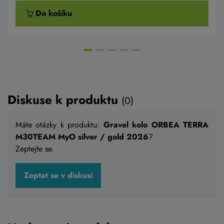
Do košíku
AKCE -15%
Diskuse k produktu
(0)
Máte otázky k produktu:
Gravel kolo ORBEA TERRA
M30TEAM MyO silver / gold 2026
?
Zeptejte se.
Gravel kolo ORBEA TERRA M30TEAM 1X
Gravel kolo Cube NUROAD C:62 PRO
Zeptat se v diskusi
MyO black / metallic gold send 2026
swimmingpool´n´black 2026
74 990 Kč
63 999 Kč
63 749 Kč
Skladem na prodejně