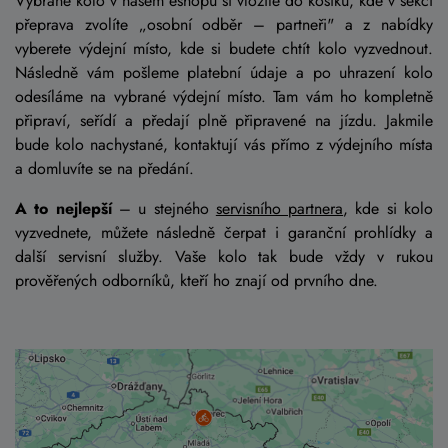
Vybrané kolo v našem eshopu si vložíte do košíku, kde v sekci
přeprava zvolíte „osobní odběr – partneři" a z nabídky
vyberete výdejní místo, kde si budete chtít kolo vyzvednout.
Následně vám pošleme platební údaje a po uhrazení kolo
odesíláme na vybrané výdejní místo. Tam vám ho kompletně
připraví, seřídí a předají plně připravené na jízdu. Jakmile
bude kolo nachystané, kontaktují vás přímo z výdejního místa
a domluvíte se na předání.
A to nejlepší
– u stejného
servisního partnera
, kde si kolo
vyzvednete, můžete následně čerpat i garanční prohlídky a
další servisní služby. Vaše kolo tak bude vždy v rukou
prověřených odborníků, kteří ho znají od prvního dne.