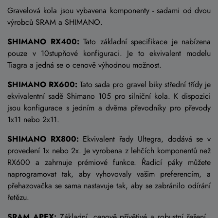
Gravelová kola jsou vybavena komponenty - sadami od dvou
výrobců SRAM a SHIMANO.
SHIMANO RX400:
Tato základní specifikace je nabízena
pouze v 10stupňové konfiguraci. Je to ekvivalent modelu
Tiagra a jedná se o cenově výhodnou možnost.
SHIMANO R
X600:
Tato sada pro gravel biky střední tříd
y je
ekvivalentní sadě Shimano 105 pro silniční kola. K dispozici
jsou konfigurace s jedním a dvěma převodníky pro převody
1x11 nebo 2x11.
SHIMANO RX800:
Ekvivalent řady Ultegra, dodává se v
provedení 1x nebo 2x. Je vyrobena z lehčích komponentů než
RX600 a zahrnuje prémiové funkce. Řadicí páky můžete
naprogramovat tak, aby vyhovovaly vašim preferencím, a
přehazovačka se sama nastavuje tak, aby se zabránilo odírání
řetězu.
SRAM
APEX:
Základní, cenově přívětivé a robustní řešení.