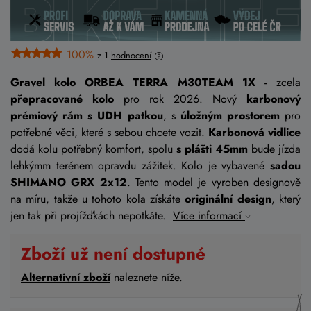
100%
z 1
hodnocení
Gravel kolo ORBEA TERRA M30TEAM 1X -
zcela
přepracované kolo
pro rok 2026. Nový
karbonový
prémiový rám s UDH patkou
, s
úložným prostorem
pro
potřebné věci, které s sebou chcete vozit.
Karbonová vidlice
dodá kolu potřebný komfort, spolu
s plášti 45mm
bude jízda
lehkýmm terénem opravdu zážitek. Kolo je vybavené
sadou
SHIMANO GRX 2x12
. Tento model je vyroben designově
na míru, takže u tohoto kola získáte
originální design
, který
jen tak při projížďkách nepotkáte.
Více informací
Zboží už není dostupné
Alternativní zboží
naleznete níže.