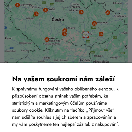
Na vašem soukromí nám záleží
Kamenná prodejna BIKE-LIFE.CZ
K správnému fungování vašeho oblíbeného e-shopu, k
Můžete se spolehnout na zázemí jedné z
největších
přizpůsobení obsahu stránek vašim potřebám, ke
kamenných prodejen
s cyklistickým zbožím v Brně s
výbornými
statistickým a marketingovým účelům používáme
recenzemi
. Najdete nás v Brně Tuřanech, nedaleko od
soubory cookie. Kliknutím na tlačítko „Přijmout vše“
křižovatek D1 a D2, takže se k nám pohodlně dostanete jak
nám udělíte souhlas s jejich sběrem a zpracováním a
od Prahy, tak i od Olomouce nebo Břeclavi.
my vám poskytneme ten nejlepší zážitek z nakupování.
Co u nás najdete: