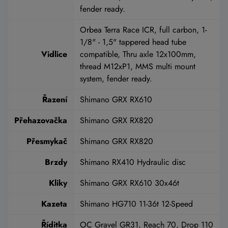
fender ready.
Orbea Terra Race ICR, full carbon, 1-
1/8" - 1,5" tappered head tube
Vidlice
compatible, Thru axle 12x100mm,
thread M12xP1, MMS multi mount
system, fender ready.
Řazení
Shimano GRX RX610
Přehazovačka
Shimano GRX RX820
Přesmykač
Shimano GRX RX820
Brzdy
Shimano RX410 Hydraulic disc
Kliky
Shimano GRX RX610 30x46t
Kazeta
Shimano HG710 11-36t 12-Speed
Říditka
OC Gravel GR31, Reach 70, Drop 110