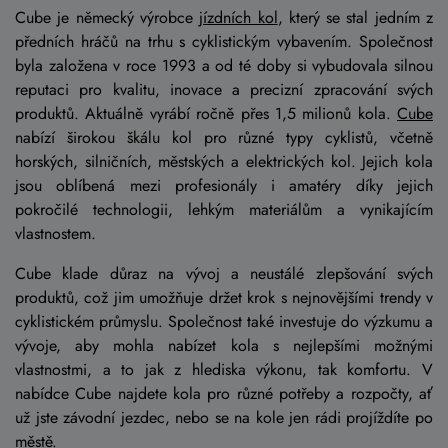
Cube je německý výrobce
jízdních kol
, který se stal jedním z
předních hráčů na trhu s cyklistickým vybavením. Společnost
byla založena v roce 1993 a od té doby si vybudovala silnou
reputaci pro kvalitu, inovace a precizní zpracování svých
produktů. Aktuálně vyrábí ročně přes 1,5 milionů kola.
Cube
nabízí širokou škálu kol pro různé typy cyklistů, včetně
horských, silničních, městských a elektrických kol. Jejich kola
jsou oblíbená mezi profesionály i amatéry díky jejich
pokročilé technologii, lehkým materiálům a vynikajícím
vlastnostem.
Cube klade důraz na vývoj a neustálé zlepšování svých
produktů, což jim umožňuje držet krok s nejnovějšími trendy v
cyklistickém průmyslu. Společnost také investuje do výzkumu a
vývoje, aby mohla nabízet kola s nejlepšími možnými
vlastnostmi, a to jak z hlediska výkonu, tak komfortu. V
nabídce Cube najdete kola pro různé potřeby a rozpočty, ať
už jste závodní jezdec, nebo se na kole jen rádi projíždíte po
městě.