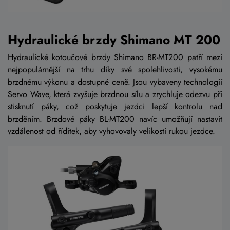
Hydraulické brzdy Shimano MT 200
Hydraulické kotoučové brzdy Shimano BR-MT200 patří mezi
nejpopulárnější na trhu díky své spolehlivosti, vysokému
brzdnému výkonu a dostupné ceně. Jsou vybaveny technologií
Servo Wave, která zvyšuje brzdnou sílu a zrychluje odezvu při
stisknutí páky, což poskytuje jezdci lepší kontrolu nad
brzděním. Brzdové páky BL-MT200 navíc umožňují nastavit
vzdálenost od řídítek, aby vyhovovaly velikosti rukou jezdce.