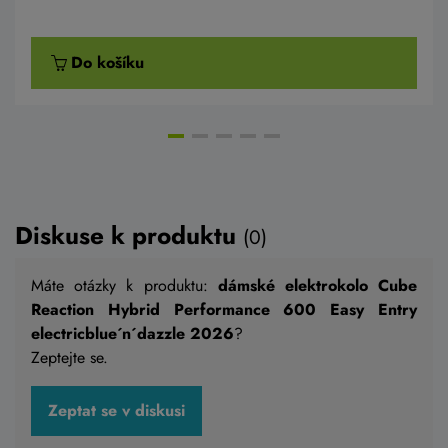
Do košíku
AKCE -10%
NOVĚ 120 NM
Diskuse k produktu
(0)
Máte otázky k produktu:
dámské elektrokolo Cube
Reaction Hybrid Performance 600 Easy Entry
electricblue´n´dazzle 2026
?
Zeptejte se.
dámské elektrokolo Cube Reaction Hybrid
PRO 600 Easy Entry nebular´n´dazzlee 2026
Zeptat se v diskusi
76 999 Kč