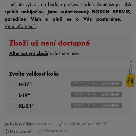
si můžete vybrat, co budete používat raději. Součástí je i
2A
rychlá nabíječka. Jsme
autorizovaný BOSCH SERVIS
,
poradíme Vám a plně se o Vás postaráme.
Více informací
Zboží už není dostupné
Alternativní zboží
naleznete níže.
Zvolte velikost kola:
6%
M-17"
ZBOŽÍ JIŽ NENÍ DOSTUPNÉ
L-19"
ZBOŽÍ JIŽ NENÍ DOSTUPNÉ
XL-21"
ZBOŽÍ JIŽ NENÍ DOSTUPNÉ
Kola posíláme seřízená
Jak vybrat velikost rámu?
Historie ceny
Dostupnosti