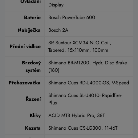
Ovládání
Display
Baterie
Bosch PowerTube 600
Nabíječka
Bosch 2A
SR Suntour XCM34 NLO Coil,
Přední vidlice
Tapered, 15x110mm, 100mm
Brzdový
Shimano BR-MT200, Hydr. Disc Brake
systém
(180)
Přehazovačka
Shimano Cues RD-U4000-GS, 9-Speed
Shimano Cues SL-U4010- Rapidfire-
Řazení
Plus
Kliky
ACID MTB Hybrid Pro, 38T
Kazeta
Shimano Cues CS-LG300, 11-46T