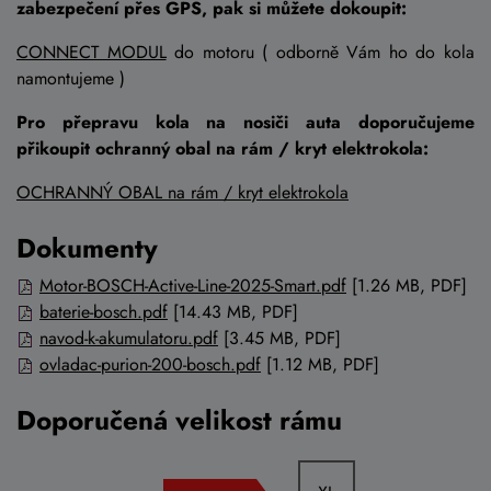
zabezpečení přes GPS, pak si můžete dokoupit:
CONNECT MODUL
do motoru ( odborně Vám ho do kola
namontujeme )
Pro přepravu kola na nosiči auta doporučujeme
přikoupit ochranný obal na rám / kryt elektrokola:
OCHRANNÝ OBAL na rám / kryt elektrokola
Dokumenty
Motor-BOSCH-Active-Line-2025-Smart.pdf
[1.26 MB, PDF]
baterie-bosch.pdf
[14.43 MB, PDF]
navod-k-akumulatoru.pdf
[3.45 MB, PDF]
ovladac-purion-200-bosch.pdf
[1.12 MB, PDF]
Doporučená velikost rámu