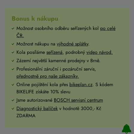
Bonus k nákupu
Možnost osobního odběru seřízených kol
po celé
ČR
.
Možnost nákupu na
výhodné splátky
.
Kola posíláme
seřízená
, podrobný
video návod.
Zázemí největší kamenné prodejny v Brně.
Profesionální záruční i pozáruční servis,
přednostně pro naše zákazníky.
Online pojištění kola přes
bikeplan.cz
. S kódem
BIKELIFE získáte 10% slevu
Jsme autorizované
BOSCH servisní centrum
Diagnostický balíček
v hodnotě 3000,- Kč
ZDARMA