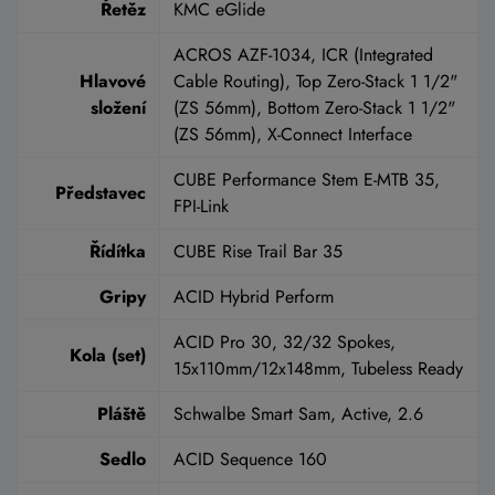
Řetěz
KMC eGlide
ACROS AZF-1034, ICR (Integrated
Hlavové
Cable Routing), Top Zero-Stack 1 1/2"
složení
(ZS 56mm), Bottom Zero-Stack 1 1/2"
(ZS 56mm), X-Connect Interface
CUBE Performance Stem E-MTB 35,
Představec
FPI-Link
Řídítka
CUBE Rise Trail Bar 35
Gripy
ACID Hybrid Perform
ACID Pro 30, 32/32 Spokes,
Kola (set)
15x110mm/12x148mm, Tubeless Ready
Pláště
Schwalbe Smart Sam, Active, 2.6
Sedlo
ACID Sequence 160