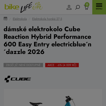
0
Elektrokola
Elektrokola horská 27,5
dámské elektrokolo Cube
Reaction Hybrid Performance
600 Easy Entry electricblue´n
´dazzle 2026
ZBOŽÍ JIŽ NENÍ DOSTUPNÉ
AKCE -6% (4 009 KČ)