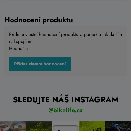
69 299 Kč
Skladem na prodejně
S-15"
Hodnocení produktu
Přidejte vlastní hodnocení produktu a pomožte tak dalším
Detail
nakupujícím.
Hodnoťte.
Přidat vlastní hodnocení
SLEDUJTE NÁŠ INSTAGRAM
@bikelife.cz