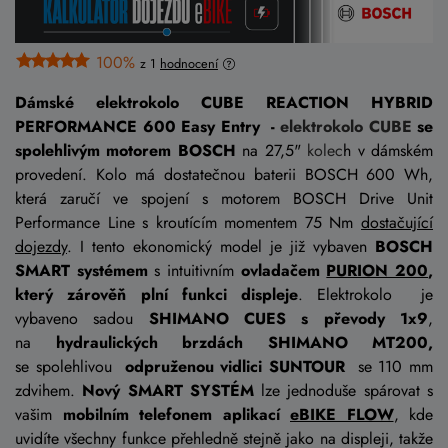
100%
z 1
hodnocení
Dámské elektrokolo CUBE REACTION HYBRID
PERFORMANCE 600 Easy Entry -
elektrokolo CUBE
se
spolehlivým motorem BOSCH
na 27,5"
kolec
h v dámském
provedení. Kolo má dostatečnou baterii BOSCH 600 Wh,
která zaručí ve spojení s motorem BOSCH Drive Unit
Performance Line s kroutícím momentem 75 Nm
dostačující
dojezdy
. I tento ekonomický model je již vybaven
BOSCH
SMART systémem
s intuitivním
ovladačem
PURION 200
,
který zárověň plní funkci displeje
. Elektrokolo je
vybaveno sadou
SHIMANO CUES s převody 1x9
,
na
hydraulických brzdách SHIMANO MT200,
se spolehlivou
odpruženou vidlici SUNTOUR
se 110 mm
zdvihem.
Nový SMART SYSTÉM
lze jednoduše spárovat s
vašim
mobilním telefonem aplikací
eBIKE FLOW
, kde
uvidíte všechny funkce přehledně stejně jako na displeji, takže