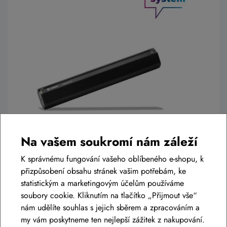
Na vašem soukromí nám záleží
Ovladač s displejem Bosch PURION
K správnému fungování vašeho oblíbeného e-shopu, k
200
přizpůsobení obsahu stránek vašim potřebám, ke
Purion 200
nabízí řadu funkcí, které vám umožní lépe jezdit a
statistickým a marketingovým účelům používáme
dorážet do cíle. Kromě základních funkcí, jako je zapínání a
soubory cookie. Kliknutím na tlačítko „Přijmout vše“
vypínání elektrokola a osvětlení, můžete například pomocí
nám udělíte souhlas s jejich sběrem a zpracováním a
tlačítek na zařízení Purion 200 aktivovat chytrou pomoc při
my vám poskytneme ten nejlepší zážitek z nakupování.