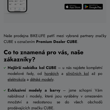
Naše prodejna BIKE-LIFE patří mezi vybrané partnery značky
CUBE s označením
Premium Dealer CUBE
.
Co to znamená pro vás, naše
zákazníky?
Nejširší nabídka kol CUBE
– u nás najdete kompletní
modelové řady, od
horských
a
silničních kol
až po
elektrokola
a
dětské modely
.
Exkluzivní modely a barvy
– jsme schopni Vám
nabídnout i modely, které jsou vyráběny v omezeném
množství a nedostanou se do všech obchodů
prodávajících značku CUBE.