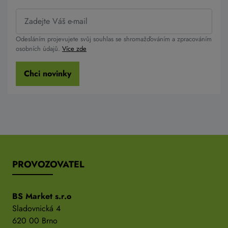
Odesláním projevujete svůj souhlas se shromažďováním a zpracováním
osobních údajů.
Více zde
Chci novinky
PROVOZOVATEL
BS Market s.r.o
Sladovnická 4
620 00 Brno