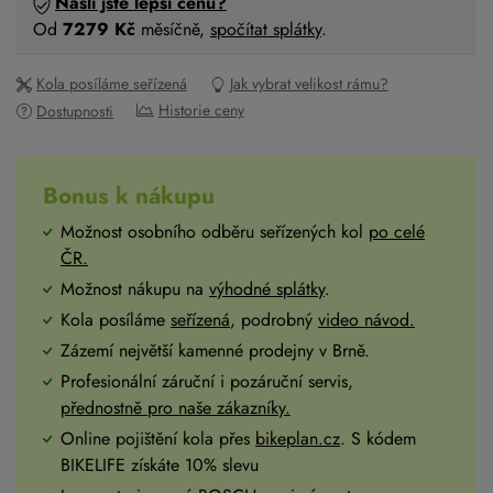
Našli jste lepší cenu?
Od
7279 Kč
měsíčně,
spočítat splátky
.
Kola posíláme seřízená
Jak vybrat velikost rámu?
Historie ceny
Dostupnosti
Bonus k nákupu
Možnost osobního odběru seřízených kol
po celé
ČR
.
Možnost nákupu na
výhodné splátky
.
Kola posíláme
seřízená
, podrobný
video návod.
Zázemí největší kamenné prodejny v Brně.
Profesionální záruční i pozáruční servis,
přednostně pro naše zákazníky.
Online pojištění kola přes
bikeplan.cz
. S kódem
BIKELIFE získáte 10% slevu