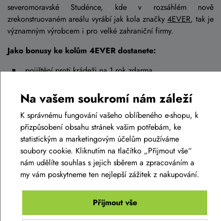
severomoravské Studénce, kde v rozsáhlém nově
zrekonstruovaném areálu vyrábí jak kola značky
4EVER
, tak je
významným výrobcem i pro velké zahraniční firmy.
Jako bonusy ke kolům 4EVER dostanete:
pojištění proti krádeži na 1 rok zdarma
prodlouženou záruku na 3 roky
Na vašem soukromí nám záleží
stojanovou výrobu, čímž je zaručena maximální kvalita
montáže
K správnému fungování vašeho oblíbeného e-shopu, k
vlastní vývoj a nadčasový design
přizpůsobení obsahu stránek vašim potřebám, ke
v nabídce elektrokola s motory Brose, Bafang a FSA
statistickým a marketingovým účelům používáme
soubory cookie. Kliknutím na tlačítko „Přijmout vše“
karbonové hardtaily a celoodpružené modely
nám udělíte souhlas s jejich sběrem a zpracováním a
rozšířenou nabídku hliníkových i karbonových gravel
my vám poskytneme ten nejlepší zážitek z nakupování.
kol
širokou nabídku dámských lehkých MTB kol
Přijmout vše