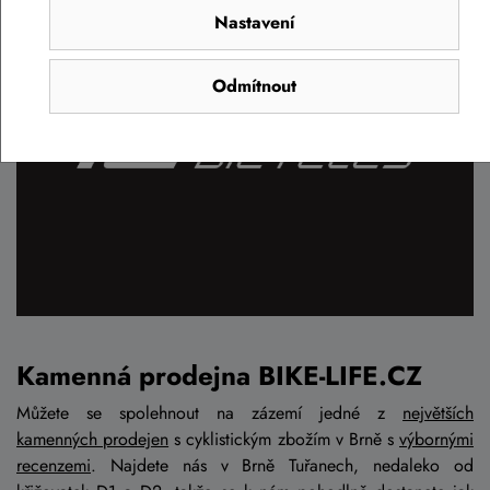
Nastavení
Odmítnout
Kamenná prodejna BIKE-LIFE.CZ
Můžete se spolehnout na zázemí jedné z
největších
kamenných prodejen
s cyklistickým zbožím v Brně s
výbornými
recenzemi
. Najdete nás v Brně Tuřanech, nedaleko od