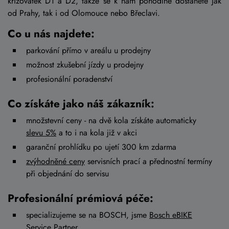
křižovatek D1 a D2, takže se k nám pohodlně dostanete jak
od Prahy, tak i od Olomouce nebo Břeclavi.
Co u nás najdete:
parkování přímo v areálu u prodejny
možnost zkušební jízdy u prodejny
profesionální poradenství
Co získáte jako náš zákazník:
množstevní ceny - na dvě kola získáte automaticky
slevu 5%
a to i na kola již v akci
garanční prohlídku po ujetí 300 km zdarma
zvýhodněné ceny
servisních prací a přednostní termíny
při objednání do servisu
Profesionální prémiová péče:
specializujeme se na BOSCH, jsme
Bosch eBIKE
Service Partner