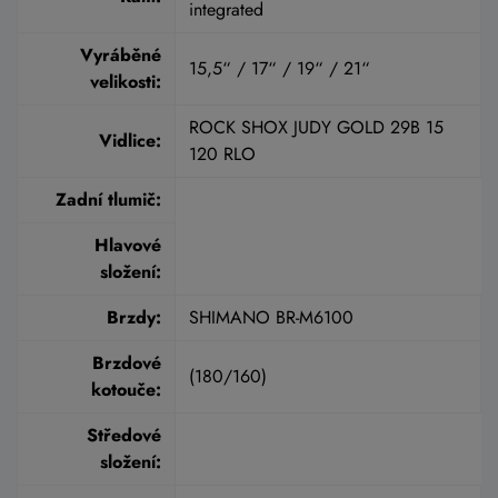
integrated
Vyráběné
15,5“ / 17“ / 19“ / 21“
velikosti:
ROCK SHOX JUDY GOLD 29B 15
Vidlice:
120 RLO
Zadní tlumič:
Hlavové
složení:
Brzdy:
SHIMANO BR-M6100
Brzdové
(180/160)
kotouče:
Středové
složení: