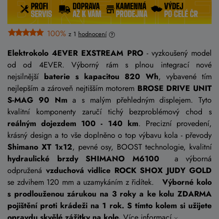
100%
z 1
hodnocení
Elektrokolo 4EVER EXSTREAM PRO
- vyzkoušený model
od od 4EVER. Výborný rám s plnou integrací nové
nejsilnější
baterie s kapacitou 820 Wh
, vybavené tím
nejlepším a zároveň nejtišším motorem
BROSE DRIVE UNIT
S-MAG 90 Nm
a s malým přehledným displejem. Tyto
kvalitní komponenty zaručí tichý bezproblémový chod s
reálným dojezdem 100 - 140 km
. Precizní provedení,
krásný design a to vše doplněno o top výbavu kola - převody
Shimano XT 1x12
, pevné osy, BOOST technologie, kvalitní
hydraulické brzdy SHIMANO M6100
a výborná
odpružená
vzduchová vidlice ROCK SHOX JUDY GOLD
se zdvihem 120 mm a uzamykáním z řidítek.
Výborné kolo
s prodlouženou zárukou na 3 roky a ke kolu ZDARMA
pojištění proti krádeži na 1 rok. S tímto kolem si užijete
opravdu skvělé zážitky na kole.
Více informací