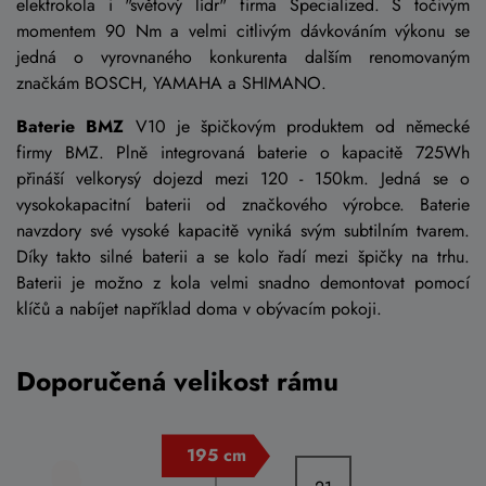
elektrokola i "světový lídr" firma Specialized. S točivým
momentem 90 Nm a velmi citlivým dávkováním výkonu se
jedná o vyrovnaného konkurenta dalším renomovaným
značkám BOSCH, YAMAHA a SHIMANO.
Baterie BMZ
V10 je špičkovým produktem od německé
firmy BMZ. Plně integrovaná baterie o kapacitě 725Wh
přináší velkorysý dojezd mezi 120 - 150km. Jedná se o
vysokokapacitní baterii od značkového výrobce. Baterie
navzdory své vysoké kapacitě vyniká svým subtilním tvarem.
Díky takto silné baterii a se kolo řadí mezi špičky na trhu.
Baterii je možno z kola velmi snadno demontovat pomocí
klíčů a nabíjet například doma v obývacím pokoji.
Doporučená velikost rámu