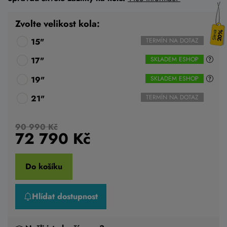
Zvolte velikost kola:
20%
15"
TERMÍN NA DOTAZ
17"
SKLADEM ESHOP
19"
SKLADEM ESHOP
21"
TERMÍN NA DOTAZ
90 990 Kč
72 790
Kč
Do košíku
Hlídat dostupnost