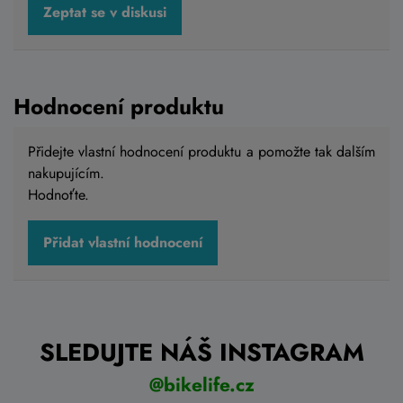
Elektrokolo 4EVER EXSTREAM PRO 820
Zeptat se v diskusi
grey diamond / silver
90 990 Kč
72 790 Kč
Hodnocení produktu
Skladem eshop
15"
,
17"
,
19"
,
21"
Přidejte vlastní hodnocení produktu a pomožte tak dalším
nakupujícím.
Detail
Hodnoťte.
Přidat vlastní hodnocení
SLEDUJTE NÁŠ INSTAGRAM
@bikelife.cz