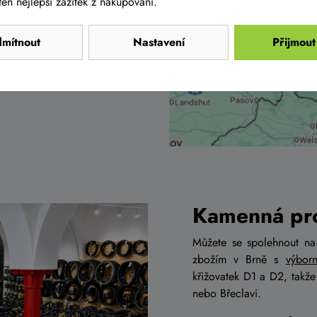
ipravené na jízdu. Jakmile
en nejlepší zážitek z nakupování.
domluvíte se na předání.
mítnout
Nastavení
Přijmout
yzvednete, můžete následně
olo tak bude vždy v rukou
Kamenná pro
Můžete se spolehnout n
zbožím v Brně s
výbor
křižovatek D1 a D2, takž
nebo Břeclavi.