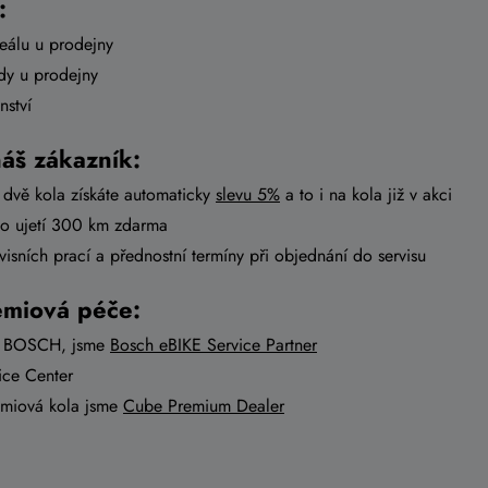
:
eálu u prodejny
dy u prodejny
nství
náš zákazník:
 dvě kola získáte automaticky
slevu 5%
a to i na kola již v akci
po ujetí 300 km zdarma
visních prací a přednostní termíny při objednání do servisu
émiová péče:
na BOSCH, jsme
Bosch eBIKE Service Partner
ice Center
émiová kola jsme
Cube Premium Dealer