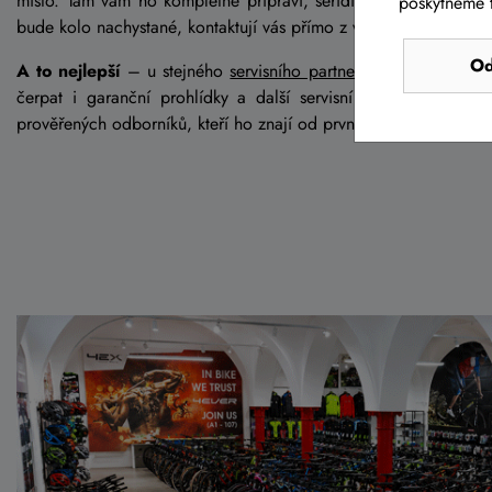
místo. Tam vám ho kompletně připraví, seřídí a předají plně př
poskytneme t
bude kolo nachystané, kontaktují vás přímo z výdejního místa a 
Od
A to nejlepší
– u stejného
servisního partnera
, kde si kolo v
čerpat i garanční prohlídky a další servisní služby. Vaše k
prověřených odborníků, kteří ho znají od prvního dne.