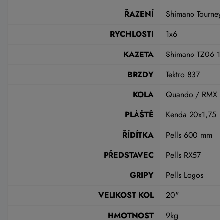
ŘAZENÍ
Shimano Tourne
RYCHLOSTI
1x6
KAZETA
Shimano TZ06 1
BRZDY
Tektro 837
KOLA
Quando / RMX 
PLÁŠTĚ
Kenda 20x1,75
ŘÍDÍTKA
Pells 600 mm
PŘEDSTAVEC
Pells RX57
GRIPY
Pells Logos
VELIKOST KOL
20"
HMOTNOST
9kg