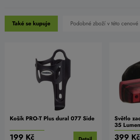
Také se kupuje
Podobné zboží v této cenové 
Košík PRO-T Plus dural 077 Side
Světlo za
35 Lumen
přes USB 
199 Kč
399 Kč
Detail