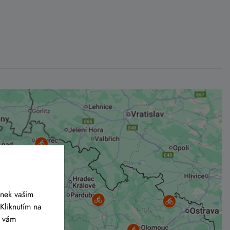
ánek vašim
Kliknutím na
y vám