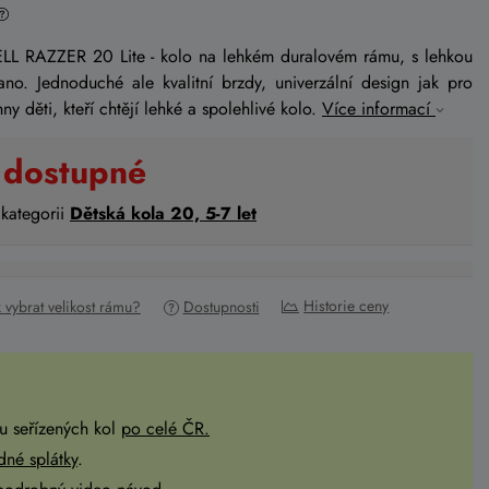
PELL RAZZER 20 Lite - kolo na lehkém duralovém rámu, s lehkou
no. Jednoduché ale kvalitní brzdy, univerzální design jak pro
hny děti, kteří chtějí lehké a spolehlivé kolo.
Více informací
 dostupné
 kategorii
Dětská kola 20, 5-7 let
Historie ceny
k vybrat velikost rámu?
Dostupnosti
u seřízených kol
po celé ČR
.
dné splátky
.