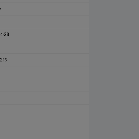
y
4-28
219