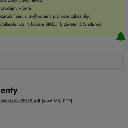
 podrobný
video návod.
prodejny v Brně.
ozáruční servis,
zvýhodněný pro naše zákazníky.
es
bikeplan.cz
. S kódem BIKELIFE získáte 10% zdarma
enty
jizdni-kola-PELLS.pdf
[4.46 MB, PDF]