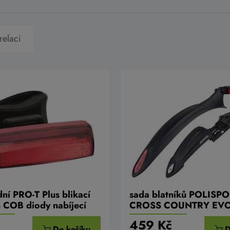
relaci
dní PRO-T Plus blikací
sada blatníků POLISP
 COB diody nabíjecí
CROSS COUNTRY EV
kabel
26"/27,5"/29"
459 Kč
Do košíku
D