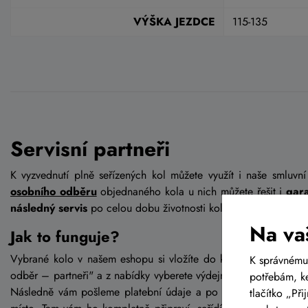
VÝŠKA JEZDCE
115-135
Servisní partneři
K vyzvednutí plně seřízených kol můžete využít i naše smluvní
osobního odběru
objednaného kola u nich můžete řešit i
gara
následný servis
po celou dobu životnosti kola.
Na va
Jak to funguje?
Vybrané kolo v našem eshopu si vložíte do košíku, kde v sekci
K správnému
odběr – partneři" a z nabídky vyberete výdejní místo, kde si bu
potřebám, ke
Následně vám pošleme platební údaje a po uhrazení kolo odes
tlačítko „Př