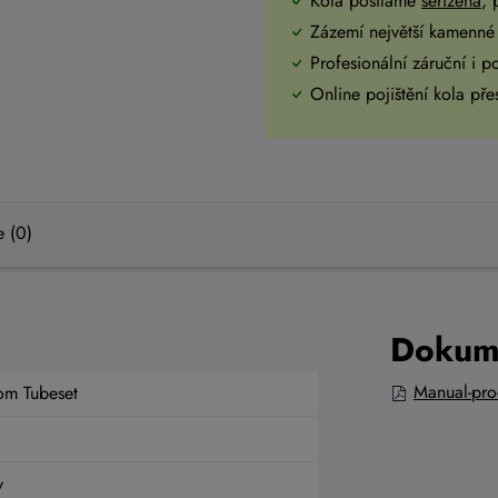
Kola posíláme
seřízená
,
Zázemí největší kamenné 
Profesionální záruční i p
Online pojištění kola př
e (0)
Dokum
Manual-pro-
om Tubeset
y