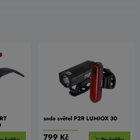
ORT
sada světel P2R LUMIOX 30
O
799 Kč
o košíku
Do košíku