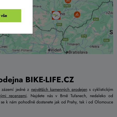
 vše
dejna BIKE-LIFE.CZ
a zázemí jedné z
největších kamenných prodejen
s cyklistickým
nými recenzemi
. Najdete nás v Brně Tuřanech, nedaleko od
e se k nám pohodlně dostanete jak od Prahy, tak i od Olomouce