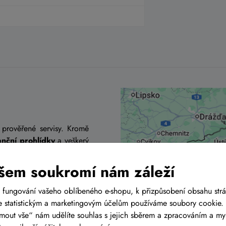
 prověřené servisy. Kromě
nční prohlídky
a veškerý
šem soukromí nám záleží
 přeprava zvolíte „osobní
 fungování vašeho oblíbeného e-shopu, k přizpůsobení obsahu str
dete chtít kolo vyzvednout.
 statistickým a marketingovým účelům používáme soubory cookie. 
íláme na vybrané výdejní
ijmout vše“ nám udělíte souhlas s jejich sběrem a zpracováním a m