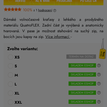
100%
z 1
hodnocení
Dámské volnočasové kraťasy z lehkého a prodyšného
materiálu QuatroFLEX. Zadní část je vyvýšená a anatomicky
tvarovaná. V pase je možnost stahování na suchý zip, na
bocích jsou kapsy na zip.
Více informací
Zvolte variantu:
11%
XS
TERMÍN NA DOTAZ
S
SKLADEM ESHOP
M
SKLADEM ESHOP
L
SKLADEM ESHOP
XL
SKLADEM ESHOP
XXL
SKLADEM ESHOP