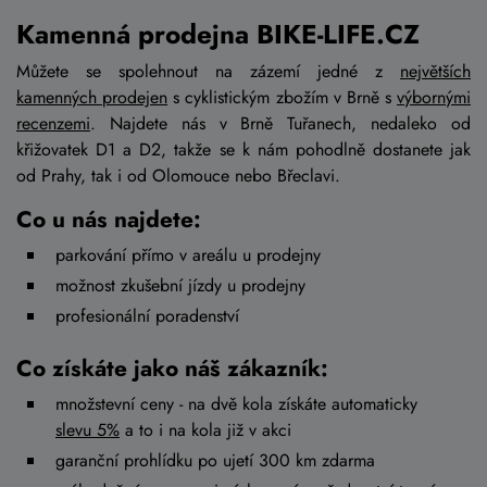
Kamenná prodejna BIKE-LIFE.CZ
Můžete se spolehnout na zázemí jedné z
největších
kamenných prodejen
s cyklistickým zbožím v Brně s
výbornými
recenzemi
. Najdete nás v Brně Tuřanech, nedaleko od
křižovatek D1 a D2, takže se k nám pohodlně dostanete jak
od Prahy, tak i od Olomouce nebo Břeclavi.
Co u nás najdete:
parkování přímo v areálu u prodejny
možnost zkušební jízdy u prodejny
profesionální poradenství
Co získáte jako náš zákazník:
množstevní ceny - na dvě kola získáte automaticky
slevu 5%
a to i na kola již v akci
garanční prohlídku po ujetí 300 km zdarma