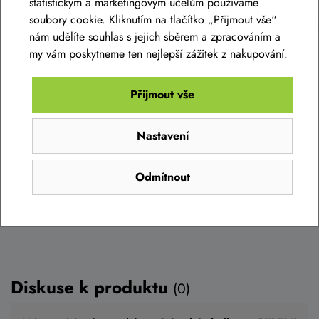
statistickým a marketingovým účelům používáme
soubory cookie. Kliknutím na tlačítko „Přijmout vše“
Dámské kalhoty SILVINI Patria WP1627 olive
nám udělíte souhlas s jejich sběrem a zpracováním a
my vám poskytneme ten nejlepší zážitek z nakupování.
1 890 Kč
1 690 Kč
Přijmout vše
Skladem eshop
XS
,
S
,
M
,
L
,
XL
,
XXL
Nastavení
Detail
Odmítnout
Diskuse k produktu
(0)