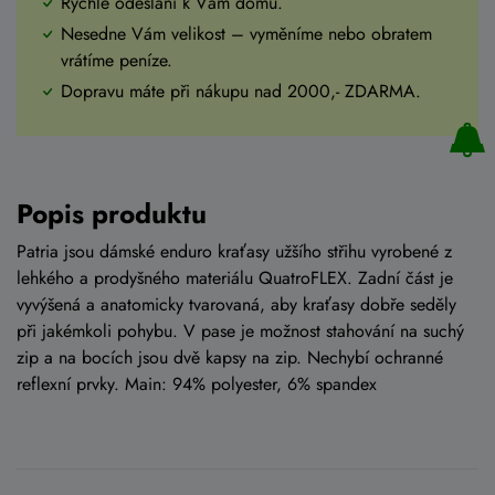
Rychlé odeslání k Vám domů.
Nesedne Vám velikost – vyměníme nebo obratem
vrátíme peníze.
Dopravu máte při nákupu nad 2000,- ZDARMA.
Popis produktu
Patria jsou dámské enduro kraťasy užšího střihu vyrobené z
lehkého a prodyšného materiálu QuatroFLEX. Zadní část je
vyvýšená a anatomicky tvarovaná, aby kraťasy dobře seděly
při jakémkoli pohybu. V pase je možnost stahování na suchý
zip a na bocích jsou dvě kapsy na zip. Nechybí ochranné
reflexní prvky. Main: 94% polyester, 6% spandex