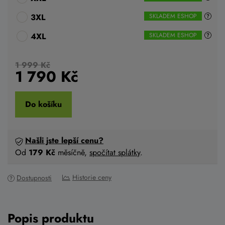
3XL
SKLADEM ESHOP
4XL
SKLADEM ESHOP
1 999 Kč
1 790
Kč
Do košíku
Našli jste lepší cenu?
Od
179 Kč
měsíčně,
spočítat splátky
.
Historie ceny
Dostupnosti
Popis produktu