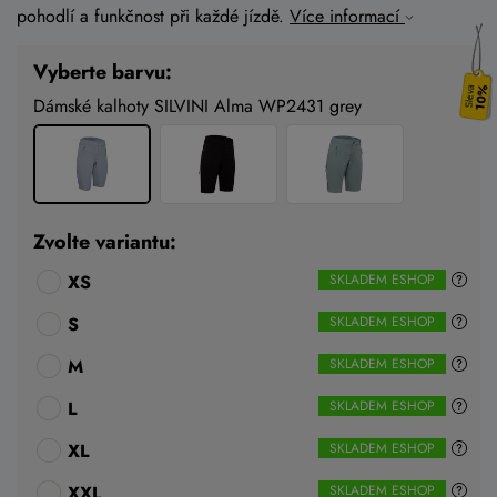
pohodlí a funkčnost při každé jízdě.
Více informací
Vyberte barvu:
10%
Dámské kalhoty SILVINI Alma WP2431 grey
Zvolte variantu:
XS
SKLADEM ESHOP
S
SKLADEM ESHOP
M
SKLADEM ESHOP
L
SKLADEM ESHOP
XL
SKLADEM ESHOP
XXL
SKLADEM ESHOP