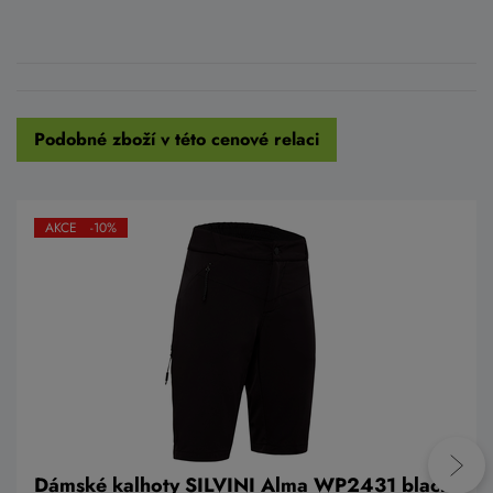
Podobné zboží v této cenové relaci
AKCE -10%
Dámské kalhoty SILVINI Alma WP2431 black