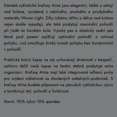
Dámské cyklistické kraťasy Alma jsou elegantní, lehké a sahají
nad kolena, vyrobené z odolného, ​​pružného a prodyšného
materiálu Woven Light. Díky úzkému střihu a délce nad kolena
nejen skvěle vypadají, ale také poskytují maximální pohodlí
při jízdě na horském kole. Vysoký pas a elastický zadní pás
těsně pod pasem zajišťují optimální pohodlí a volnost
pohybu, což umožňuje široký rozsah pohybu bez kompromisů
v pohodlí.
Praktické boční kapsy na zip uchovávají drobnosti v bezpečí,
zatímco další malá kapsa na levém stehně poskytuje extra
organizaci. Kraťasy Alma mají také integrované reflexní prvky
pro zvýšení viditelnosti za zhoršených světelných podmínek. S
kraťasy Alma budete připraveni na jakoukoli cyklistickou výzvu
a kombinují styl, pohodlí a funkčnost.
hlavní: 90% nylon 10% spandex