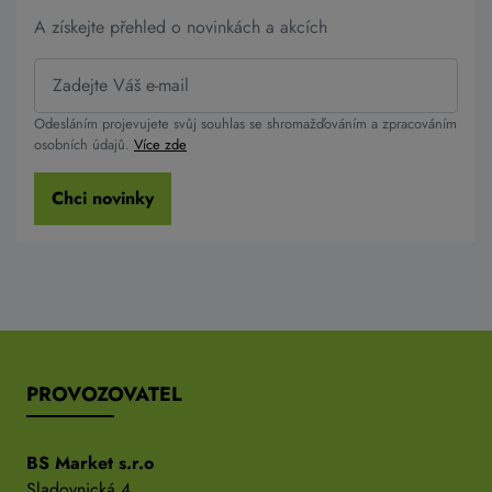
A získejte přehled o novinkách a akcích
Odesláním projevujete svůj souhlas se shromažďováním a zpracováním
osobních údajů.
Více zde
Chci novinky
PROVOZOVATEL
BS Market s.r.o
Sladovnická 4