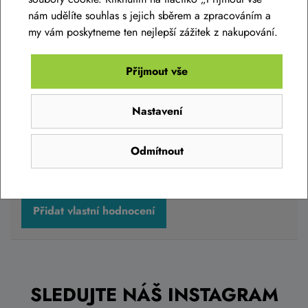
nám udělíte souhlas s jejich sběrem a zpracováním a
my vám poskytneme ten nejlepší zážitek z nakupování.
Zeptat se v diskusi
Přijmout vše
Hodnocení produktu
Nastavení
Přidejte vlastní hodnocení produktu a pomožte tak dalším
Odmítnout
nakupujícím.
Hodnoťte.
Přidat vlastní hodnocení
SLEDUJTE NÁŠ INSTAGRAM