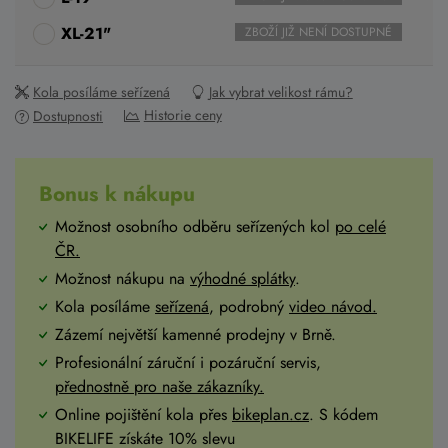
XL-21"
ZBOŽÍ JIŽ NENÍ DOSTUPNÉ
Kola posíláme seřízená
Jak vybrat velikost rámu?
Historie ceny
Dostupnosti
Bonus k nákupu
Možnost osobního odběru seřízených kol
po celé
ČR
.
Možnost nákupu na
výhodné splátky
.
Kola posíláme
seřízená
, podrobný
video návod.
Zázemí největší kamenné prodejny v Brně.
Profesionální záruční i pozáruční servis,
přednostně pro naše zákazníky.
Online pojištění kola přes
bikeplan.cz
. S kódem
BIKELIFE získáte 10% slevu