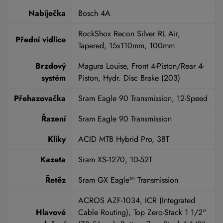
Nabíječka
Bosch 4A
RockShox Recon Silver RL Air,
Přední vidlice
Tapered, 15x110mm, 100mm
Brzdový
Magura Louise, Front 4-Piston/Rear 4-
systém
Piston, Hydr. Disc Brake (203)
Přehazovačka
Sram Eagle 90 Transmission, 12-Speed
Řazení
Sram Eagle 90 Transmission
Kliky
ACID MTB Hybrid Pro, 38T
Kazeta
Sram XS-1270, 10-52T
Řetěz
Sram GX Eagle™ Transmission
ACROS AZF-1034, ICR (Integrated
Hlavové
Cable Routing), Top Zero-Stack 1 1/2"