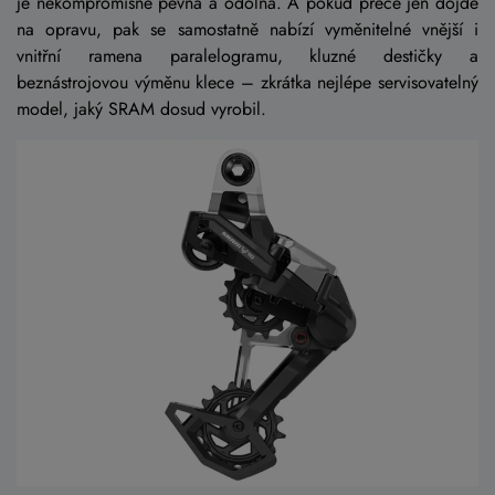
je nekompromisně pevná a odolná. A pokud přece jen dojde
na opravu, pak se samostatně nabízí vyměnitelné vnější i
vnitřní ramena paralelogramu, kluzné destičky a
beznástrojovou výměnu klece – zkrátka nejlépe servisovatelný
model, jaký SRAM dosud vyrobil.