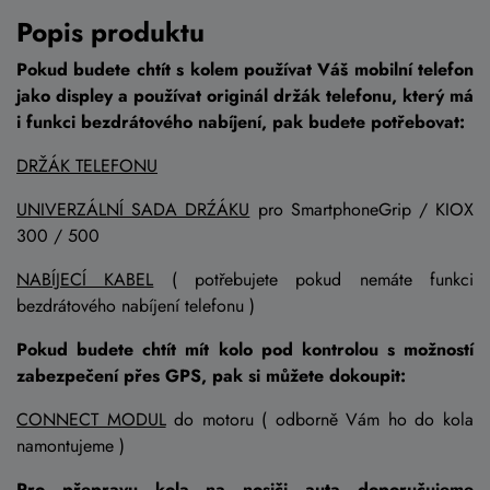
Popis produktu
Pokud budete chtít s kolem používat Váš mobilní telefon
jako displey a používat originál držák telefonu, který má
i funkci bezdrátového nabíjení, pak budete potřebovat:
DRŽÁK TELEFONU
UNIVERZÁLNÍ SADA DRŹÁKU
pro SmartphoneGrip / KIOX
300 / 500
NABÍJECÍ KABEL
( potřebujete pokud nemáte funkci
bezdrátového nabíjení telefonu )
Pokud budete chtít mít kolo pod kontrolou s možností
zabezpečení přes GPS, pak si můžete dokoupit:
CONNECT MODUL
do motoru ( odborně Vám ho do kola
namontujeme )
Pro přepravu kola na nosiči auta doporučujeme