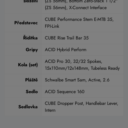
složení
(ZS 56mm), Bottom Zero-Stack 1 1/2"
(ZS 56mm), X-Connect Interface
CUBE Performance Stem E-MTB 35,
Představec
FPI-Link
Řídítka
CUBE Rise Trail Bar 35
Gripy
ACID Hybrid Perform
ACID Pro 30, 32/32 Spokes,
Kola (set)
15x110mm/12x148mm, Tubeless Ready
Pláště
Schwalbe Smart Sam, Active, 2.6
Sedlo
ACID Sequence 160
CUBE Dropper Post, Handlebar Lever,
Sedlovka
Intern