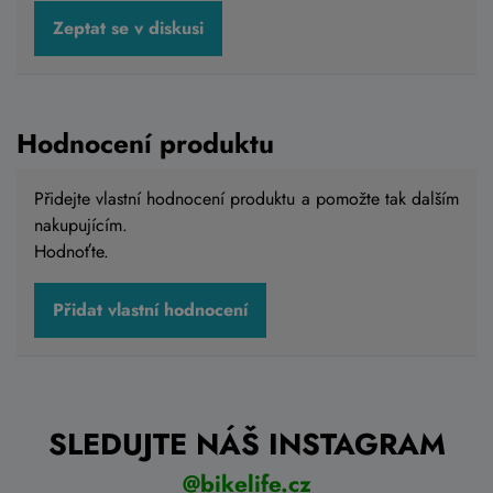
dámské elektrokolo Cube Reaction Hybrid
PRO 800 Easy Entry desertstone´n´driedherbs
Zeptat se v diskusi
2026
81 999 Kč
73 799 Kč
Skladem na prodejně
S - 15"
,
M-17"
,
L - 19"
Hodnocení produktu
Přidejte vlastní hodnocení produktu a pomožte tak dalším
Detail
nakupujícím.
Hodnoťte.
Přidat vlastní hodnocení
SLEDUJTE NÁŠ INSTAGRAM
@bikelife.cz