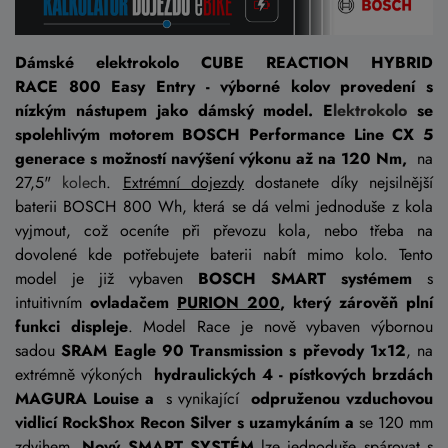
Dámské elektrokolo CUBE REACTION HYBRID
RACE 800 Easy Entry - výborné kolov provedení s
nízkým nástupem jako dámský model.
E
lektrokolo
se
spolehlivým motorem BOSCH Performance Line CX 5
generace s možností navýšení výkonu až na 120 Nm,
na
27,5"
kolec
h.
Extrémní dojezdy
dostanete díky nejsilnější
baterii BOSCH 800 Wh, která se dá velmi jednoduše z kola
vyjmout, což oceníte při převozu kola, nebo třeba na
dovolené kde potřebujete baterii nabít mimo kolo.
Tento
model je již vybaven
BOSCH SMART systémem
s
intuitivním
ovladačem
PURION 200
, který zárověň plní
funkci displeje
. Model Race je nově vybaven výbornou
sadou
SRAM Eagle 90 Transmission
s převody 1x12
, na
extrémně výkoných
hydraulických 4 - pístkových brzdách
MAGURA Louise a
s vynikající
odpruženou vzduchovou
vidlicí RockShox Recon Silver s uzamykáním a
se 120 mm
zdvihem.
Nový SMART SYSTÉM
lze jednoduše spárovat s