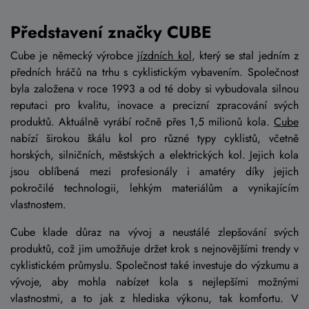
Představení značky CUBE
Cube je německý výrobce
jízdních kol
, který se stal jedním z
předních hráčů na trhu s cyklistickým vybavením. Společnost
byla založena v roce 1993 a od té doby si vybudovala silnou
reputaci pro kvalitu, inovace a precizní zpracování svých
produktů. Aktuálně vyrábí ročně přes 1,5 milionů kola.
Cube
nabízí širokou škálu kol pro různé typy cyklistů, včetně
horských, silničních, městských a elektrických kol. Jejich kola
jsou oblíbená mezi profesionály i amatéry díky jejich
pokročilé technologii, lehkým materiálům a vynikajícím
vlastnostem.
Cube klade důraz na vývoj a neustálé zlepšování svých
produktů, což jim umožňuje držet krok s nejnovějšími trendy v
cyklistickém průmyslu. Společnost také investuje do výzkumu a
vývoje, aby mohla nabízet kola s nejlepšími možnými
vlastnostmi, a to jak z hlediska výkonu, tak komfortu. V