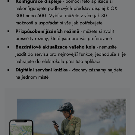
Konfigurace displeje
- pomocí této aplikace si
nakonfigurujete podle svých představ displej KIOX
300 nebo 500. Vybírat můžete z více jak 30
možností a uspořádat si vše jak potřebujete
Přizpůsobení jízdních režimů
- můžete si zvolit
přesně ty režimy, které jsou pro vás preferované
Bezdrátové aktualizace vašeho kola
- nemusíte
jezdit do servisu pro nejnovější funkce, jednoduše si je
nahrajete do elektrokola přes tuto aplikaci
Digitální servisní knížka
- všechny záznamy najdete
na jednom místě