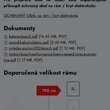
přikoupit ochranný obal na rám / kryt elektrokola:
OCHRANNÝ OBAL na rám / kryt elektrokola
Dokumenty
baterie-bosch.pdf
[14.43 MB, PDF]
navod-k-akumulatoru.pdf
[3.45 MB, PDF]
ovladac-purion-200-bosch.pdf
[1.12 MB, PDF]
motory-bosch-performance-line-cx-speed-cxrace-cargo-
line.pdf
[1.17 MB, PDF]
Doporučená velikost rámu
XL
L