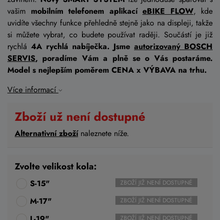
vašim
mobilním telefonem aplikací
eBIKE FLOW
, kde
uvidíte všechny funkce přehledně stejně jako na displeji, takže
si můžete vybrat, co budete používat raději. Součástí je již
rychlá
4
A rychlá nabíječka. Jsme
autorizovaný BOSCH
SERVIS
, poradíme Vám a plně se o Vás postaráme.
Model s nejlepším poměrem CENA x VÝBAVA na trhu.
Více informací
Zboží už není dostupné
Alternativní zboží
naleznete níže.
Zvolte velikost kola:
S-15"
ZBOŽÍ JIŽ NENÍ DOSTUPNÉ
M-17"
ZBOŽÍ JIŽ NENÍ DOSTUPNÉ
L-19"
ZBOŽÍ JIŽ NENÍ DOSTUPNÉ