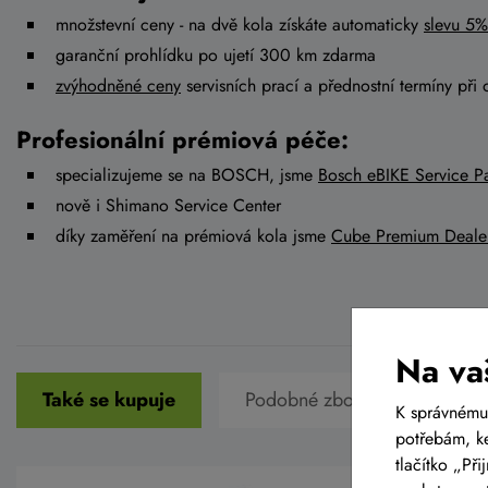
množstevní ceny - na dvě kola získáte automaticky
slevu 5%
garanční prohlídku po ujetí 300 km zdarma
zvýhodněné ceny
servisních prací a přednostní termíny při 
Profesionální prémiová péče:
specializujeme se na BOSCH, jsme
Bosch eBIKE Service Pa
nově i Shimano Service Center
díky zaměření na prémiová kola jsme
Cube Premium Deale
Na va
Také se kupuje
Podobné zboží v této cenové 
K správnému
potřebám, ke
tlačítko „Př