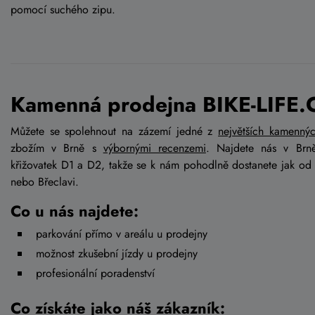
pomocí suchého zipu.
Kamenná prodejna BIKE-LIFE.
Můžete se spolehnout na zázemí jedné z
největších kamenný
zbožím v Brně s
výbornými recenzemi
. Najdete nás v Brn
křižovatek D1 a D2, takže se k nám pohodlně dostanete jak od
nebo Břeclavi.
Co u nás najdete:
parkování přímo v areálu u prodejny
možnost zkušební jízdy u prodejny
profesionální poradenství
Co získáte jako náš zákazník: