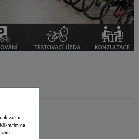
ánek vašim
Kliknutím na
y vám