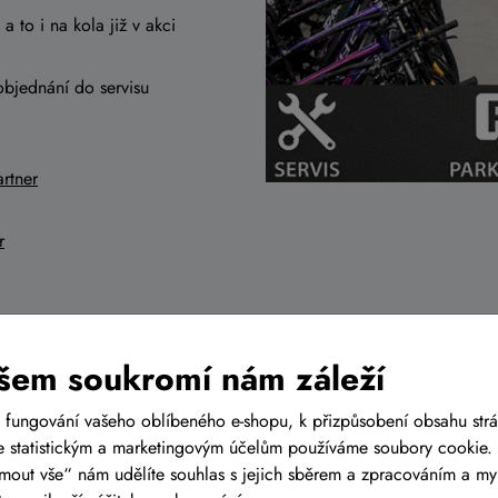
a to i na kola již v akci
objednání do servisu
rtner
r
šem soukromí nám záleží
relaci
 fungování vašeho oblíbeného e-shopu, k přizpůsobení obsahu str
 statistickým a marketingovým účelům používáme soubory cookie. 
ijmout vše“ nám udělíte souhlas s jejich sběrem a zpracováním a m