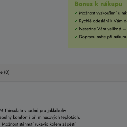
Bonus k nákupu
Možnost vyzkoušení u ná
Rychlé odeslání k Vám 
Nesedne Vám velikost –
Dopravu máte při náku
e (0)
 3M Thinsulate vhodné pro jakkékoliv
epelný komfort i při minusových teplotách.
. Možnost stáhnutí rukavic kolem zápěstí