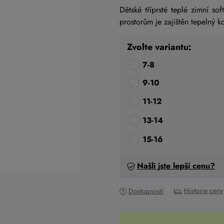
Dětské tříprsté teplé zimní so
prostorům je zajištěn tepelný k
Zvolte variantu:
7-8
9-10
11-12
13-14
15-16
Našli jste lepší cenu?
Historie ceny
Dostupnosti