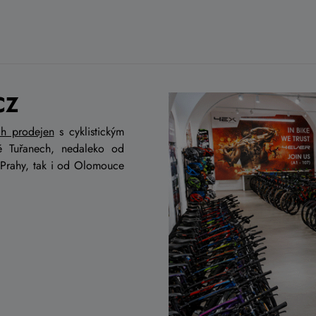
CZ
ch prodejen
s cyklistickým
ě Tuřanech, nedaleko od
 Prahy, tak i od Olomouce