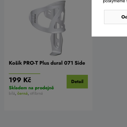
poskytneme t
Od
Košík PRO-T Plus dural 071 Side
199 Kč
Detail
Skladem na prodejně
bílá
,
černá
,
stříbrná
AKCE -10%
AKCE -10%