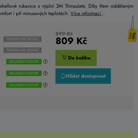
ftshellové rukavice s výplní 3M Thinsulate. Díky třem odděleným
omfort i při minusových teplotách.
Více informací
899 Kč
10%
809
Kč
TERMÍN NA DOTAZ
TERMÍN NA DOTAZ
Do košíku
SKLADEM ESHOP
SKLADEM ESHOP
Hlídat dostupnost
SKLADEM ESHOP