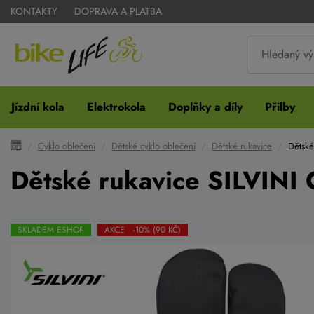
KONTAKTY
DOPRAVA A PLATBA
Jízdní kola
Elektrokola
Doplňky a díly
Přilby
Cyklo oblečení
Dětské cyklo oblečení
Dětské rukavice
Dětské
Dětské rukavice SILVINI
SKLADEM ESHOP
AKCE -10% (90 KČ)