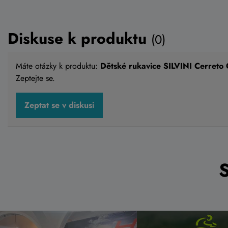
Diskuse k produktu
(0)
Máte otázky k produktu:
Dětské rukavice SILVINI Cerret
Zeptejte se.
Zeptat se v diskusi
Dětské rukavice SILVINI Cerreto
Dětské ru
CA2129
CA2134
899 Kč
799 Kč
Detail
809 Kč
719 Kč
Skladem eshop
Skladem e
7-8
,
9-10
,
11-12
,
13-14
,
15-16
13-14
,
15-16