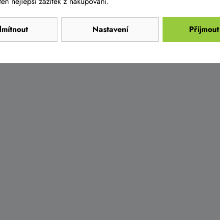
en nejlepší zážitek z nakupování.
mítnout
Nastavení
Přijmout
AKCE -10%