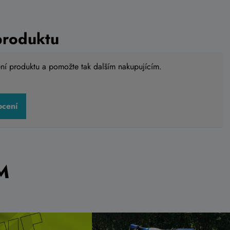
produktu
ení produktu a pomožte tak dalším nakupujícím.
ocení
I Ortles
Dětské cyklistické rukavice Silvini
CA2433 Gaioni blush-green
299 Kč
Detail
Detail
Skladem na prodejně
5-6
,
7-8
,
9-10
,
11-12
,
13-14
,
15-16
M