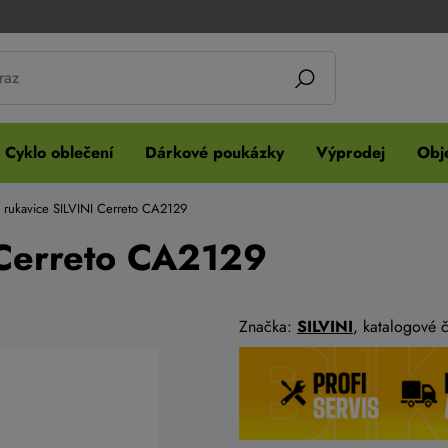
Cyklo oblečení
Dárkové poukázky
Výprodej
Obje
 rukavice SILVINI Cerreto CA2129
 Cerreto CA2129
Značka:
SILVINI
, katalogové 