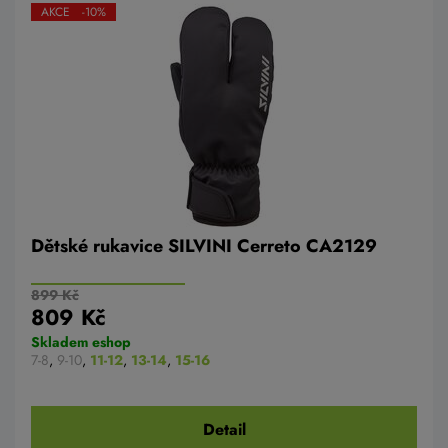
AKCE -10%
Dětské rukavice SILVINI Cerreto CA2129
899 Kč
809 Kč
Skladem eshop
7-8
,
9-10
,
11-12
,
13-14
,
15-16
Detail