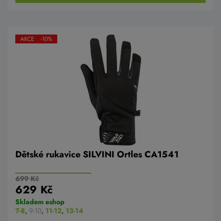
AKCE -10%
Dětské rukavice SILVINI Ortles CA1541
699 Kč
629 Kč
Skladem eshop
7-8
,
9-10
,
11-12
,
13-14