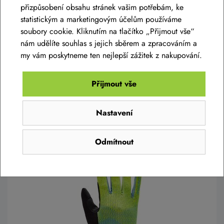
přizpůsobení obsahu stránek vašim potřebám, ke
Cyklistické rukavice R2 VOSKA ATR08Z
statistickým a marketingovým účelům používáme
soubory cookie. Kliknutím na tlačítko „Přijmout vše“
199 Kč
nám udělíte souhlas s jejich sběrem a zpracováním a
Termín na dotaz
my vám poskytneme ten nejlepší zážitek z nakupování.
3
,
4
Přijmout vše
Detail
Nastavení
Odmítnout