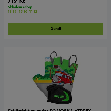
719 Kč
Skladem eshop
13-14
,
15-16
,
11-12
Detail
Cyklistické rukavice R2 VOSKA ATR08Y