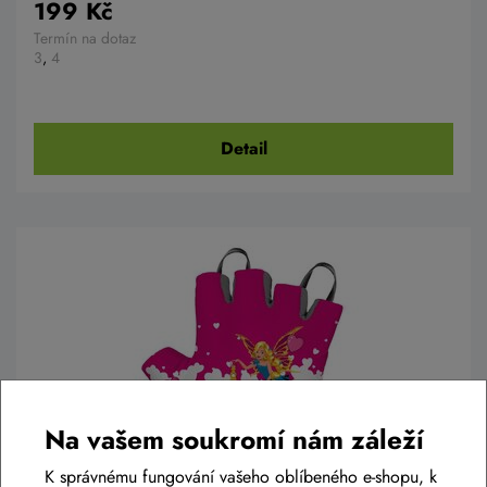
199 Kč
Termín na dotaz
3
,
4
Detail
Na vašem soukromí nám záleží
K správnému fungování vašeho oblíbeného e-shopu, k