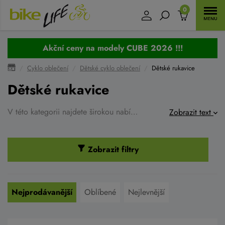
0
Akční ceny na modely CUBE 2026 !!!
Cyklo oblečení
Dětské cyklo oblečení
Dětské rukavice
Dětské rukavice
V této kategorii najdete širokou nabídku dětských cyklo rukavice i rukavive pro zimní sportování.
Zobrazit text
Zobrazit filtry
Nejprodávanější
Oblíbené
Nejlevnější