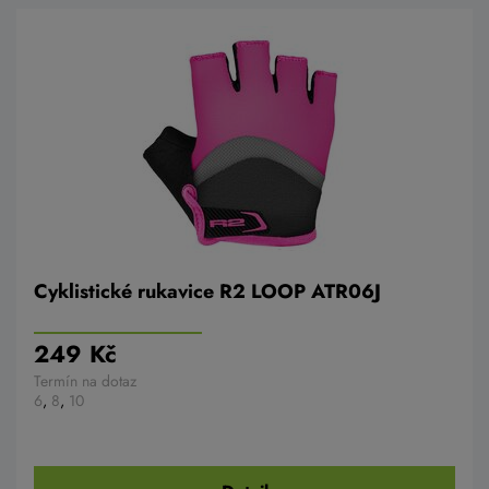
Cyklistické rukavice R2 LOOP ATR06J
249 Kč
Termín na dotaz
6
,
8
,
10