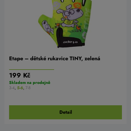
Etape – dětské rukavice TINY, zelená
199 Kč
Skladem na prodejně
3-4
,
5-6
,
7-8
Detail