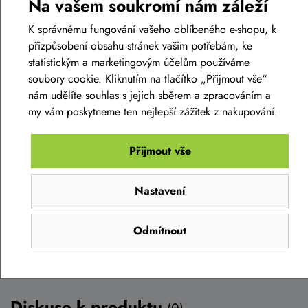
Na vašem soukromí nám záleží
K správnému fungování vašeho oblíbeného e-shopu, k
přizpůsobení obsahu stránek vašim potřebám, ke
statistickým a marketingovým účelům používáme
Dámský dres SILVINI Valfura WD2204
soubory cookie. Kliknutím na tlačítko „Přijmout vše“
nám udělíte souhlas s jejich sběrem a zpracováním a
2 590 Kč
1 690 Kč
my vám poskytneme ten nejlepší zážitek z nakupování.
Skladem eshop
XS
,
S
,
M
,
L
,
XL
Přijmout vše
Detail
Nastavení
Odmítnout
Diskuse k produktu