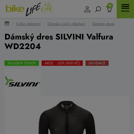
0
Cyklo oblečení
Dámské cyklo oblečení
Dámské dresy
Dámský dres SILVINI Valfura
WD2204
SKLADEM ESHOP
AKCE -35% (900 KČ)
LIKVIDACE