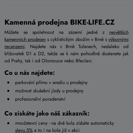
Kamenná prodejna BIKE-LIFE.CZ
Můžete se spolehnout na zázemí jedné z
největších
kamenných prodejen
s cyklistickým zbožím v Brně s
výbornými
recenzemi
. Najdete nás v Brně Tuřanech, nedaleko od
křižovatek D1 a D2, takže se k nám pohodlně dostanete jak
od Prahy, tak i od Olomouce nebo Břeclavi.
Co u nás najdete:
parkování přímo v areálu u prodejny
možnost zkušební jízdy u prodejny
profesionální poradenství
Co získáte jako náš zákazník:
množstevní ceny - na dvě kola získáte automaticky
slevu 5%
a to i na kola již v akci