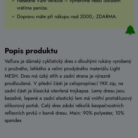
Nesedne Vám velikost – vyměníme nebo obratem
vrátíme peníze.
Dopravu máte při nákupu nad 2000,- ZDARMA.
Popis produktu
Valfura je dámský cyklistický dres s dlouhými rukávy vyrobený
z pružného, lehkého a velmi prodyšného materiálu Light
MESH. Dres má úzký střih a zadní strana je výrazně
prodloužená. V přední části je celopropínací YKK zip, na
zadní části je klasická otevřená trojkapsa. Lemy dresu jsou
bezešvé, lepené a zadní elastický lem má vnitřní protiskluzový
silikonový potisk. Celý dres zdobí několik bezpečnostních
reflexních prvků v barvě dresu. Main: 90% polyester, 10%
spandex