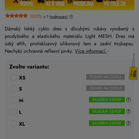
100%
z 1
hodnocení
Dámský lehký cyklo dres s dlouhými rukávy vyrobený z
prodyšného a elastického materiálu Light MESH. Dres má
úzký střih, protiskluzový silikonový lem a zadní trojkapsu.
Nechybí ochranné reflexní prvky.
Více informací
Zvolte variantu:
35%
XS
TERMÍN NA DOTAZ
S
TERMÍN NA DOTAZ
M
SKLADEM ESHOP
L
SKLADEM ESHOP
XL
SKLADEM ESHOP