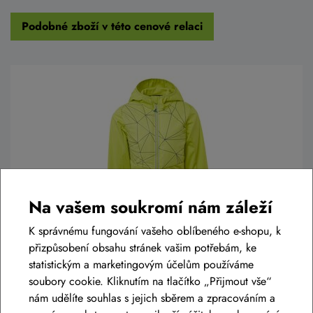
Podobné zboží v této cenové relaci
Na vašem soukromí nám záleží
K správnému fungování vašeho oblíbeného e-shopu, k
Dětská softshellová bunda SILVINI Rognoza
přizpůsobení obsahu stránek vašim potřebám, ke
CJ1719
statistickým a marketingovým účelům používáme
soubory cookie. Kliknutím na tlačítko „Přijmout vše“
2 190 Kč
nám udělíte souhlas s jejich sběrem a zpracováním a
Skladem eshop