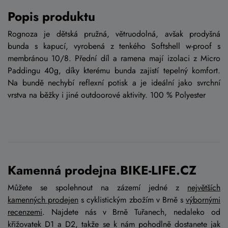
Popis produktu
Rognoza je dětská pružná, větruodolná, avšak prodyšná
bunda s kapucí, vyrobená z tenkého Softshell w-proof s
membránou 10/8. Přední díl a ramena mají izolaci z Micro
Paddingu 40g, díky kterému bunda zajistí tepelný komfort.
Na bundě nechybí reflexní potisk a je ideální jako svrchní
vrstva na běžky i jiné outdoorové aktivity. 100 % Polyester
Kamenná prodejna BIKE-LIFE.CZ
Můžete se spolehnout na zázemí jedné z
největších
kamenných prodejen
s cyklistickým zbožím v Brně s
výbornými
recenzemi
. Najdete nás v Brně Tuřanech, nedaleko od
křižovatek D1 a D2, takže se k nám pohodlně dostanete jak