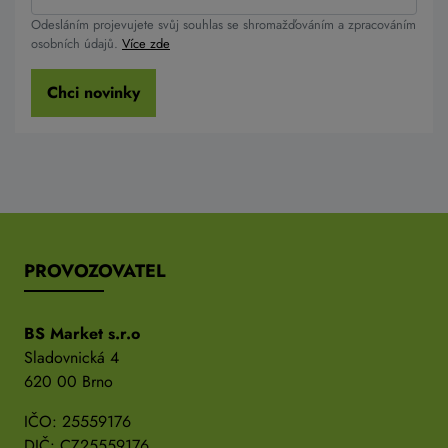
Odesláním projevujete svůj souhlas se shromažďováním a zpracováním
osobních údajů.
Více zde
Chci novinky
PROVOZOVATEL
BS Market s.r.o
Sladovnická 4
620 00 Brno
IČO: 25559176
DIČ: CZ25559176