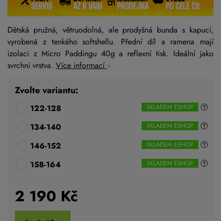
Dětská pružná, větruodolná, ale prodyšná bunda s kapucí,
vyrobená z tenkého softshellu. Přední díl a ramena mají
izolaci z Micro Paddingu 40g a reflexní tisk. Ideální jako
svrchní vrstva.
Více informací
Zvolte variantu:
122-128
SKLADEM ESHOP
134-140
SKLADEM ESHOP
146-152
SKLADEM ESHOP
158-164
SKLADEM ESHOP
2 190
Kč