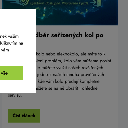
Osobní odběr seřízených kol po
ánek vašim
celé ČR
Kliknutím na
y vám
Chcete koupit kolo nebo elektrokolo, ale máte to k
nám daleko? Není problém, kolo vám můžeme poslat
přímo domů, ale můžete využít našich rozšířených
 vše
služeb a využít jedno z našich mnoha prověřených
výdejních míst, kde vám kolo předají kompletně
připravené a můžete se na ně obrátit i ohledně
servisu.
Číst článek