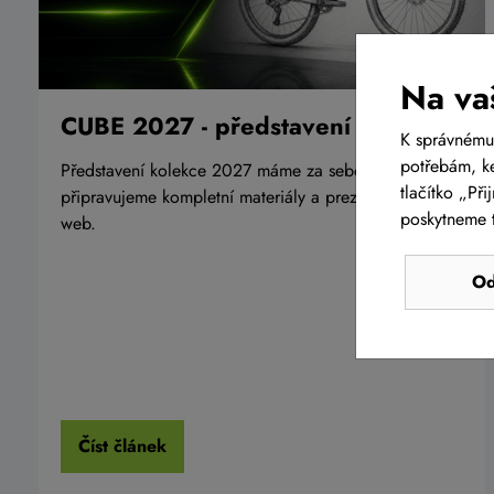
Na va
CUBE 2027 - představení kolekce
K správnému
potřebám, ke
Představení kolekce 2027 máme za sebou, nyní
tlačítko „Př
připravujeme kompletní materiály a prezentaci na
poskytneme t
web.
Od
Číst článek