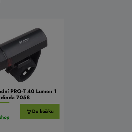
řední PRO-T 40 Lumen 1
 dioda 7058
Do košíku
shop