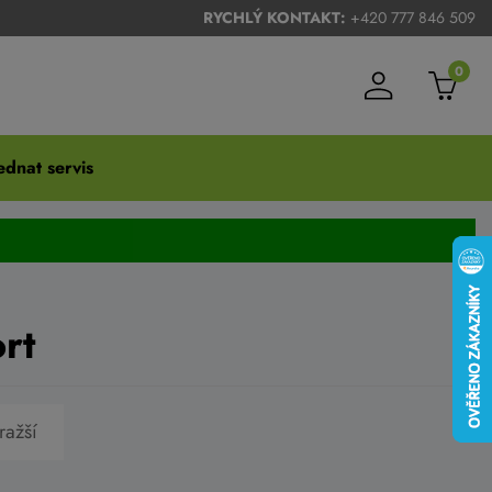
RYCHLÝ KONTAKT:
+420 777 846 509
0
dnat servis
rt
ražší