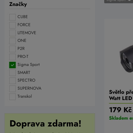
Značky
CUBE
FORCE
LITEMOVE
ONE
P2R
PRO-T
Sigma Sport
SMART
SPECTRO
SUPERNOVA
Světlo p
Transkol
Watt LED
179 Kč
Skladem e
Doprava zdarma!