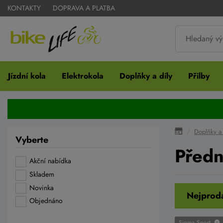
KONTAKTY
DOPRAVA A PLATBA
Jízdní kola
Elektrokola
Doplňky a díly
Přilby
Doplňky a 
Vyberte
Předn
Akční nabídka
Skladem
Novinka
Nejprodá
Objednáno
Sigma Sport