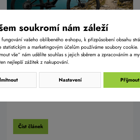
šem soukromí nám záleží
Představení elektrokol AMFLOW s
 fungování vašeho oblíbeného e-shopu, k přizpůsobení obsahu str
motory AVINOX
 statistickým a marketingovým účelům používáme soubory cookie. 
ijmout vše“ nám udělíte souhlas s jejich sběrem a zpracováním a m
Do naší nabídky jsme zařadili novou prestižní značku
en nejlepší zážitek z nakupování.
elektrokol AMFLOW, která je osazená kromě
spolehlivých a prověřených komponentů také novými
motory AVINOX s brutální sílou a výkonem. Pojďme
mítnout
Nastavení
Přijmout
se na to podívat blíž.
Číst článek