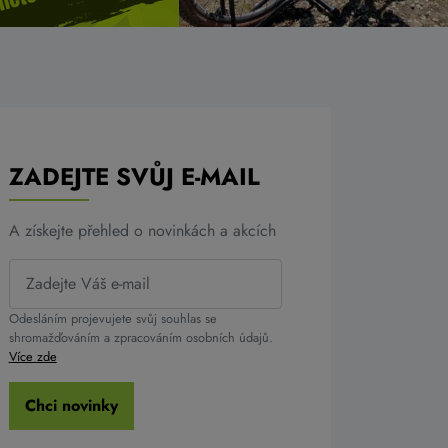
ZADEJTE SVŮJ E-MAIL
A získejte přehled o novinkách a akcích
Odesláním projevujete svůj souhlas se
shromažďováním a zpracováním osobních údajů.
Více zde
Chci novinky