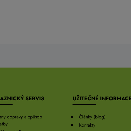
AZNICKÝ SERVIS
UŽITEČNÉ INFORMAC
eny dopravy a způsob
Články (blog)
atby
Kontakty