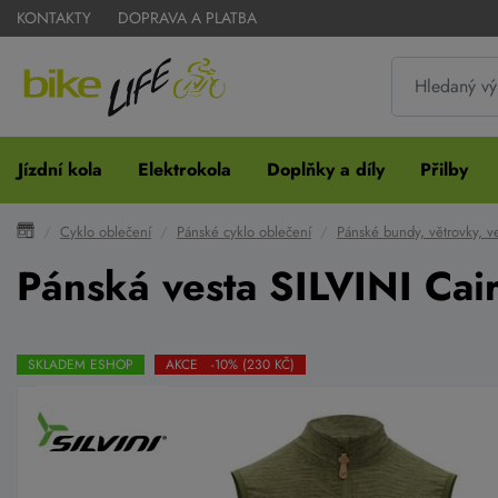
KONTAKTY
DOPRAVA A PLATBA
Jízdní kola
Elektrokola
Doplňky a díly
Přilby
Cyklo oblečení
Pánské cyklo oblečení
Pánské bundy, větrovky, v
Pánská vesta SILVINI Cai
SKLADEM ESHOP
AKCE -10% (230 KČ)