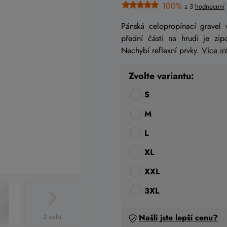
100%
z 3
hodnocení
Pánská celopropínací gravel
přední části na hrudi je zi
Nechybí reflexní prvky.
Více i
Zvolte variantu:
S
M
L
XL
XXL
3XL
Našli jste lepší cenu?
2 další