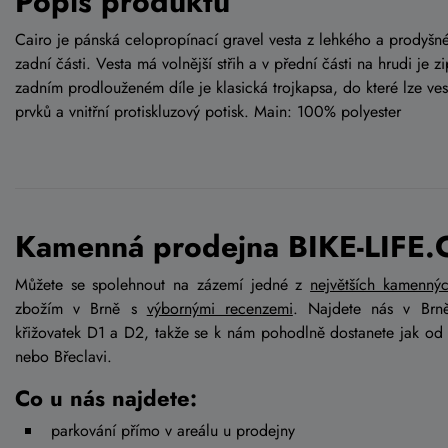
Popis produktu
Cairo je pánská celopropínací gravel vesta z lehkého a prodyš
zadní části. Vesta má volnější střih a v přední části na hrudi j
zadním prodlouženém díle je klasická trojkapsa, do které lze ves
prvků a vnitřní protiskluzový potisk. Main: 100% polyester
Kamenná prodejna BIKE-LIFE.
Můžete se spolehnout na zázemí jedné z
největších kamenný
zbožím v Brně s
výbornými recenzemi
. Najdete nás v Brn
křižovatek D1 a D2, takže se k nám pohodlně dostanete jak od
nebo Břeclavi.
Co u nás najdete:
parkování přímo v areálu u prodejny