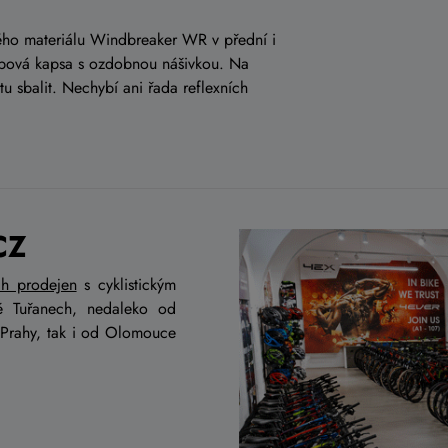
ného materiálu Windbreaker WR v přední i
e zipová kapsa s ozdobnou nášivkou. Na
tu sbalit. Nechybí ani řada reflexních
CZ
ch prodejen
s cyklistickým
ě Tuřanech, nedaleko od
 Prahy, tak i od Olomouce