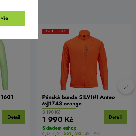
 vše
AKCE -38%
J1601
Pánská bunda SILVINI Anteo
MJ1743 orange
3 190 Kč
Detail
Detail
1 990 Kč
Skladem eshop
S
,
M
,
L
,
XL
,
XXL
,
3XL
,
4XL
,
5XL
,