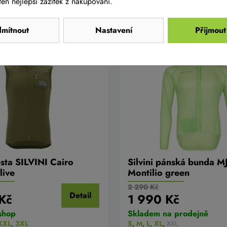
en nejlepší zážitek z nakupování.
mítnout
Nastavení
Přijmout
NOVINKA
AKCE -13%
sta SILVINI Cairo
Silvini pánská bunda M
live
Montilio green
2 290 Kč
Detail
Kč
1 990 Kč
shop
Skladem na prodejně
XXL
,
3XL
S
,
M
,
L
,
XL
,
XXL