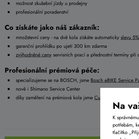
možnost zkušební jízdy u prodejny
profesionální poradenství
Co získáte jako náš zákazník:
množstevní ceny - na dvě kola získáte automaticky
slevu 5%
garanční prohlídku po ujetí 300 km zdarma
zvýhodněné ceny
servisních prací a přednostní termíny při 
Profesionální prémiová péče:
specializujeme se na BOSCH, jsme
Bosch eBIKE Service Pa
nově i Shimano Service Center
díky zaměření na prémiová kola jsme
Cube Premium Deale
Na va
K správnému
potřebám, ke
tlačítko „Př