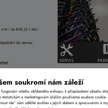
a to i na kola již v akci
objednání do servisu
rtner
r
šem soukromí nám záleží
 fungování vašeho oblíbeného e-shopu, k přizpůsobení obsahu str
 statistickým a marketingovým účelům používáme soubory cookie. 
ijmout vše“ nám udělíte souhlas s jejich sběrem a zpracováním a m