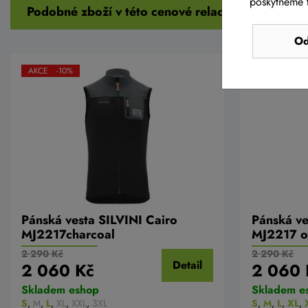
poskytneme t
Podobné zboží v této cenové relaci
Od
AKCE -10%
AKCE -10%
Pánská vesta SILVINI Cairo
Pánská ve
MJ2217charcoal
MJ2217 o
2 290 Kč
2 290 Kč
Detail
2 060 Kč
2 060 
Skladem eshop
Skladem e
S
,
M
,
L
,
XL
,
XXL
,
3XL
S
,
M
,
L
,
XL
,