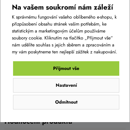
Na vašem soukromí nám záleží
K správnému fungování vašeho oblíbeného e-shopu, k
přizpůsobení obsahu stránek vašim potřebám, ke
statistickým a marketingovým účelům používáme
soubory cookie. Kliknutím na tlačítko „Přijmout vše“
nám udělíte souhlas s jejich sběrem a zpracováním a
Diskuse k produktu
(0)
my vám poskytneme ten nejlepší zážitek z nakupování.
Máte otázky k produktu:
Duše 12 1/2x1.75x2 1/4
Přijmout vše
AV, 90°
?
Zeptejte se.
Nastavení
Duše PRO-T Plus 20x1,75 (47/54-406) AV
Zeptat se v diskusi
Odmítnout
129 Kč
Skladem eshop
Hodnocení produktu