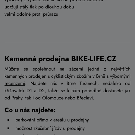
udržují stálý tlak po dlouhou dobu
velmi odolné proti průrazu
Kamenná prodejna BIKE-LIFE.CZ
Můžete se spolehnout na zázemí jedné z
největších
kamenných prodejen
s cyklistickým zbožím v Brně s
výbornými
recenzemi
. Najdete nás v Brně Tuřanech, nedaleko od
křižovatek D1 a D2, takže se k nám pohodlně dostanete jak
od Prahy, tak i od Olomouce nebo Břeclavi.
Co u nás najdete:
parkování přímo v areálu u prodejny
možnost zkušební jízdy u prodejny