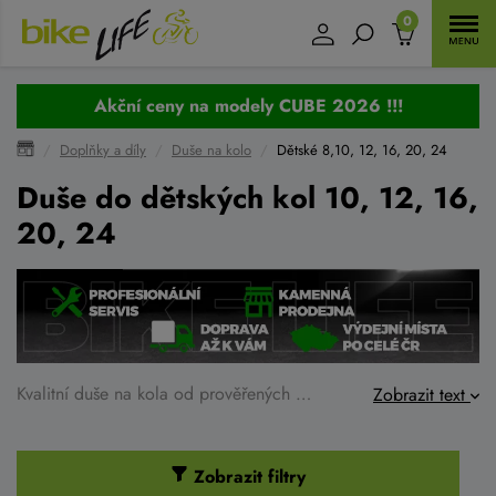
0
Akční ceny na modely CUBE 2026 !!!
Doplňky a díly
Duše na kolo
Dětské 8,10, 12, 16, 20, 24
Duše do dětských kol 10, 12, 16,
20, 24
Kvalitní duše na kola od prověřených výrobců pro bezpečnou jízdu.
Zobrazit text
Zobrazit filtry