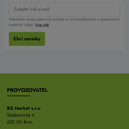
Odesláním projevujete svůj souhlas se shromažďováním a zpracováním
osobních údajů.
Více zde
Chci novinky
PROVOZOVATEL
BS Market s.r.o
Sladovnická 4
620 00 Brno