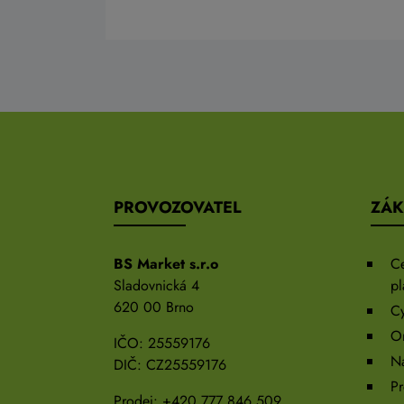
PROVOZOVATEL
ZÁK
BS Market s.r.o
C
Sladovnická 4
pl
620 00 Brno
Cy
On
IČO: 25559176
N
DIČ: CZ25559176
Pr
Prodej:
+420 777 846 509