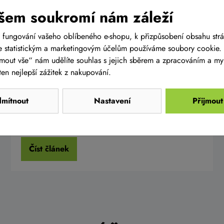
Představení elektrokol AMFLOW s
šem soukromí nám záleží
motory AVINOX
 fungování vašeho oblíbeného e-shopu, k přizpůsobení obsahu str
Do naší nabídky jsme zařadili novou prestižní značku
 statistickým a marketingovým účelům používáme soubory cookie. 
elektrokol AMFLOW, která je osazená kromě
ijmout vše“ nám udělíte souhlas s jejich sběrem a zpracováním a m
spolehlivých a prověřených komponentů také novými
en nejlepší zážitek z nakupování.
motory AVINOX s brutální sílou a výkonem. Pojďme
se na to podívat blíž.
mítnout
Nastavení
Přijmout
Číst článek