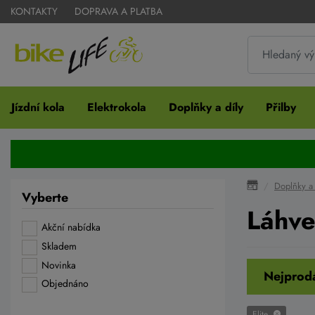
KONTAKTY
DOPRAVA A PLATBA
Jízdní kola
Elektrokola
Doplňky a díly
Přilby
Doplňky a 
Vyberte
Láhve
Akční nabídka
Skladem
Novinka
Nejprodá
Objednáno
Elite