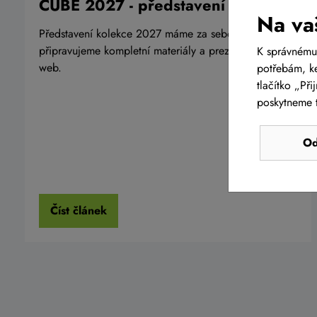
CUBE 2027 - představení kolekce
Na va
Představení kolekce 2027 máme za sebou, nyní
připravujeme kompletní materiály a prezentaci na
K správnému
web.
potřebám, ke
tlačítko „Př
poskytneme t
Od
Číst článek