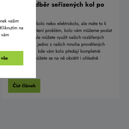
Osobní odběr seřízených kol po
celé ČR
ánek vašim
Chcete koupit kolo nebo elektrokolo, ale máte to k
Kliknutím na
nám daleko? Není problém, kolo vám můžeme poslat
y vám
přímo domů, ale můžete využít našich rozšířených
služeb a využít jedno z našich mnoha prověřených
výdejních míst, kde vám kolo předají kompletně
 vše
připravené a můžete se na ně obrátit i ohledně
servisu.
Číst článek