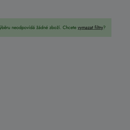
ýběru neodpovídá žádné zboží. Chcete
vymazat filtry
?