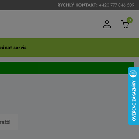
RYCHLÝ KONTAKT:
+420 777 846 509
0
dnat servis
ražší