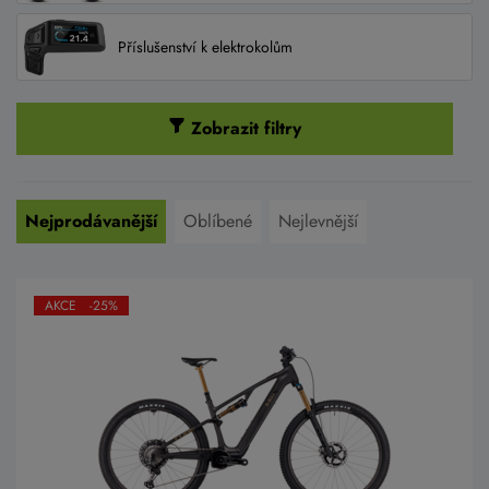
Příslušenství k elektrokolům
Zobrazit filtry
Nejprodávanější
Oblíbené
Nejlevnější
AKCE -25%