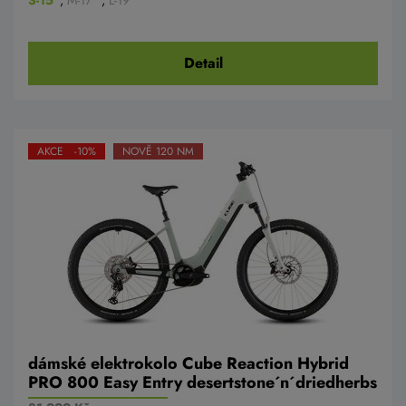
S-15"
,
M-17"
,
L-19"
Detail
AKCE -10%
NOVĚ 120 NM
dámské elektrokolo Cube Reaction Hybrid
PRO 800 Easy Entry desertstone´n´driedherbs
2026