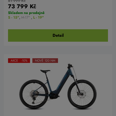
81 999 Kč
73 799 Kč
Skladem na prodejně
S - 15"
,
M-17"
,
L - 19"
Detail
AKCE -10%
NOVĚ 120 NM