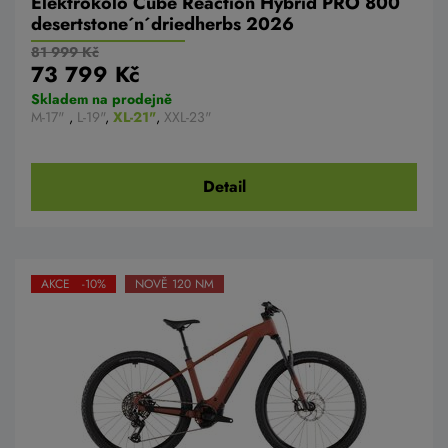
Elektrokolo Cube Reaction Hybrid PRO 800
desertstone´n´driedherbs 2026
81 999 Kč
73 799 Kč
Skladem na prodejně
M-17"
,
L-19"
,
XL-21"
,
XXL-23"
Detail
AKCE -10%
NOVĚ 120 NM