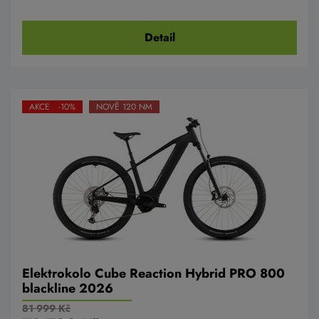
Detail
AKCE -10%
NOVĚ 120 NM
Elektrokolo Cube Reaction Hybrid PRO 800
blackline 2026
81 999 Kč