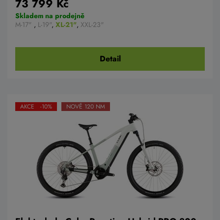
73 799 Kč
Skladem na prodejně
M-17"
,
L-19"
,
XL-21"
,
XXL-23"
Detail
AKCE -10%
NOVĚ 120 NM