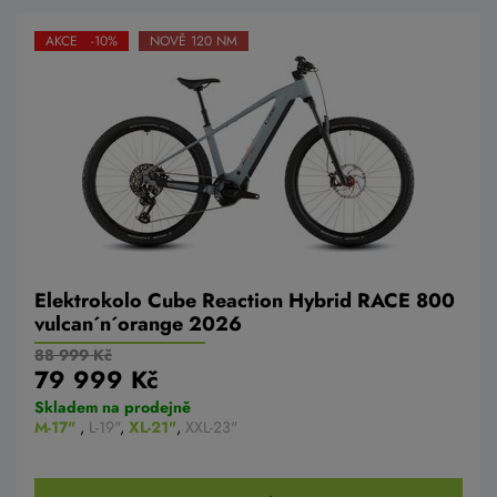
AKCE -10%
NOVĚ 120 NM
Elektrokolo Cube Reaction Hybrid RACE 800
vulcan´n´orange 2026
88 999 Kč
79 999 Kč
Skladem na prodejně
M-17"
,
L-19"
,
XL-21"
,
XXL-23"