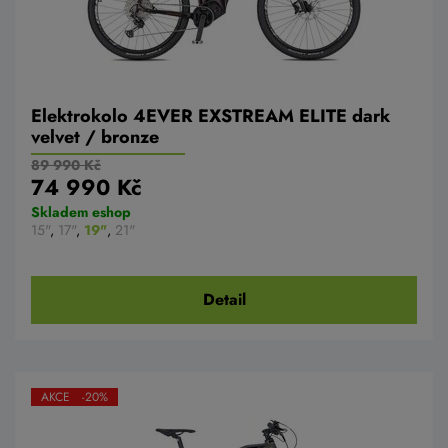
Elektrokolo 4EVER EXSTREAM ELITE dark
velvet / bronze
89 990 Kč
74 990 Kč
Skladem eshop
15"
,
17"
,
19"
,
21"
Detail
AKCE -20%