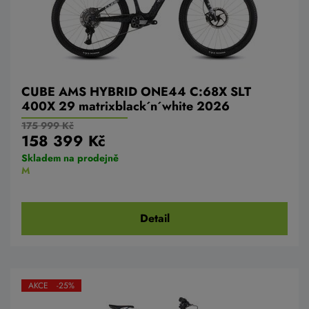
CUBE AMS HYBRID ONE44 C:68X SLT
400X 29 matrixblack´n´white 2026
175 999 Kč
158 399 Kč
Skladem na prodejně
M
Detail
AKCE -25%