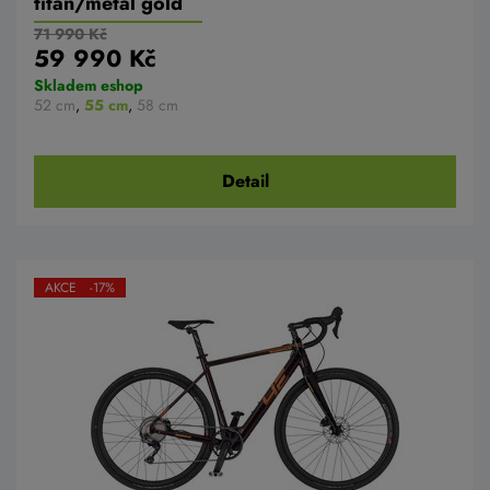
titan/metal gold
71 990 Kč
59 990 Kč
Skladem eshop
52 cm
,
55 cm
,
58 cm
Detail
AKCE -17%