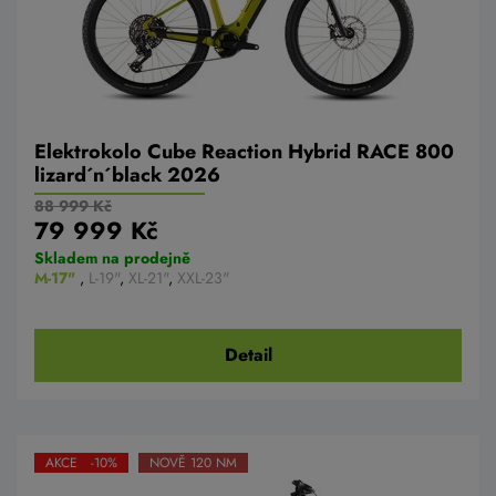
Elektrokolo Cube Reaction Hybrid RACE 800
lizard´n´black 2026
88 999 Kč
79 999 Kč
Skladem na prodejně
M-17"
,
L-19"
,
XL-21"
,
XXL-23"
Detail
AKCE -10%
NOVĚ 120 NM