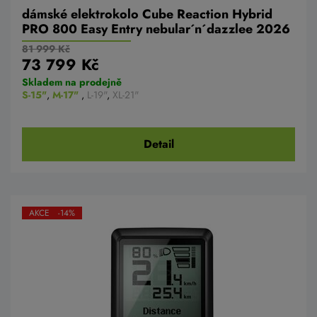
dámské elektrokolo Cube Reaction Hybrid
PRO 800 Easy Entry nebular´n´dazzlee 2026
81 999 Kč
73 799 Kč
Skladem na prodejně
S-15"
,
M-17"
,
L-19"
,
XL-21"
Detail
AKCE -14%