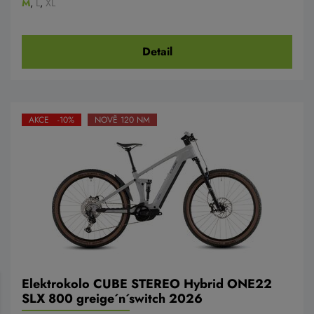
M
,
L
,
XL
Detail
AKCE -10%
NOVĚ 120 NM
Elektrokolo CUBE STEREO Hybrid ONE22
SLX 800 greige´n´switch 2026