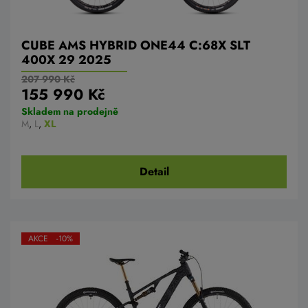
CUBE AMS HYBRID ONE44 C:68X SLT
400X 29 2025
207 990 Kč
155 990 Kč
Skladem na prodejně
M
,
L
,
XL
Detail
AKCE -10%