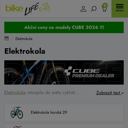
0
Akční ceny na modely CUBE 2026 !!!
Elektrokola
Elektrokola
Elektrokola
vstoupila do světa cyklistiky jako něco, co mělo změnit způsob, jakým lidi jezdí na kole. A to se povedlo dokonale. Elektrokola vám zkrátka přinesou svobodnou jízdu bez kompromisů. Zdaleka už to není jen výbava seniorů, ale postupně si to nachází své uplatnění i u sportovců a u všech, co chtějí jezdit častěji, dál a s větší lehkostí. Jak rozdělit elektrokola, jaké motory doporučujeme mít ve výbavě vašeho elektrokola a na co si dát pozor?
Zobrazit text
Elektrokola horská 29