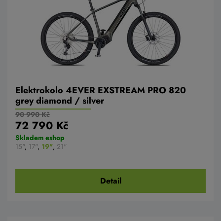
Elektrokolo 4EVER EXSTREAM PRO 820
grey diamond / silver
90 990 Kč
72 790 Kč
Skladem eshop
15"
,
17"
,
19"
,
21"
Detail