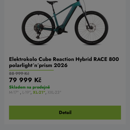
Elektrokolo Cube Reaction Hybrid RACE 800
polarlight´n´prism 2026
88 999 Kč
79 999 Kč
Skladem na prodejně
M-17"
,
L-19"
,
XL-21"
,
XXL-23"
Detail