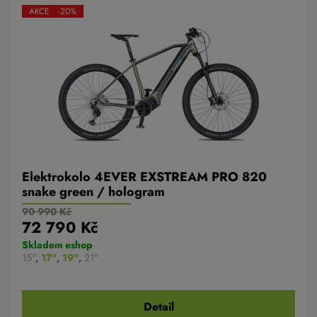
AKCE -20%
Elektrokolo 4EVER EXSTREAM PRO 820
snake green / hologram
90 990 Kč
72 790 Kč
Skladem eshop
15"
,
17"
,
19"
,
21"
Detail