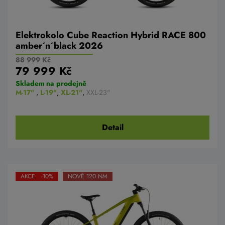
Elektrokolo Cube Reaction Hybrid RACE 800
amber´n´black 2026
88 999 Kč
79 999 Kč
Skladem na prodejně
M-17"
,
L-19"
,
XL-21"
,
XXL-23"
Detail
AKCE -10%
NOVĚ 120 NM