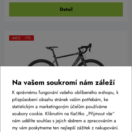
Detail
AKCE -17%
Na vašem soukromí nám záleží
K správnému fungování vašeho oblíbeného e-shopu, k
přizpůsobení obsahu stránek vašim potřebám, ke
statistickým a marketingovým účelům používáme
Elektrokolo 4EVER ENGRAVE PRO
titan/hologram
soubory cookie. Kliknutím na tlačítko „Přijmout vše“
nám udělíte souhlas s jejich sběrem a zpracováním a
71 990 Kč
59 990 Kč
my vám poskytneme ten nejlepší zážitek z nakupování.