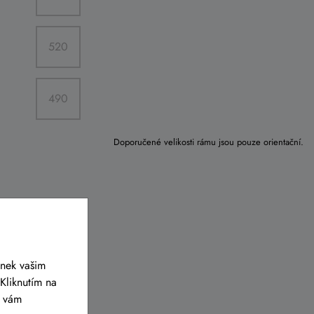
520
490
Doporučené velikosti rámu jsou pouze orientační.
ánek vašim
Kliknutím na
y vám