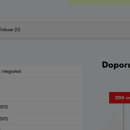
Diskuse (0)
Doporu
 integrated
1SPD
1SPD