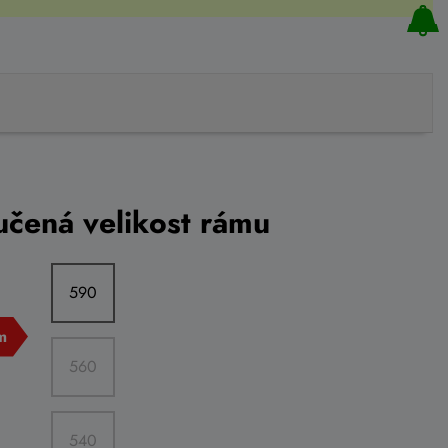
čená velikost rámu
590
560
540