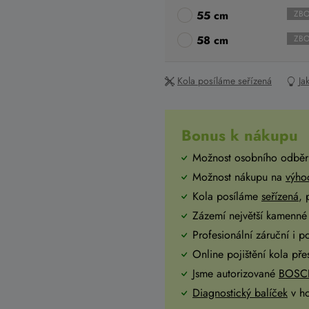
55 cm
ZBO
58 cm
ZBO
Kola posíláme seřízená
Ja
Bonus k nákupu
Možnost osobního odběr
Možnost nákupu na
výho
Kola posíláme
seřízená
,
Zázemí největší kamenné 
Profesionální záruční i p
Online pojištění kola př
Jsme autorizované
BOSCH
Diagnostický balíček
v h