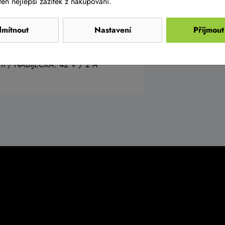
en nejlepší zážitek z nakupování.
mítnout
Nastavení
Přijmout
PLEJ: FSA remote button, BT
h / NABÍJEČKA: 42 V / 2 A