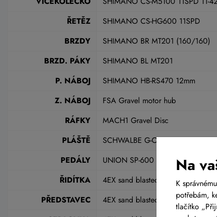
VÍCEKOLEČKO
SHIMANO CS-M5100 11SPD 11-4
ŘETĚZ
SHIMANO CS-HG600 11SPD
BRZDY
SHIMANO BR MT201 (160/160)
BRZD. PÁKY
SHIMANO BL MT201
P. NÁBOJ
SHIMANO HB-RS470 12mm
Z. NÁBOJ
FSA Gravel motor hub
RÁFKY
MACH1 Gravel Disc
PLÁŠTĚ
SCHWALBE G-ONE ALLROUND 4
PEDÁLY
UNION SP-600
Na va
ŘIDÍTKA
4EX sand blasted 720mm
K správnému
potřebám, ke
PŘEDSTAVEC
4EX sand blasted
tlačítko „Př