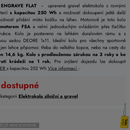
VER ENGRAVE FLAT -
upravené gravel elektrokolo s rovnými
terií
s kapacitou 250 Wh
a možností dokoupení ještě další
možností přidání místo košíku na láhev. Motorově je toto kolo
motorem FSA
a velmi jednoduchým ovládáním přes tlačítko
trubce. Kolo je postaveno na lehkém duralovém rámu a s
livou sadou DEORE 1x11. Ideální kolo pro všechny sportovně
ějí jen lehce připomoc třeba do velkého kopce, nebo na cesty do
en 14,6 kg.
Kolo s prodlouženou zárukou na 3 roky a ke
roti krádeži na 1 rok.
Pro zvýšení dojezdu lze dokoupit
DER
s kapacitou 252 Wh
Více informací
 dostupné
 kategorii
Elektrokola silniční a gravel
18%
ŽÍ JIŽ NENÍ DOSTUPNÉ