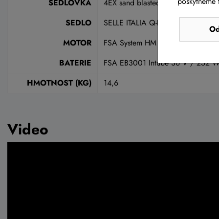
poskytneme t
SEDLOVKA
4EX sand blasted
SEDLO
SELLE ITALIA Q-BIK
Od
MOTOR
FSA System HM 1.0 (43 Nm) / DIS
BATERIE
FSA EB3001 Intube 36 V / 252 W
HMOTNOST (KG)
14,6
Video