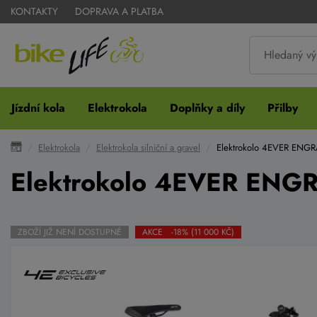
KONTAKTY
DOPRAVA A PLATBA
Jízdní kola
Elektrokola
Doplňky a díly
Přilby
Elektrokola
Elektrokola silniční a gravel
Elektrokolo 4EVER ENGRA
Elektrokolo 4EVER ENGRA
ZBOŽÍ JIŽ NENÍ DOSTUPNÉ
AKCE -18% (11 000 KČ)