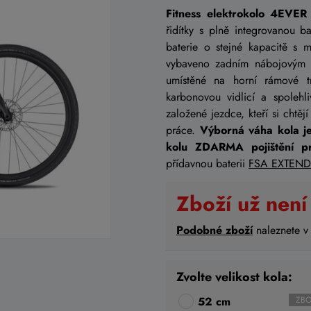
Fitness elektrokolo 4E
řidítky s plně integrovanou ba
baterie o stejné kapacitě s 
vybaveno zadním nábojovým
umístěné na horní rámové 
karbonovou vidlicí a spoleh
založené jezdce, kteří si cht
práce.
Výborná váha kola j
kolu ZDARMA pojištění p
přídavnou baterii
FSA EXTEN
Zboží už není
Podobné zboží
naleznete v
Zvolte velikost kola:
52 cm
ZBO