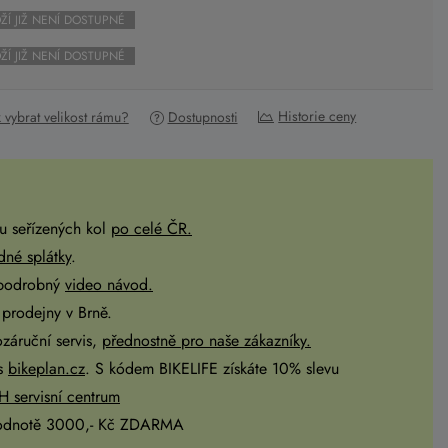
ŽÍ JIŽ NENÍ DOSTUPNÉ
ŽÍ JIŽ NENÍ DOSTUPNÉ
Historie ceny
k vybrat velikost rámu?
Dostupnosti
u seřízených kol
po celé ČR
.
dné splátky
.
 podrobný
video návod.
prodejny v Brně.
ozáruční servis,
přednostně pro naše zákazníky.
es
bikeplan.cz
. S kódem BIKELIFE získáte 10% slevu
 servisní centrum
odnotě 3000,- Kč ZDARMA