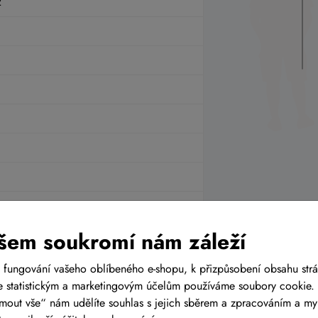
2
0-622
šem soukromí nám záleží
 fungování vašeho oblíbeného e-shopu, k přizpůsobení obsahu str
 statistickým a marketingovým účelům používáme soubory cookie. 
ijmout vše“ nám udělíte souhlas s jejich sběrem a zpracováním a m