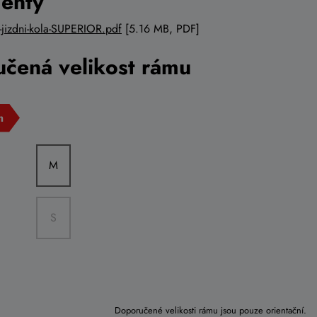
enty
-jizdni-kola-SUPERIOR.pdf
[5.16 MB, PDF]
čená velikost rámu
M
S
Doporučené velikosti rámu jsou pouze orientační.