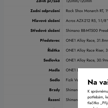
Zdvih př/zad
120mm/120mm
Zadní odpružení
Rock Shox Monarch RT, 
Hlavové složení
Acros AZX-212 R5, 1-1/8“
Středové složení
Shimano BB-MT500 Press
Představec
ONE1 Alloy Race, 31.8mm
Řidítka
ONE1 Alloy Race Riser,
Sedlovka
ONE1 Alloy Race, 30.9
Madla
ONE1 Lock-On
Na va
Sedlo
Fizik Vesta MG
Brzdy
Shimano BR-MT400 hydra
K správnému
potřebám, ke
Řazení
Shimano SLX SL-M7100 Ra
tlačítko „Př