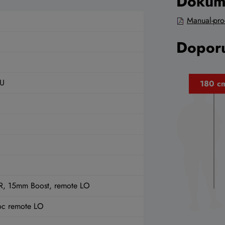
Dokum
Manual-pro
Doporu
U
 R, 15mm Boost, remote LO
oc remote LO