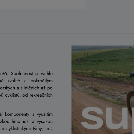
996. Společnost si rychle
ké kvalitě a pokročilým
orských a silničních až po
ů cyklistů, od rekreačních
ší komponenty s využitím
nízkou hmotnost a vysokou
mi cyklistickými týmy, což