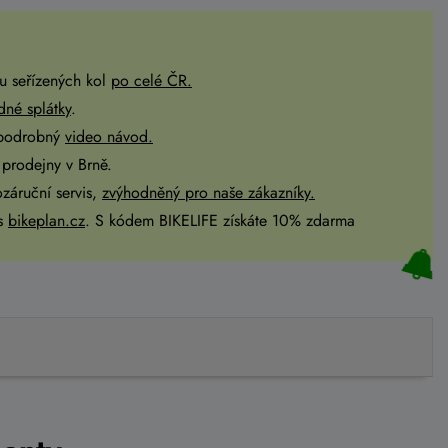
u seřízených kol
po celé ČR
.
dné splátky
.
 podrobný
video návod.
prodejny v Brně.
ozáruční servis,
zvýhodněný pro naše zákazníky.
es
bikeplan.cz
. S kódem BIKELIFE získáte 10% zdarma