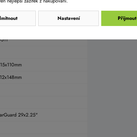
en nejlepší zážitek z nakupování.
Shadow Plus
mítnout
Nastavení
Přijmout
-51T
 15x110mm
 12x148mm
larGuard 29x2.25"