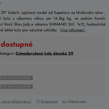
29" kolech, zajímavý model od Superioru na hliníkovém rámu ,
í kolo s výbornou váhou jen 14.3kg kg, na zadním tlumiči
licí Rock Shox Judy a výbavou SHIMANO SLX 1x12, hydraulické
 lehké kolo pro náročné cyklistky.
Více informací
 dostupné
 kategorii
Celoodpružená kola dámská 29
ŽÍ JIŽ NENÍ DOSTUPNÉ
ŽÍ JIŽ NENÍ DOSTUPNÉ
Historie ceny
k vybrat velikost rámu?
Dostupnosti