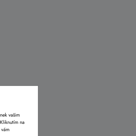
ánek vašim
Kliknutím na
y vám