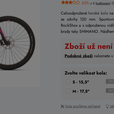
65%
z 6
hodnocení
Celoodpružené
horské kolo
na 
se zdvihy 120 mm. Sportovn
RockShox a s odpruženou vid
brzdy taky SHIMANO. Nádherné
Zboží už není
Podobné zboží
naleznete v
Zvolte velikost kola:
S - 15,5"
ZBO
M - 17,5"
ZBO
Kola posíláme seřízená
Ja