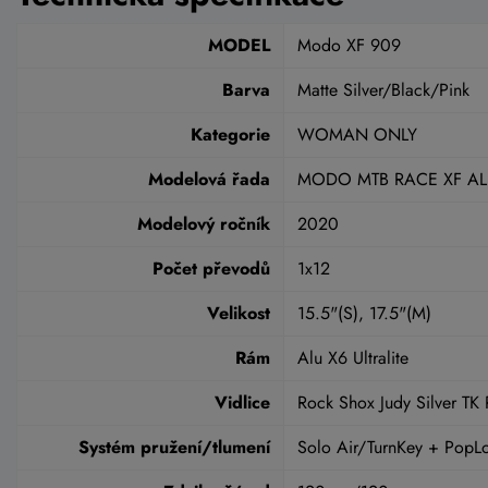
MODEL
Modo XF 909
Barva
Matte Silver/Black/Pink
Kategorie
WOMAN ONLY
Modelová řada
MODO MTB RACE XF AL
Modelový ročník
2020
Počet převodů
1x12
Velikost
15.5"(S), 17.5"(M)
Rám
Alu X6 Ultralite
Vidlice
Rock Shox Judy Silver TK
Systém pružení/tlumení
Solo Air/TurnKey + PopL