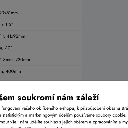
190x51mm
 x 1.5“
Fit, 41x92mm
, -10°
 31.8mm, 720mm
mm, 400mm
šem soukromí nám záleží
ulic disc brake 180/160mm
 fungování vašeho oblíbeného e-shopu, k přizpůsobení obsahu str
 statistickým a marketingovým účelům používáme soubory cookie. 
pidFire Plus
ijmout vše“ nám udělíte souhlas s jejich sběrem a zpracováním a m