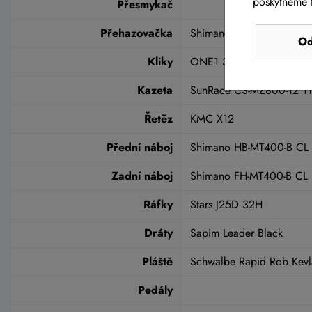
poskytneme t
Přesmykač
Přehazovačka
Shimano SLX RD-M7100 
Od
Kliky
ONE1 34T
Kazeta
SunRace CS-MZ800-12 11
Řetěz
KMC X12
Přední náboj
Shimano HB-MT400-B CL
Zadní náboj
Shimano FH-MT400-B CL
Ráfky
Stars J25D 32H
Dráty
Sapim Leader Black
Pláště
Schwalbe Rapid Rob Kev
Pedály