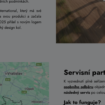
vodních podmínkách.
ternational, který má své
la svou produkci a začala
025 přišel s novým logem
chý design kol.
Servisní par
K vyzvednutí plně seříze
osobního odběru
objedn
následný servis
po celou 
Jak to funguje?