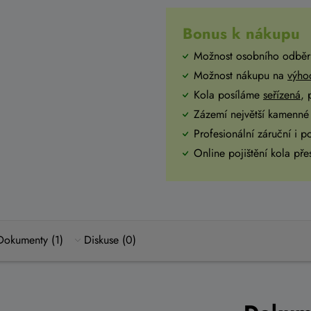
Bonus k nákupu
Možnost osobního odběr
Možnost nákupu na
výho
Kola posíláme
seřízená
,
Zázemí největší kamenné 
Profesionální záruční i p
Online pojištění kola př
Dokumenty (1)
Diskuse (0)