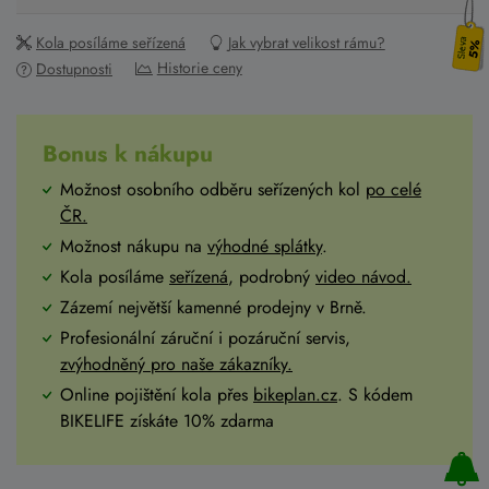
Kola posíláme seřízená
Jak vybrat velikost rámu?
5%
Historie ceny
Dostupnosti
Bonus k nákupu
Možnost osobního odběru seřízených kol
po celé
ČR
.
Možnost nákupu na
výhodné splátky
.
Kola posíláme
seřízená
, podrobný
video návod.
Zázemí největší kamenné prodejny v Brně.
Profesionální záruční i pozáruční servis,
zvýhodněný pro naše zákazníky.
Online pojištění kola přes
bikeplan.cz
. S kódem
BIKELIFE získáte 10% zdarma