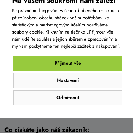
Na vašem soukromí nám záleží
K správnému fungování vašeho oblíbeného e-shopu, k
přizpůsobení obsahu stránek vašim potřebám, ke
statistickým a marketingovým účelům používáme
soubory cookie. Kliknutím na tlačítko „Přijmout vše“
Kamenná prodejna BIKE-LIFE.CZ
nám udělíte souhlas s jejich sběrem a zpracováním a
my vám poskytneme ten nejlepší zážitek z nakupování.
Můžete se spolehnout na zázemí jedné z
největších
kamenných prodejen
s cyklistickým zbožím v Brně s
výbornými
recenzemi
. Najdete nás v Brně Tuřanech, nedaleko od
Přijmout vše
křižovatek D1 a D2, takže se k nám pohodlně dostanete jak
od Prahy, tak i od Olomouce nebo Břeclavi.
Nastavení
Co u nás najdete:
Odmítnout
parkování přímo v areálu u prodejny
možnost zkušební jízdy u prodejny
profesionální poradenství
Co získáte jako náš zákazník: