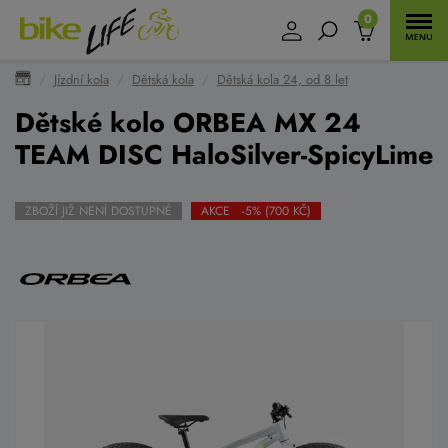
0
Jízdní kola
Dětská kola
Dětská kola 24, od 8 let
Dětské kolo ORBEA MX 24
TEAM DISC HaloSilver-SpicyLime
ZBOŽÍ JIŽ NENÍ DOSTUPNÉ
AKCE -5% (700 KČ)