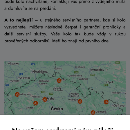
bude kolo nachystané, kontaktují vás přímo z výdejního místa
a domluvíte se na předání.
A to nejlepší
– u stejného
servisního partnera
, kde si kolo
vyzvednete, můžete následně čerpat i garanční prohlídky a
další servisní služby. Vaše kolo tak bude vždy v rukou
prověřených odborníků, kteří ho znají od prvního dne.