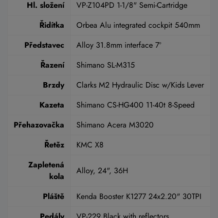
Hl. složení
VP-Z104PD 1-1/8" Semi-Cartridge
Řidítka
Orbea Alu integrated cockpit 540mm
Představec
Alloy 31.8mm interface 7º
Řazení
Shimano SL-M315
Brzdy
Clarks M2 Hydraulic Disc w/Kids Lever
Kazeta
Shimano CS-HG400 11-40t 8-Speed
Přehazovačka
Shimano Acera M3020
Řetěz
KMC X8
Zapletená
Alloy, 24", 36H
kola
Pláště
Kenda Booster K1277 24x2.20" 30TPI
Pedály
VP-229 Black with reflectors