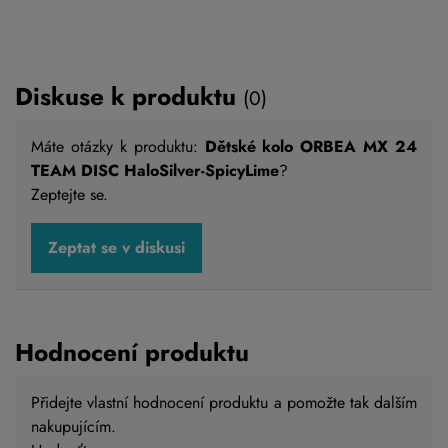
Diskuse k produktu
(0)
Máte otázky k produktu:
Dětské kolo ORBEA MX 24
TEAM DISC HaloSilver-SpicyLime
?
Zeptejte se.
Dětské kolo SUPERIOR F.L.Y. 20 gloss /
Zeptat se v diskusi
yellow 2026
12 990 Kč
Skladem eshop
Hodnocení produktu
Přidejte vlastní hodnocení produktu a pomožte tak dalším
nakupujícím.
Do košíku