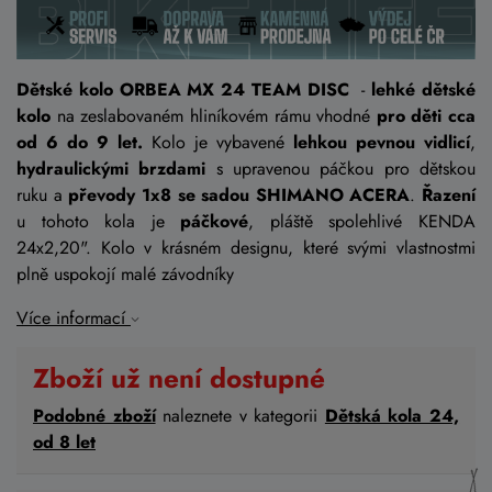
Dětské kolo ORBEA MX 24 TEAM DISC
-
lehké dětské
kolo
na zeslabovaném hliníkovém rámu vhodné
pro děti cca
od 6 do 9 let.
Kolo je vybavené
lehkou pevnou vidlicí
,
hydraulickými brzdami
s upravenou páčkou pro dětskou
ruku a
převody 1x8 se sadou SHIMANO ACERA
.
Řazení
u tohoto kola je
páčkové
, pláště spolehlivé KENDA
24x2,20". Kolo v krásném designu, které svými vlastnostmi
plně uspokojí malé závodníky
Více informací
Zboží už není dostupné
Podobné zboží
naleznete v kategorii
Dětská kola 24,
od 8 let