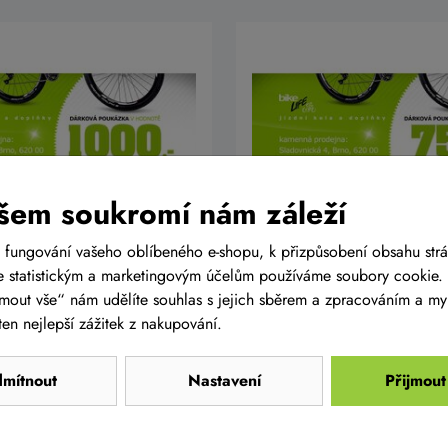
šem soukromí nám záleží
 fungování vašeho oblíbeného e-shopu, k přizpůsobení obsahu str
kupon v hodnotě 1000
Dárkový kupon v hodn
 statistickým a marketingovým účelům používáme soubory cookie. 
Kč
ijmout vše“ nám udělíte souhlas s jejich sběrem a zpracováním a m
Kč
750 Kč
en nejlepší zážitek z nakupování.
Do košíku
D
a
Skladem eshop
mítnout
Nastavení
Přijmout