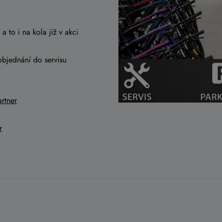
a to i na kola již v akci
objednání do servisu
rtner
r