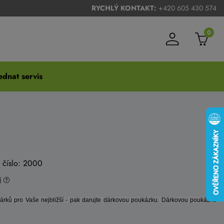
RYCHLÝ KONTAKT:
+420 605 430 574
0
dnat servis
é číslo: 2000
í
dárků pro Vaše nejbližší - pak darujte dárkovou poukázku. Dárkovou poukázku