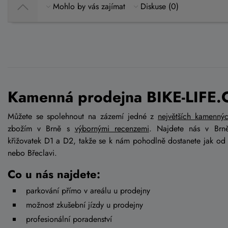
Mohlo by vás zajímat
Diskuse (0)
Kamenná prodejna BIKE-LIFE.
Můžete se spolehnout na zázemí jedné z
největších kamenný
zbožím v Brně s
výbornými recenzemi
. Najdete nás v Brn
křižovatek D1 a D2, takže se k nám pohodlně dostanete jak od
nebo Břeclavi.
Co u nás najdete:
parkování přímo v areálu u prodejny
možnost zkušební jízdy u prodejny
profesionální poradenství