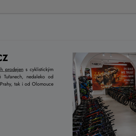
CZ
ch prodejen
s cyklistickým
ě Tuřanech, nedaleko od
 Prahy, tak i od Olomouce