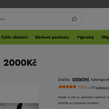
Cyklo oblečení
Dárkové poukázky
Výprodej
Obje
ě 2000Kč
Značka:
OSTATNÍ
, katalogov
100%
z 29
hodnocen
Nejste si jisti se správným výběrem 
obdržíte po zaplacení emailem.