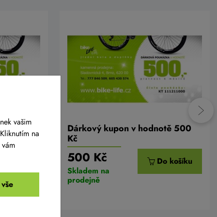
ánek vašim
otě 750
Dárkový kupon v hodnotě 500
Kliknutím na
Kč
y vám
500 Kč
o košíku
Do košíku
Skladem na
prodejně
 vše