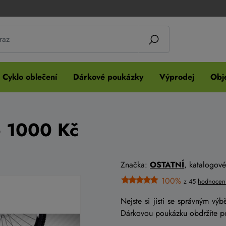
Cyklo oblečení
Dárkové poukázky
Výprodej
Obje
ě 1000 Kč
Značka:
OSTATNÍ
, katalogové
100%
z 45
hodnocen
Nejste si jisti se správným vý
Dárkovou poukázku obdržíte p