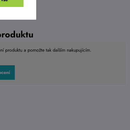
produktu
ení produktu a pomožte tak dalším nakupujícím.
ocení