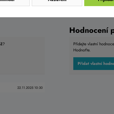
Hodnocení 
Kč
?
Přidejte vlastní hodnoc
Hodnoťte.
Přidat vlastní hodn
22.11.2025 10:30