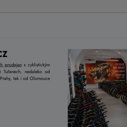
CZ
ch prodejen
s cyklistickým
ě Tuřanech, nedaleko od
 Prahy, tak i od Olomouce