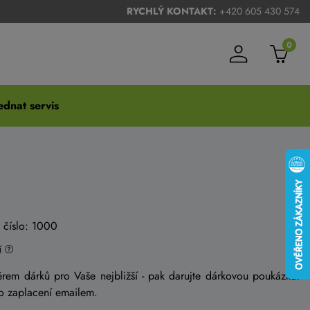
RYCHLÝ KONTAKT:
+420 605 430 574
0
dnat servis
 číslo: 1000
í
běrem dárků pro Vaše nejbližší - pak darujte dárkovou poukázku.
o zaplacení emailem.