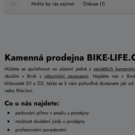
Mohlo by vás zajímat
Diskuse (1)
Kamenná prodejna BIKE-LIFE.
Můžete se spolehnout na zázemí jedné z
největších kamenný
zbožím v Brně s
výbornými recenzemi
. Najdete nás v Brn
křižovatek D1 a D2, takže se k nám pohodlně dostanete jak od
nebo Břeclavi.
Co u nás najdete:
parkování přímo v areálu u prodejny
možnost zkušební jízdy u prodejny
profesionální poradenství