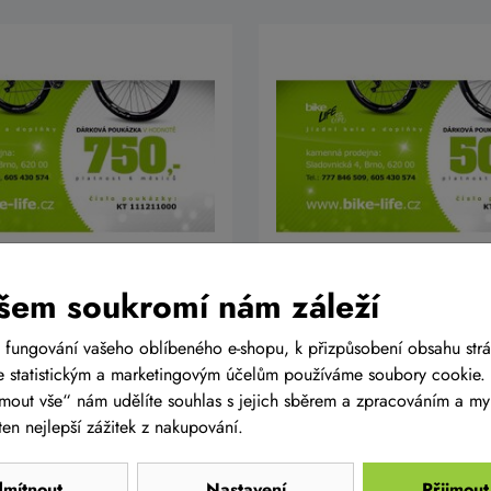
kupon v hodnotě 750
Dárkový kupon v hodn
šem soukromí nám záleží
Kč
 fungování vašeho oblíbeného e-shopu, k přizpůsobení obsahu str
500 Kč
Do košíku
D
 statistickým a marketingovým účelům používáme soubory cookie. 
shop
Skladem na
ijmout vše“ nám udělíte souhlas s jejich sběrem a zpracováním a m
prodejně
en nejlepší zážitek z nakupování.
mítnout
Nastavení
Přijmout