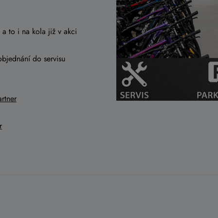
a to i na kola již v akci
objednání do servisu
rtner
r