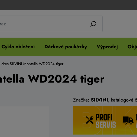
Cyklo oblečení
Dárkové poukázky
Výprodej
Obje
 dres SILVINI Montella WD2024 tiger
ntella WD2024 tiger
Značka:
SILVINI
, katalogové