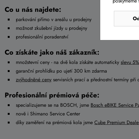
poskytneme t
Co u nás najdete:
Od
parkování přímo v areálu u prodejny
možnost zkušební jízdy u prodejny
profesionální poradenství
Co získáte jako náš zákazník:
množstevní ceny - na dvě kola získáte automaticky
slevu 5%
garanční prohlídku po ujetí 300 km zdarma
zvýhodněné ceny
servisních prací a přednostní termíny při 
Profesionální prémiová péče:
specializujeme se na BOSCH, jsme
Bosch eBIKE Service Pa
nově i Shimano Service Center
díky zaměření na prémiová kola jsme
Cube Premium Deale