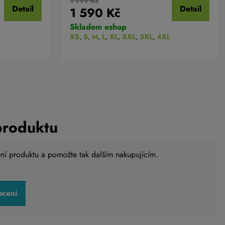
1 799 Kč
Detail
Detail
1 590 Kč
Skladem eshop
XS
,
S
,
M
,
L
,
XL
,
XXL
,
3XL
,
4XL
produktu
ení produktu a pomožte tak dalším nakupujícím.
ocení