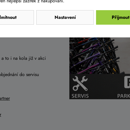
en nejlepší zážitek z nakupování.
mítnout
Nastavení
Přijmout
a to i na kola již v akci
objednání do servisu
rtner
r