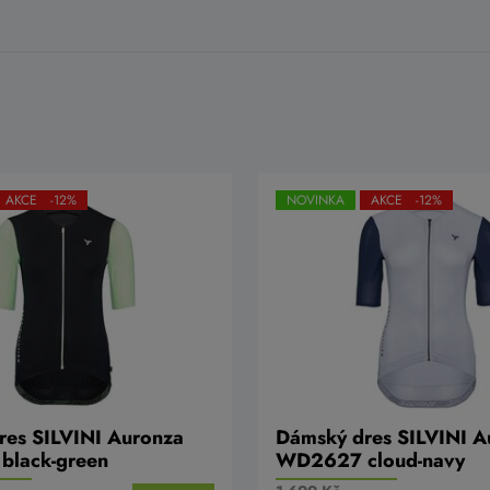
AKCE -12%
NOVINKA
AKCE -12%
res SILVINI Auronza
Dámský dres SILVINI A
lack-green
WD2627 cloud-navy