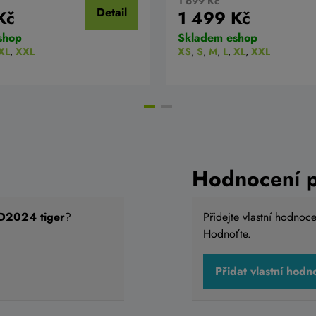
1 699 Kč
Detail
Kč
1 499 Kč
shop
Skladem eshop
XL
,
XXL
XS
,
S
,
M
,
L
,
XL
,
XXL
Hodnocení 
D2024 tiger
?
Přidejte vlastní hodnoc
Hodnoťte.
Přidat vlastní hodn