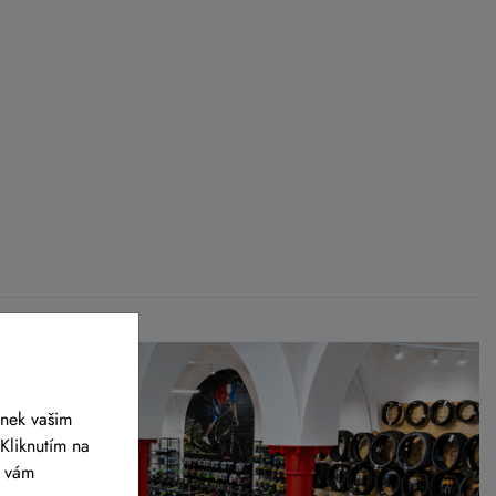
ánek vašim
Kliknutím na
y vám