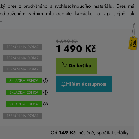
ický dres z prodyšného a rychleschnoucího materiálu. Dres má
rodlouženém zadním dílu oceníte kapsičku na zip, stejně tak
1 699 Kč
12%
1 490
Kč
TERMÍN NA DOTAZ
TERMÍN NA DOTAZ
Do košíku
TERMÍN NA DOTAZ
SKLADEM ESHOP
Hlídat dostupnost
SKLADEM ESHOP
SKLADEM ESHOP
TERMÍN NA DOTAZ
Od
149 Kč
měsíčně,
spočítat splátky
.