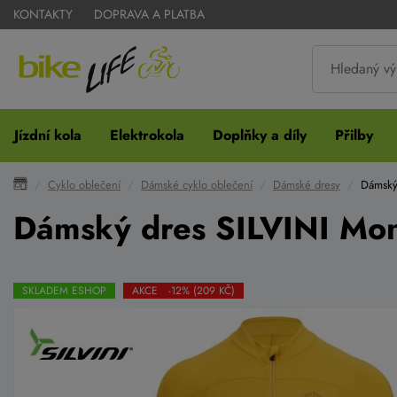
KONTAKTY
DOPRAVA A PLATBA
Jízdní kola
Elektrokola
Doplňky a díly
Přilby
Cyklo oblečení
Dámské cyklo oblečení
Dámské dresy
Dámský
Dámský dres SILVINI Mo
SKLADEM ESHOP
AKCE -12% (209 KČ)