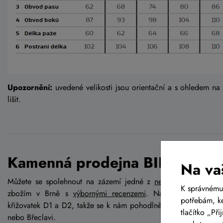
Upozornění:
uvedené velikosti jsou orientační a s ohledem na
lišit.
Kamenná prodejna BIKE-LIFE.
Na va
Můžete se spolehnout na zázemí jedné z
největších kamenný
K správnému
zbožím v Brně s
výbornými recenzemi
. Najdete nás v Brn
potřebám, ke
křižovatek D1 a D2, takže se k nám pohodlně dostanete jak od
tlačítko „Př
nebo Břeclavi.