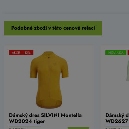
Podobné zboží v této cenové relaci
AKCE -12%
NOVINKA
Dámský dres SILVINI Montella
Dámský d
WD2024 tiger
WD2627 b