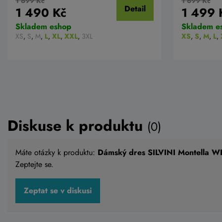
1 699 Kč
1 699 Kč
Detail
1 490 Kč
1 499 
Skladem eshop
Skladem e
XS
,
S
,
M
,
L
,
XL
,
XXL
,
3XL
XS
,
S
,
M
,
L
,
Diskuse k produktu
(0)
Máte otázky k produktu:
Dámský dres SILVINI Montella W
Zeptejte se.
Zeptat se v diskusi