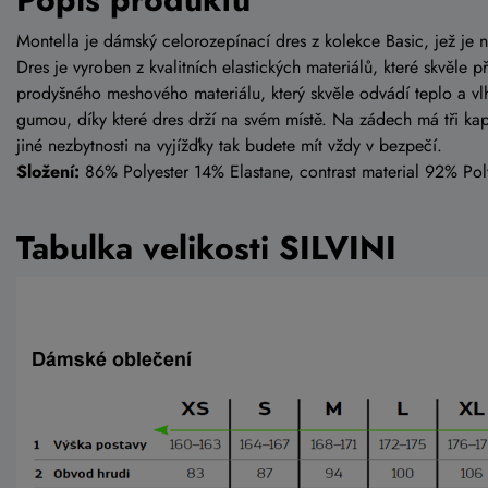
Montella je dámský celorozepínací dres z kolekce Basic, jež je
Dres je vyroben z kvalitních elastických materiálů, které skvěle p
prodyšného meshového materiálu, který skvěle odvádí teplo a vl
gumou, díky které dres drží na svém místě. Na zádech má tři kaps
jiné nezbytnosti na vyjížďky tak budete mít vždy v bezpečí.
Složení:
86% Polyester 14% Elastane, contrast material 92% Pol
Tabulka velikosti SILVINI