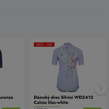
AKCE -12%
uronza
Dámský dres Silvini WD2412
Calnia lilac-white