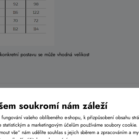
 konkretní postavu se může vhodná velikost
CZ
šem soukromí nám záleží
ch prodejen
s cyklistickým
 fungování vašeho oblíbeného e-shopu, k přizpůsobení obsahu str
ě Tuřanech, nedaleko od
 statistickým a marketingovým účelům používáme soubory cookie. 
 Prahy, tak i od Olomouce
ijmout vše“ nám udělíte souhlas s jejich sběrem a zpracováním a m