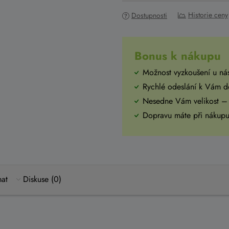
Historie ceny
Dostupnosti
Bonus k nákupu
Možnost vyzkoušení u ná
Rychlé odeslání k Vám 
Nesedne Vám velikost –
Dopravu máte při náku
mat
Diskuse (0)