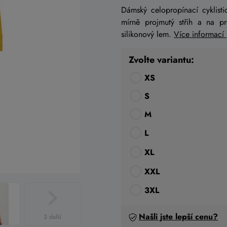
Dámský celopropínací cyklist
mírně projmutý střih a na p
silikonový lem.
Více informací
Zvolte variantu:
XS
S
M
L
XL
XXL
3XL
Našli jste lepší cenu?
3 další